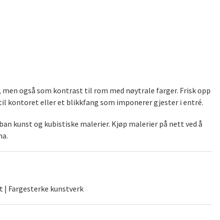
), men også som kontrast til rom med nøytrale farger. Frisk opp
il kontoret eller et blikkfang som imponerer gjester i entré.
an kunst og kubistiske malerier. Kjøp malerier på nett ved å
na.
t | Fargesterke kunstverk