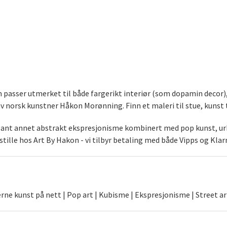
som passer utmerket til både fargerikt interiør (som dopamin decor
norsk kunstner Håkon Morønning. Finn et maleri til stue, kunst t
blant annet abstrakt ekspresjonisme kombinert med pop kunst, urb
stille hos Art By Hakon - vi tilbyr betaling med både Vipps og Klar
ne kunst på nett | Pop art | Kubisme | Ekspresjonisme | Street ar