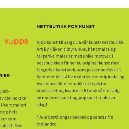
NETTBUTIKK FOR KUNST
Kjøp kunst til salgs via vår kunst-nettbutikk.
Art By Håkon tilbyr unike, håndmalte og
fargerike malerier med unike motiver. I
nettbutikken finner du original kunst med
fargerike kunstverk, som passer perfekt til
RIER
hjemmet ditt. Alle maleriene er originale, og
hver kunstbit er et unikt uttrykk for
kreativitet og kvalitet. Utforsk vårt utvalg
kunst-
av moderne kunst og popkunst malerier
 av den norske
i dag!
 Hvert maleri
e og helt
* Alle bestillinger pakkes og sendes fra
skere som
Innlandet
nalitet. Med