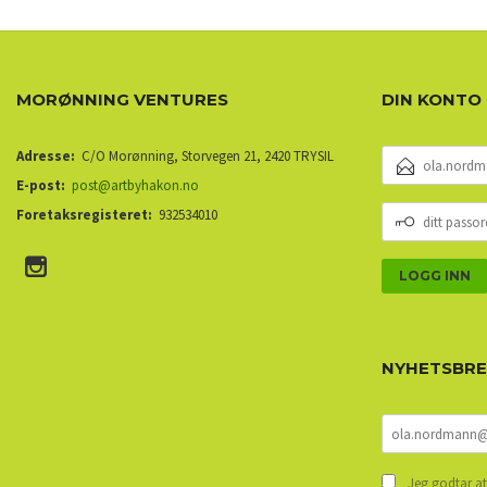
MORØNNING VENTURES
DIN KONTO
E-
Adresse:
C/O Morønning, Storvegen 21, 2420 TRYSIL
POSTADRESSE
E-post:
post@artbyhakon.no
DITT
Foretaksregisteret:
932534010
PASSORD
NYHETSBR
Jeg godtar at