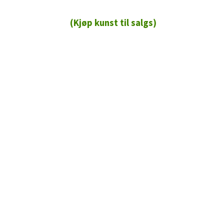
(Kjøp kunst til salgs)
72 72 72 ┃28828
┃
88888888888