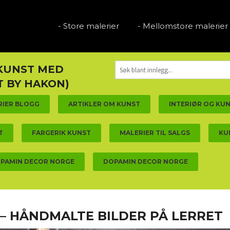
- Store malerier
- Mellomstore malerier
 KUNST MED
 BY HAKON)
RIER BLOGG
ARTIKLER OM KUNST
INTERIØR OG KU
T
FARGERIK KUNST
MALERIER TIL SALGS
KU
PAMIN DECOR NORGE
DOPAMIN DECOR NORGE
– HÅNDMALTE BILDER PÅ LERRET