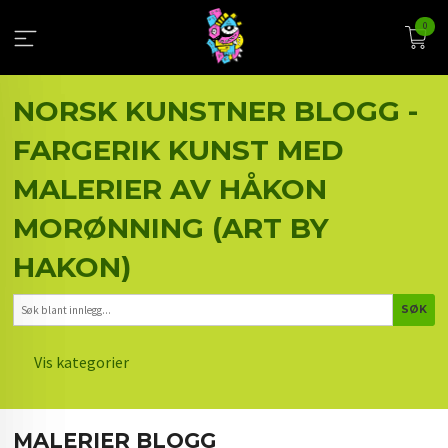
Gå
0
til
innholdet
NORSK KUNSTNER BLOGG -
FARGERIK KUNST MED
MALERIER AV HÅKON
MORØNNING (ART BY
HAKON)
Vis kategorier
HOVEDSIDEN
MALERIER BLOGG