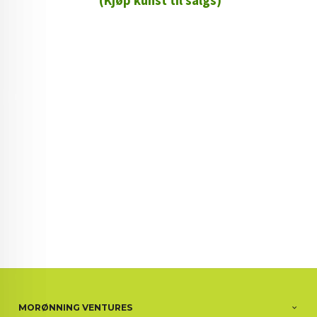
(Kjøp kunst til salgs)
72 72 72 ┃28828
┃
88888888888
MORØNNING VENTURES