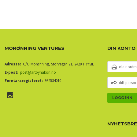
MORØNNING VENTURES
DIN KONTO
E-
Adresse:
C/O Morønning, Storvegen 21, 2420 TRYSIL
POSTADRESSE
E-post:
post@artbyhakon.no
DITT
Foretaksregisteret:
932534010
PASSORD
NYHETSBR