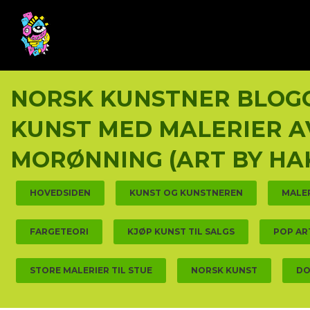
Gå
Lukk
PRODUKTER
til
innholdet
NORSK KUNSTNER BLOGG
KUNST MED MALERIER A
MORØNNING (ART BY HA
HOVEDSIDEN
KUNST OG KUNSTNEREN
MALE
FARGETEORI
KJØP KUNST TIL SALGS
POP AR
STORE MALERIER TIL STUE
NORSK KUNST
DO