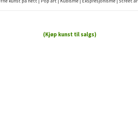
ne kunst på nett | Pop art | Kubisme | Ekspresjonisme | Street ar
(Kjøp kunst til salgs)
72 72 72 ┃28828
┃
88888888888