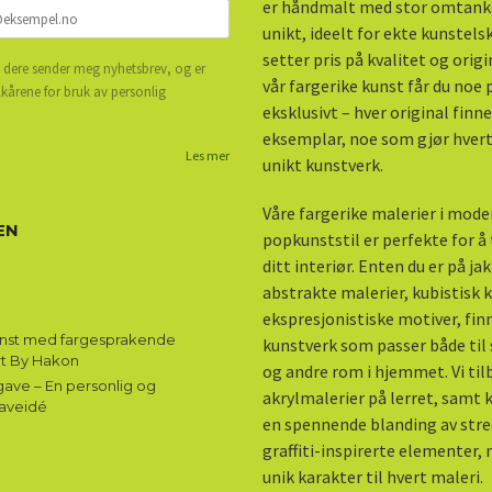
er håndmalt med stor omtank
unikt, ideelt for ekte kunstel
setter pris på kvalitet og origi
 dere sender meg nyhetsbrev, og er
vår fargerike kunst får du noe
lkårene for bruk av personlig
eksklusivt – hver original finne
eksemplar, noe som gjør hvert 
Les mer
unikt kunstverk.
Våre fargerike malerier i mod
EN
popkunststil er perfekte for å ti
ditt interiør. Enten du er på ja
abstrakte malerier, kubistisk k
ekspresjonistiske motiver, fin
unst med fargesprakende
kunstverk som passer både til 
rt By Hakon
og andre rom i hjemmet. Vi til
ave – En personlig og
akrylmalerier på lerret, samt
aveidé
en spennende blanding av stre
graffiti-inspirerte elementer,
unik karakter til hvert maleri.