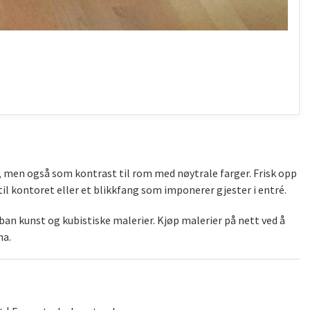
), men også som kontrast til rom med nøytrale farger. Frisk opp
il kontoret eller et blikkfang som imponerer gjester i entré.
an kunst og kubistiske malerier. Kjøp malerier på nett ved å
na.