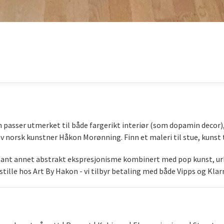
som passer utmerket til både fargerikt interiør (som dopamin decor
norsk kunstner Håkon Morønning. Finn et maleri til stue, kunst t
blant annet abstrakt ekspresjonisme kombinert med pop kunst, urb
stille hos Art By Hakon - vi tilbyr betaling med både Vipps og Klar