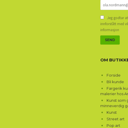
Jeg godtar at
innforstått med vi
informasjon
OM BUTIKK
Forside
Bli kunde
Fargerik k
malerier hos A
Kunst som g
minneverdig g
Kunst
Street art
Pop art