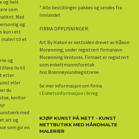
e og helt
* Alle bestillinger pakkes og sendes fra
skere som
Innlandet
nalitet. Med
 personlig og
FIRMA OPPLYSNINGER:
s kun i ett
maleri til et
Art By Hakon er nettsiden drevet av Håkon
Morønning, under registrert firmanavn
Morønning Ventures. Firmaet er registrert
erne og
som enkeltmannsforetak
lføre liv til
hos Brønnøysundregistrene.
kt etter
unst eller
Se mer informasjon om firma
ner du
i
Enhetsinformasjon i brreg
stue, kontor
byr
 kunstverk med
KJØP KUNST PÅ NETT - KUNST
et art og
NETTBUTIKK MED HÅNDMALTE
 noe som gir en
MALERIER