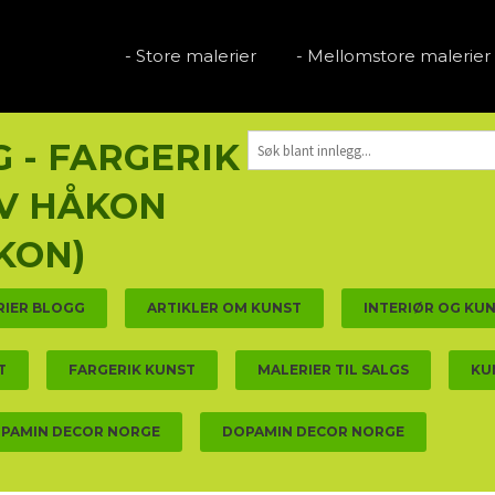
- Store malerier
- Mellomstore malerier
 - FARGERIK
V HÅKON
KON)
RIER BLOGG
ARTIKLER OM KUNST
INTERIØR OG KU
T
FARGERIK KUNST
MALERIER TIL SALGS
KU
PAMIN DECOR NORGE
DOPAMIN DECOR NORGE