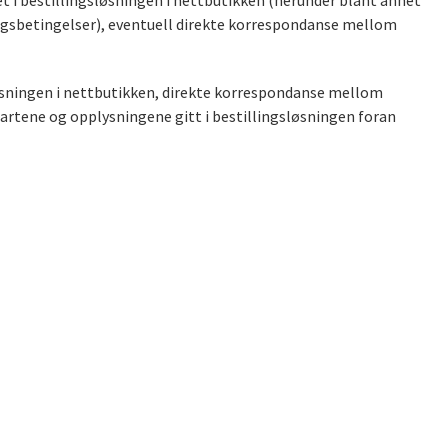
t i bestillingsløsningen i nettbutikken (herunder blant annet
ingsbetingelser), eventuell direkte korrespondanse mellom
øsningen i nettbutikken, direkte korrespondanse mellom
artene og opplysningene gitt i bestillingsløsningen foran