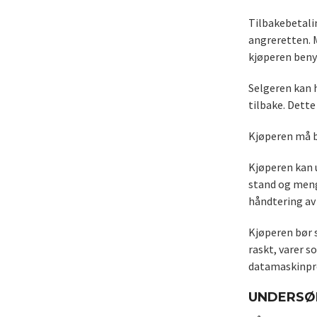
Tilbakebetali
angreretten. 
kjøperen beny
Selgeren kan h
tilbake. Dette
Kjøperen må b
Kjøperen kan 
stand og meng
håndtering av 
Kjøperen bør s
raskt, varer s
datamaskinpro
UNDERSØ