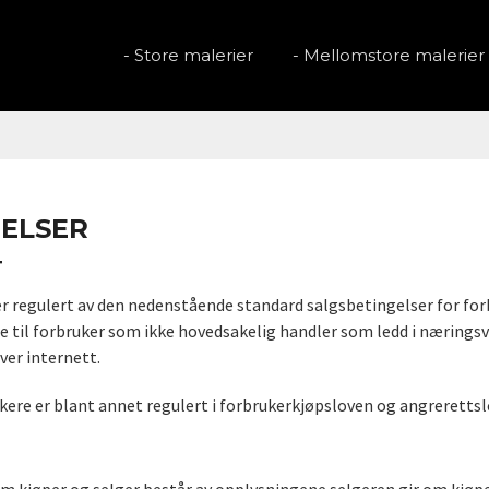
- Store malerier
- Mellomstore malerier
GELSER
T
er regulert av den nedenstående standard salgsbetingelser for for
are til forbruker som ikke hovedsakelig handler som ledd i nærin
over internett.
ukere er blant annet regulert i forbrukerkjøpsloven og angrerettsl