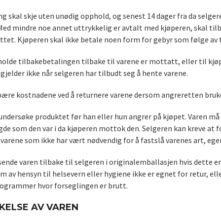
ng skal skje uten unødig opphold, og senest 14 dager fra da selg
Med mindre noe annet uttrykkelig er avtalt med kjøperen, skal t
ttet. Kjøperen skal ikke betale noen form for gebyr som følge av 
olde tilbakebetalingen tilbake til varene er mottatt, eller til k
 gjelder ikke når selgeren har tilbudt seg å hente varene.
ære kostnadene ved å returnere varene dersom angreretten bruk
undersøke produktet før han eller hun angrer på kjøpet. Varen må 
de som den var i da kjøperen mottok den. Selgeren kan kreve at f
varene som ikke har vært nødvendig for å fastslå varenes art, eg
ende varen tilbake til selgeren i originalemballasjen hvis dette e
om av hensyn til helsevern eller hygiene ikke er egnet for retur, el
grammer hvor forseglingen er brutt.
KELSE AV VAREN