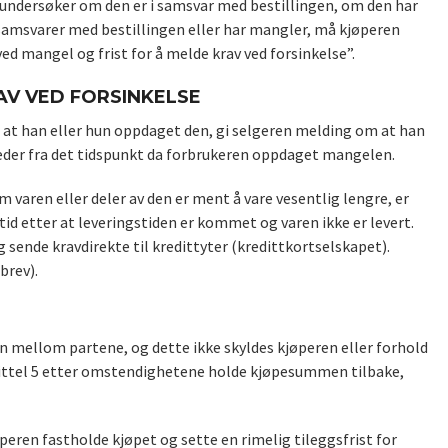
g undersøker om den er i samsvar med bestillingen, om den har
 samsvarer med bestillingen eller har mangler, må kjøperen
d mangel og frist for å melde krav ved forsinkelse”.
AV VED FORSINKELSE
 at han eller hun oppdaget den, gi selgeren melding om at han
neder fra det tidspunkt da forbrukeren oppdaget mangelen.
 varen eller deler av den er ment å vare vesentlig lengre, er
tid etter at leveringstiden er kommet og varen ikke er levert.
sende kravdirekte til kredittyter (kredittkortselskapet).
brev).
len mellom partene, og dette ikke skyldes kjøperen eller forhold
apittel 5 etter omstendighetene holde kjøpesummen tilbake,
peren fastholde kjøpet og sette en rimelig tileggsfrist for