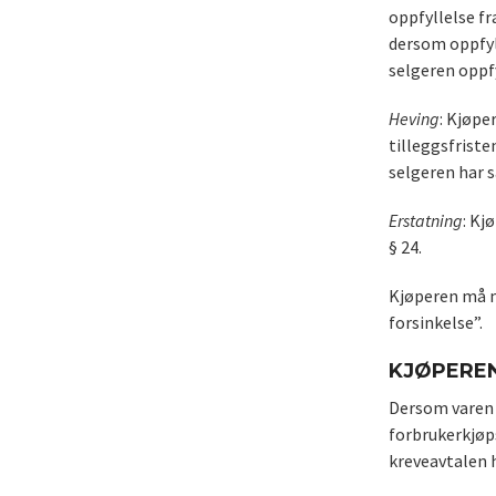
oppfyllelse fr
dersom oppfyll
selgeren oppfy
Heving
: Kjøpe
tilleggsfriste
selgeren har s
Erstatning
: Kj
§ 24.
Kjøperen må m
forsinkelse”.
KJØPEREN
Dersom varen h
forbrukerkjøp
kreveavtalen h