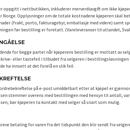
r oppgitt i nettbutikken, inkluderer merverdiavgift om ikke kjøper 
r Norge. Opplysninger om de totale kostnadene kjøperen skal betale
ader (frakt, porto, fakturagebyr, emballasje med videre) samt spes
ningen før bestilling er foretatt. (Vareleveranser til utlandet, Sva
NNGÅELSE
dende for begge parter når kjøperens bestilling er mottatt av selge
ive- eller tastefeil i tilbudet fra selgeren i bestillingsløsningen
de ha innsett at det forelå en slik feil.
KREFTELSE
ordrebekreftelse på e-post umiddelbart etter at kjøpet er gjennom
lsen stemmer overens med bestillingen med hensyn til antall, vare
lsen, bør kjøperen ta kontakt med selger så snart som mulig.
reve betaling for varen fra det tidspunkt den blir sendt fra selge