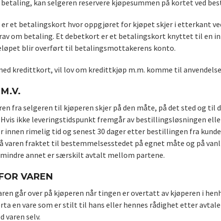
 betaling, kan selgeren reservere kjøpesummen på kortet ved best
 er et betalingskort hvor oppgjøret for kjøpet skjer i etterkant v
av om betaling. Et debetkort er et betalingskort knyttet til en 
eløpet blir overført til betalingsmottakerens konto.
med kredittkort, vil lov om kredittkjøp m.m. komme til anvendelse
M.V.
ren fra selgeren til kjøperen skjer på den måte, på det sted og til 
Hvis ikke leveringstidspunkt fremgår av bestillingsløsningen elle
er innen rimelig tid og senest 30 dager etter bestillingen fra kunde
få varen fraktet til bestemmelsesstedet på egnet måte og på vanl
mindre annet er særskilt avtalt mellom partene.
 FOR VAREN
aren går over på kjøperen når tingen er overtatt av kjøperen i hen
rta en vare som er stilt til hans eller hennes rådighet etter avtale
 varen selv.