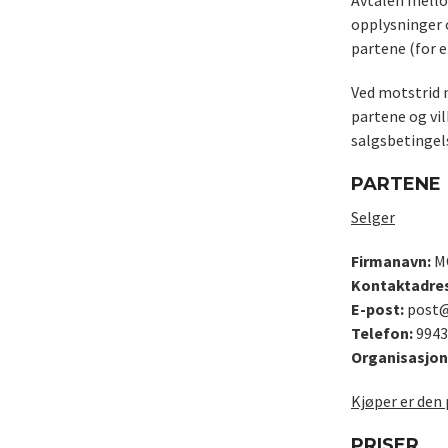
Avtalen mello
opplysninger 
partene (for 
Ved motstrid 
partene og vi
salgsbetingels
PARTENE
Selger
Firmanavn:
M
Kontaktadre
E-post:
post@
Telefon:
9943
Organisasjon
Kjøper er den 
PRISER