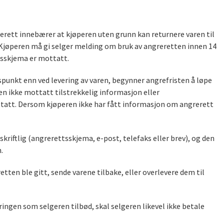
rett innebærer at kjøperen uten grunn kan returnere varen til
. Kjøperen må gi selger melding om bruk av angreretten innen 14
tsskjema er mottatt.
unkt enn ved levering av varen, begynner angrefristen å løpe
n ikke mottatt tilstrekkelig informasjon eller
ottatt. Dersom kjøperen ikke har fått informasjon om angrerett
kriftlig (angrerettsskjema, e-post, telefaks eller brev), og den
.
tten ble gitt, sende varene tilbake, eller overlevere dem til
ingen som selgeren tilbød, skal selgeren likevel ikke betale