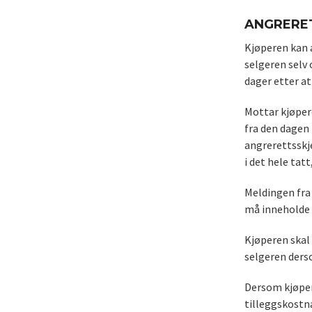
ANGRERE
Kjøperen kan 
selgeren selv
dager etter a
Mottar kjøper
fra den dagen
angrerettsskj
i det hele tatt,
Meldingen fra 
må inneholde 
Kjøperen skal 
selgeren derso
Dersom kjøpere
tilleggskostn