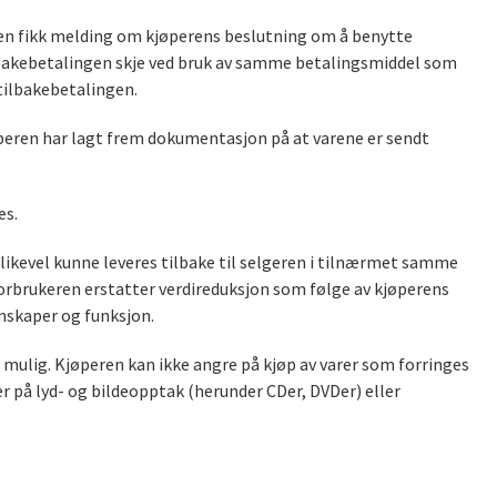
eren fikk melding om kjøperens beslutning om å benytte
ilbakebetalingen skje ved bruk av samme betalingsmiddel som
tilbakebetalingen.
jøperen har lagt frem dokumentasjon på at varene er sendt
es.
likevel kunne leveres tilbake til selgeren i tilnærmet samme
orbrukeren erstatter verdireduksjon som følge av kjøperens
enskaper og funksjon.
r mulig. Kjøperen kan ikke angre på kjøp av varer som forringes
ler på lyd- og bildeopptak (herunder CDer, DVDer) eller