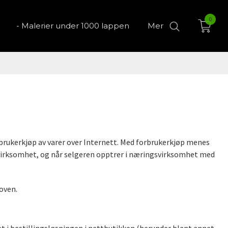
0
- Malerier under 1000 lappen
Mer
brukerkjøp av varer over Internett. Med forbrukerkjøp menes
gsvirksomhet, og når selgeren opptrer i næringsvirksomhet med
oven.