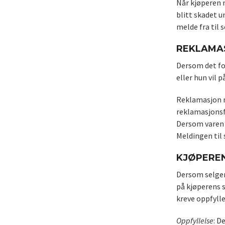
Når kjøperen m
blitt skadet u
melde fra til 
REKLAMAS
Dersom det fo
eller hun vil
Reklamasjon må
reklamasjonsfr
Dersom varen e
Meldingen til 
KJØPEREN
Dersom selgere
på kjøperens 
kreve oppfylle
Oppfyllelse
: D