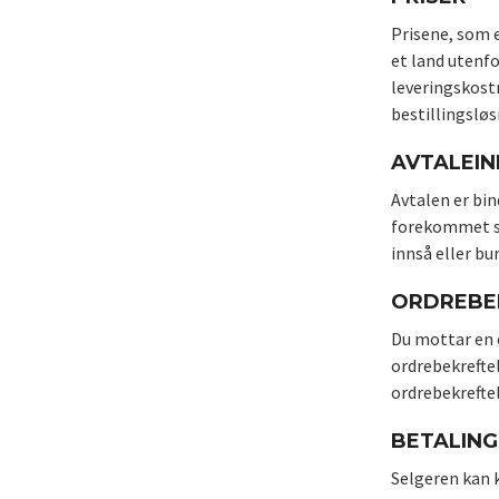
Prisene, som e
et land utenfo
leveringskostn
bestillingsløs
AVTALEI
Avtalen er bin
forekommet skr
innså eller bur
ORDREBE
Du mottar en 
ordrebekrefte
ordrebekrefte
BETALING
Selgeren kan k