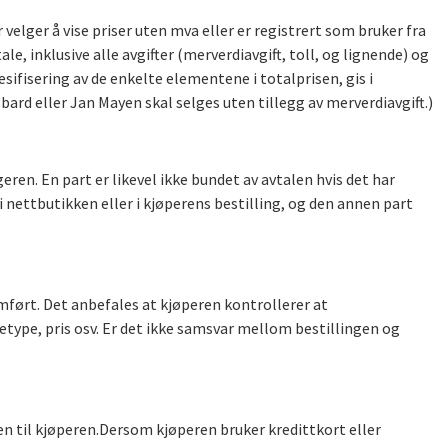
velger å vise priser uten mva eller er registrert som bruker fra
, inklusive alle avgifter (merverdiavgift, toll, og lignende) og
ifisering av de enkelte elementene i totalprisen, gis i
lbard eller Jan Mayen skal selges uten tillegg av merverdiavgift.)
ren. En part er likevel ikke bundet av avtalen hvis det har
 i nettbutikken eller i kjøperens bestilling, og den annen part
ført. Det anbefales at kjøperen kontrollerer at
type, pris osv. Er det ikke samsvar mellom bestillingen og
ren til kjøperen.Dersom kjøperen bruker kredittkort eller