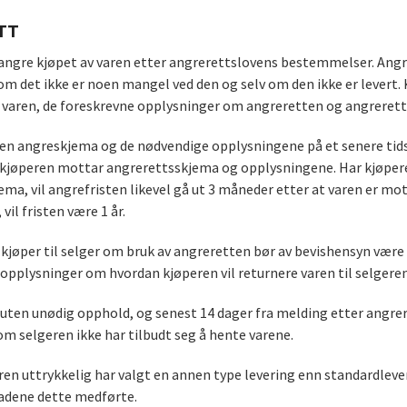
TT
angre kjøpet av varen etter angrerettslovens bestemmelser. Angre
 om det ikke er noen mangel ved den og selv om den ikke er levert
t varen, de foreskrevne opplysninger om angreretten og angreret
en angreskjema og de nødvendige opplysningene på et senere tidsp
 kjøperen mottar angrerettsskjema og opplysningene. Har kjøpere
ema, vil angrefristen likevel gå ut 3 måneder etter at varen er m
 vil fristen være 1 år.
kjøper til selger om bruk av angreretten bør av bevishensyn være s
opplysninger om hvordan kjøperen vil returnere varen til selgeren
uten unødig opphold, og senest 14 dager fra melding etter angrere
m selgeren ikke har tilbudt seg å hente varene.
n uttrykkelig har valgt en annen type levering enn standardlever
adene dette medførte.