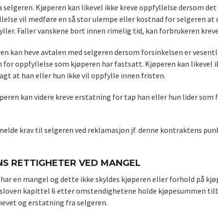
a selgeren. Kjøperen kan likevel ikke kreve oppfyllelse dersom det
else vil medføre en så stor ulempe eller kostnad for selgeren at de
ller. Faller vanskene bort innen rimelig tid, kan forbrukeren kreve
ren kan heve avtalen med selgeren dersom forsinkelsen er vesentlig
n for oppfyllelse som kjøperen har fastsatt. Kjøperen kan likevel
agt at han eller hun ikke vil oppfylle innen fristen.
øperen kan videre kreve erstatning for tap han eller hun lider som 
elde krav til selgeren ved reklamasjon jf. denne kontraktens pun
S RETTIGHETER VED MANGEL
ar en mangel og dette ikke skyldes kjøperen eller forhold på kjøpe
sloven kapittel 6 etter omstendighetene holde kjøpesummen tilba
evet og erstatning fra selgeren.