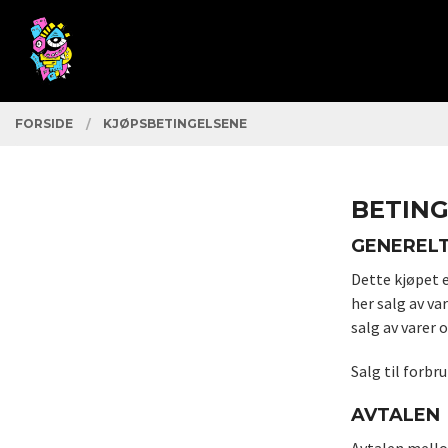
Gå
Lukk
PRODUKTER
til
innholdet
FORSIDE
KJØPSBETINGELSENE
BETIN
GENEREL
Dette kjøpet 
her salg av v
salg av varer 
Salg til forbr
AVTALEN