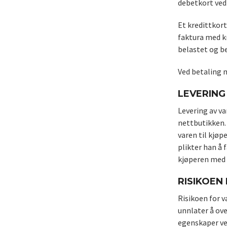
debetkort ved
Et kredittkort
faktura med kr
belastet og b
Ved betaling 
LEVERING 
Levering av va
nettbutikken. 
varen til kjøp
plikter han å 
kjøperen med 
RISIKOEN
Risikoen for v
unnlater å ove
egenskaper ved