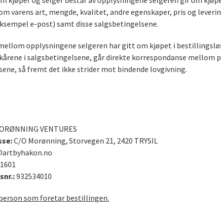
m kjøper og selger består av opplysningene selgeren gir om kjøpe
om varens art, mengde, kvalitet, andre egenskaper, pris og lever
eksempel e-post) samt disse salgsbetingelsene.
mellom opplysningene selgeren har gitt om kjøpet i bestillingsl
lkårene i salgsbetingelsene, går direkte korrespondanse mellom p
ene, så fremt det ikke strider mot bindende lovgivning.
ORØNNING VENTURES
sse:
C/O Morønning, Storvegen 21, 2420 TRYSIL
artbyhakon.no
1601
snr.:
932534010
person som foretar bestillingen.