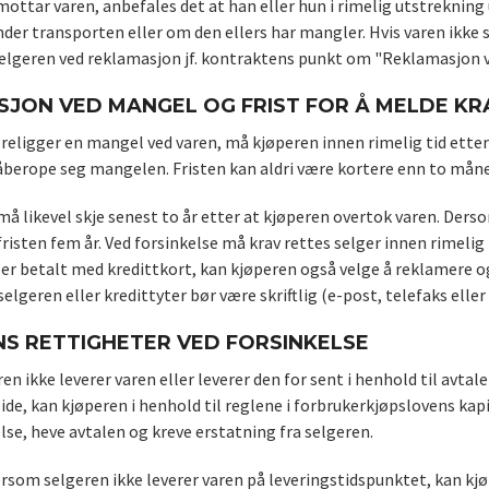
ottar varen, anbefales det at han eller hun i rimelig utstreknin
nder transporten eller om den ellers har mangler. Hvis varen ikke
selgeren ved reklamasjon jf. kontraktens punkt om "Reklamasjon ve
JON VED MANGEL OG FRIST FOR Å MELDE KR
religger en mangel ved varen, må kjøperen innen rimelig tid etter
 påberope seg mangelen. Fristen kan aldri være kortere enn to må
 likevel skje senest to år etter at kjøperen overtok varen. Dersom
isten fem år. Ved forsinkelse må krav rettes selger innen rimelig 
r betalt med kredittkort, kan kjøperen også velge å reklamere og 
selgeren eller kredittyter bør være skriftlig (e-post, telefaks eller 
S RETTIGHETER VED FORSINKELSE
n ikke leverer varen eller leverer den for sent i henhold til avta
side, kan kjøperen i henhold til reglene i forbrukerkjøpslovens k
lse, heve avtalen og kreve erstatning fra selgeren.
ersom selgeren ikke leverer varen på leveringstidspunktet, kan kjø