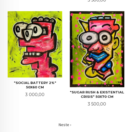
3 500,00
"SOCIAL BATTERY 2%"
50X60 CM
"SUGAR RUSH & EXISTENTIAL
Pris
3 000,00
CRISIS" 50X70 CM
Pris
3 500,00
Neste ›