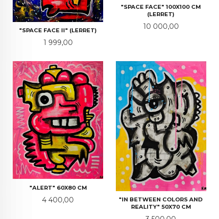
"SPACE FACE" 100X100 CM
(LERRET)
Pris
10 000,00
"SPACE FACE II" (LERRET)
Pris
1 999,00
"ALERT" 60X80 CM
Pris
4 400,00
"IN BETWEEN COLORS AND
REALITY" 50X70 CM
Pris