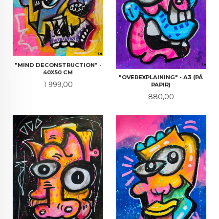
"MIND DECONSTRUCTION" -
40X50 CM
"OVEREXPLAINING" - A3 (PÅ
Pris
1 999,00
PAPIR)
Pris
880,00