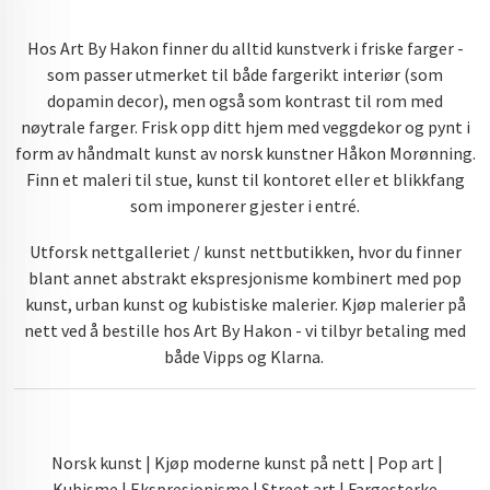
Hos Art By Hakon finner du alltid kunstverk i friske farger -
som passer utmerket til både fargerikt interiør (som
dopamin decor), men også som kontrast til rom med
nøytrale farger. Frisk opp ditt hjem med veggdekor og pynt i
form av håndmalt kunst av norsk kunstner Håkon Morønning.
Finn et maleri til stue, kunst til kontoret eller et blikkfang
som imponerer gjester i entré.
Utforsk nettgalleriet / kunst nettbutikken, hvor du finner
blant annet abstrakt ekspresjonisme kombinert med pop
kunst, urban kunst og kubistiske malerier. Kjøp malerier på
nett ved å bestille hos Art By Hakon - vi tilbyr betaling med
både Vipps og Klarna.
Norsk kunst | Kjøp moderne kunst på nett | Pop art |
Kubisme | Ekspresjonisme | Street art | Fargesterke