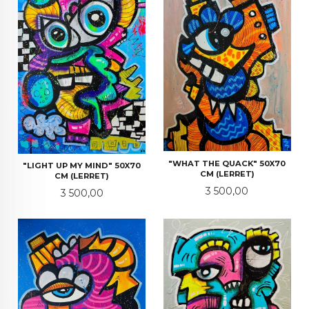
"WHAT THE QUACK" 50X70
"LIGHT UP MY MIND" 50X70
CM (LERRET)
CM (LERRET)
Pris
3 500,00
Pris
3 500,00