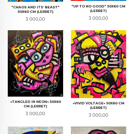
"UP TO NO GOOD" 50X60 CM
"CHAOS AND ITS’ BEAST"
(LERRET)
50X60 CM (LERRET)
Pris
3 000,00
Pris
3 000,00
«TANGLED IN NEON» 50X60
«VIVID VOLTAGE» 50X60 CM
CM (LERRET)
(LERRET)
Pris
3 000,00
Pris
3 000,00