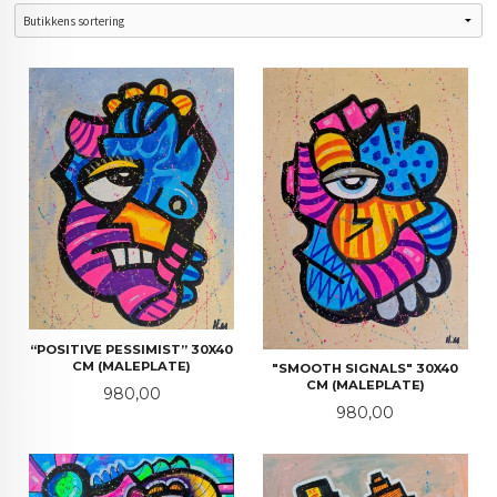
“POSITIVE PESSIMIST” 30X40
CM (MALEPLATE)
"SMOOTH SIGNALS" 30X40
CM (MALEPLATE)
Pris
980,00
Pris
980,00