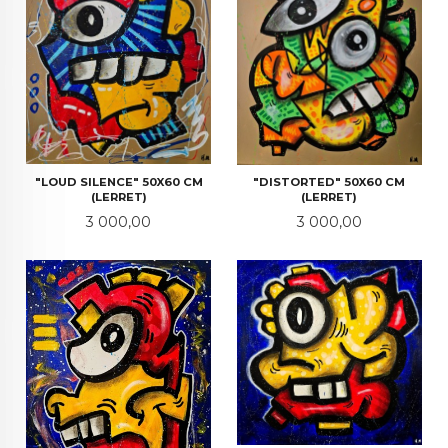
"LOUD SILENCE" 50X60 CM
"DISTORTED" 50X60 CM
(LERRET)
(LERRET)
Pris
Pris
3 000,00
3 000,00