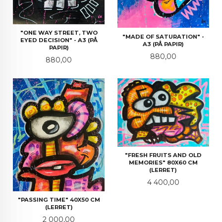
"ONE WAY STREET, TWO
"MADE OF SATURATION" -
EYED DECISION" - A3 (PÅ
A3 (PÅ PAPIR)
PAPIR)
Pris
880,00
Pris
880,00
"FRESH FRUITS AND OLD
MEMORIES" 80X60 CM
(LERRET)
Pris
4 400,00
"PASSING TIME" 40X50 CM
(LERRET)
Pris
2 000,00