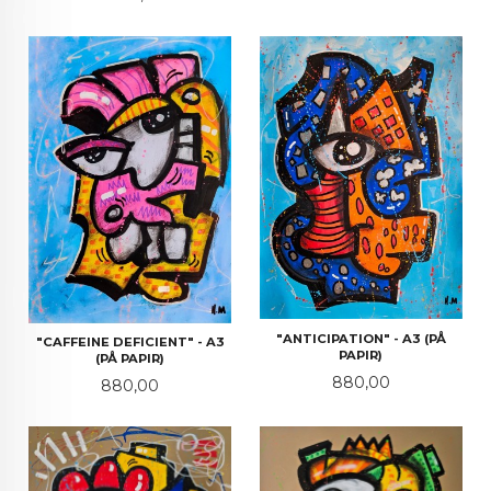
"ANTICIPATION" - A3 (PÅ
"CAFFEINE DEFICIENT" - A3
PAPIR)
(PÅ PAPIR)
Pris
880,00
Pris
880,00