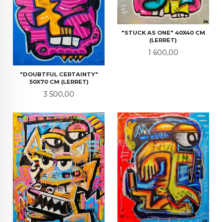
"STUCK AS ONE" 40X40 CM
(LERRET)
Pris
1 600,00
"DOUBTFUL CERTAINTY"
50X70 CM (LERRET)
Pris
3 500,00