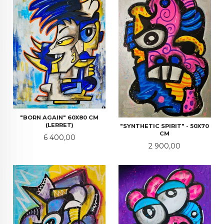
"BORN AGAIN" 60X80 CM
(LERRET)
"SYNTHETIC SPIRIT" - 50X70
CM
Pris
6 400,00
Pris
2 900,00