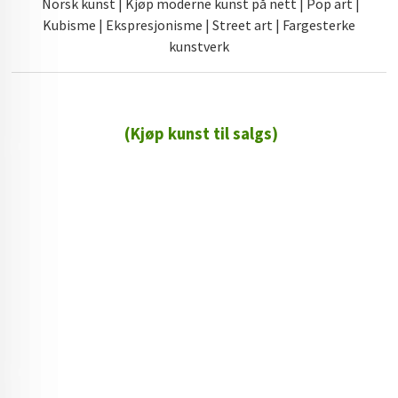
Norsk kunst | Kjøp moderne kunst på nett | Pop art |
Kubisme | Ekspresjonisme | Street art | Fargesterke
kunstverk
(Kjøp kunst til salgs)
72 72 72 ┃28828
┃
88888888888