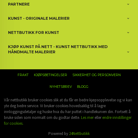
PARTNERE
KUNST - ORIGINALE MALERIER
NETTBUTIKK FOR KUNST
KJØP KUNST PÅ NETT - KUNST NETTBUTIKK MED
HÅNDMALTE MALERIER
FRAKT
KJØPSBETINGELSER
SIKKERHET OG PERSONVERN
NYHETSBREV
BLOGG
Vår nettbutikk bruker cookies slik at du får en bedre kjøpsopplevelse og vi kan
yte deg bedre service. Vi bruker cookies hovedsaklig til å lagre
innloggingsdetaljer og huske hva du har puttet i handlekurven din. Fortsett å
bruke siden som normalt om du godtar dette.
Les mer
eller
endre innstillinger
for cookies.
Powered by
24Nettbutikk