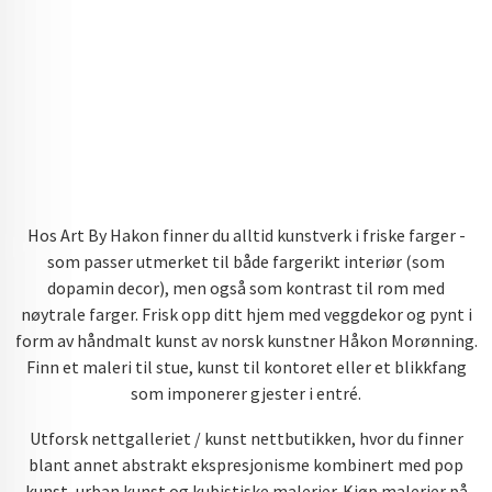
Hos Art By Hakon finner du alltid kunstverk i friske farger -
som passer utmerket til både fargerikt interiør (som
dopamin decor), men også som kontrast til rom med
nøytrale farger. Frisk opp ditt hjem med veggdekor og pynt i
form av håndmalt kunst av norsk kunstner Håkon Morønning.
Finn et maleri til stue, kunst til kontoret eller et blikkfang
som imponerer gjester i entré.
Utforsk nettgalleriet / kunst nettbutikken, hvor du finner
blant annet abstrakt ekspresjonisme kombinert med pop
kunst, urban kunst og kubistiske malerier. Kjøp malerier på