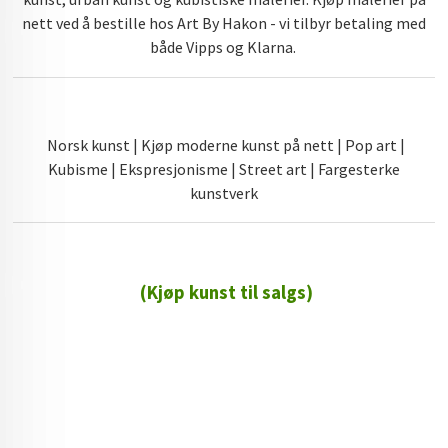
nett ved å bestille hos Art By Hakon - vi tilbyr betaling med
både Vipps og Klarna.
Norsk kunst | Kjøp moderne kunst på nett | Pop art |
Kubisme | Ekspresjonisme | Street art | Fargesterke
kunstverk
(Kjøp kunst til salgs)
72 72 72 ┃28828
┃
88888888888