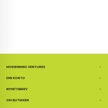
MORØNNING VENTURES
DIN KONTO
NYHETSBREV
OM BUTIKKEN