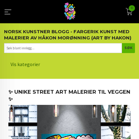
Gå
0
til
innholdet
NORSK KUNSTNER BLOGG - FARGERIK KUNST MED
MALERIER AV HÅKON MORØNNING (ART BY HAKON)
Vis kategorier
HOVEDSIDEN
✨ UNIKE STREET ART MALERIER TIL VEGGEN
KUNST OG KUNSTNEREN
✨
MALERIER BLOGG
ARTIKLER OM KUNST
INTERIØR OG KUNST