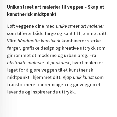
DOPAMIN DECOR NORGE
Unike street art malerier til veggen – Skap et
kunstnerisk midtpunkt
DOPAMIN DECOR NORGE
Løft veggene dine med
unike street art malerier
som tilfører både farge og kant til hjemmet ditt.
Våre
håndmalte kunstverk
kombinerer sterke
farger, grafiske design og kreative uttrykk som
gir rommet et moderne og urban preg. Fra
abstrakte malerier
til
popkunst
, hvert maleri er
laget for å gjøre veggen til et kunstnerisk
midtpunkt i hjemmet ditt. Kjøp
unik kunst
som
transformerer innredningen og gir veggen et
levende og inspirerende uttrykk.