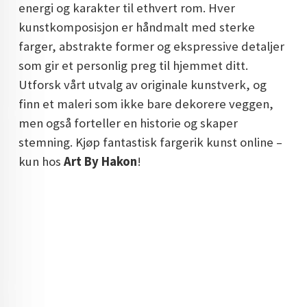
energi og karakter til ethvert rom. Hver
DOPAMIN DECOR NORGE
kunstkomposisjon er håndmalt med sterke
DOPAMIN DECOR NORGE
farger, abstrakte former og ekspressive detaljer
som gir et personlig preg til hjemmet ditt.
Utforsk vårt utvalg av originale kunstverk, og
finn et maleri som ikke bare dekorere veggen,
men også forteller en historie og skaper
stemning. Kjøp fantastisk fargerik kunst online –
kun hos
Art By Hakon
!