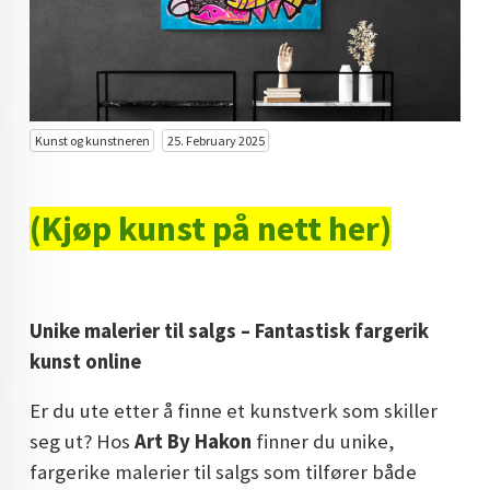
KUNST INVESTERING
KUNSTSTILER
FARGETEORI
Kunst og kunstneren
25. February 2025
KJØP KUNST TIL SALGS
POP ART
(Kjøp kunst på nett her)
FARGERIK KUNST
MALERIER TIL SALGS
Unike malerier til salgs – Fantastisk fargerik
KUNST
kunst online
KUNSTNER BLOGG - EN KUNSTNERS DAGBOK
Er du ute etter å finne et kunstverk som skiller
STORE MALERIER TIL STUE
seg ut? Hos
Art By Hakon
finner du unike,
fargerike malerier til salgs som tilfører både
NORSK KUNST