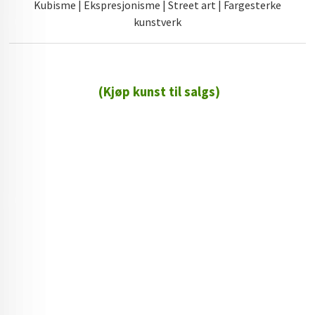
Kubisme | Ekspresjonisme | Street art | Fargesterke
kunstverk
(Kjøp kunst til salgs)
72 72 72 ┃28828
┃
88888888888