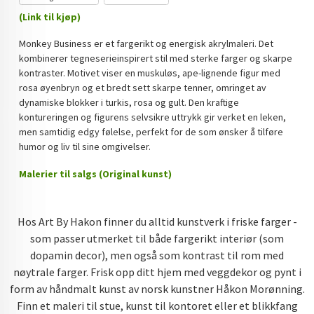
DOPAMIN DECOR NORGE
(Link til kjøp)
Monkey Business er et fargerikt og energisk akrylmaleri. Det
DOPAMIN DECOR NORGE
kombinerer tegneserieinspirert stil med sterke farger og skarpe
kontraster. Motivet viser en muskuløs, ape-lignende figur med
rosa øyenbryn og et bredt sett skarpe tenner, omringet av
dynamiske blokker i turkis, rosa og gult. Den kraftige
kontureringen og figurens selvsikre uttrykk gir verket en leken,
men samtidig edgy følelse, perfekt for de som ønsker å tilføre
humor og liv til sine omgivelser.
Malerier til salgs (Original kunst)
Hos Art By Hakon finner du alltid kunstverk i friske farger -
som passer utmerket til både fargerikt interiør (som
dopamin decor), men også som kontrast til rom med
nøytrale farger. Frisk opp ditt hjem med veggdekor og pynt i
form av håndmalt kunst av norsk kunstner Håkon Morønning.
Finn et maleri til stue, kunst til kontoret eller et blikkfang