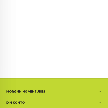
72 72 72 ┃28828
┃
88888888888
MORØNNING VENTURES
DIN KONTO