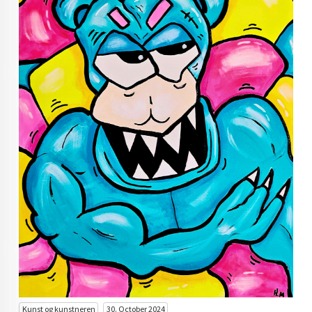
KUNST INVESTERING
KUNSTSTILER
FARGETEORI
KJØP KUNST TIL SALGS
POP ART
FARGERIK KUNST
MALERIER TIL SALGS
KUNST
KUNSTNER BLOGG - EN KUNSTNERS DAGBOK
STORE MALERIER TIL STUE
NORSK KUNST
Kunst og kunstneren
30. October 2024