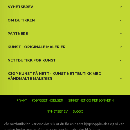
NYHETSBREV
OM BUTIKKEN
PARTNERE
KUNST - ORIGINALE MALERIER
NETTBUTIKK FOR KUNST
KJØP KUNST PÅ NETT - KUNST NETTBUTIKK MED
HÅNDMALTE MALERIER
FRAKT
KJØPSBETINGELSER
SIKKERHET OG PERSONVERN
NYHETSBREV
BLOGG
Vår nettbutikk bruker cookies slik at du får en bedre kjøpsopplevelse og vi kan
yte deg bedre service. Vi bruker cookies hovedsaklig til å lagre