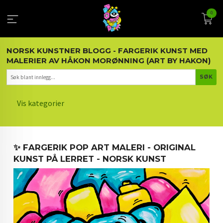
Gå
0
til
innholdet
NORSK KUNSTNER BLOGG - FARGERIK KUNST MED
MALERIER AV HÅKON MORØNNING (ART BY HAKON)
Vis kategorier
HOVEDSIDEN
✨ FARGERIK POP ART MALERI - ORIGINAL
KUNST OG KUNSTNEREN
KUNST PÅ LERRET - NORSK KUNST
MALERIER BLOGG
ARTIKLER OM KUNST
INTERIØR OG KUNST