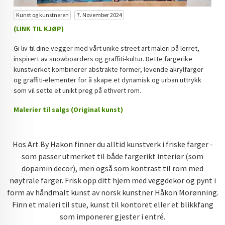
DOPAMIN DECOR NORGE
Kunst og kunstneren
7. November 2024
(LINK TIL KJØP)
DOPAMIN DECOR NORGE
Gi liv til dine vegger med vårt unike street art maleri på lerret,
inspirert av snowboarders og graffiti-kultur. Dette fargerike
kunstverket kombinerer abstrakte former, levende akrylfarger
og graffiti-elementer for å skape et dynamisk og urban uttrykk
som vil sette et unikt preg på ethvert rom.
Malerier til salgs (Original kunst)
Hos Art By Hakon finner du alltid kunstverk i friske farger -
som passer utmerket til både fargerikt interiør (som
dopamin decor), men også som kontrast til rom med
nøytrale farger. Frisk opp ditt hjem med veggdekor og pynt i
form av håndmalt kunst av norsk kunstner Håkon Morønning.
Finn et maleri til stue, kunst til kontoret eller et blikkfang
som imponerer gjester i entré.