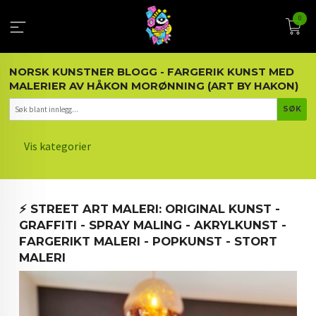
Gå
0
til
innholdet
NORSK KUNSTNER BLOGG - FARGERIK KUNST MED
MALERIER AV HÅKON MORØNNING (ART BY HAKON)
Vis kategorier
HOVEDSIDEN
⚡️ STREET ART MALERI: ORIGINAL KUNST -
KUNST OG KUNSTNEREN
GRAFFITI - SPRAY MALING - AKRYLKUNST -
FARGERIKT MALERI - POPKUNST - STORT
MALERIER BLOGG
MALERI
ARTIKLER OM KUNST
INTERIØR OG KUNST