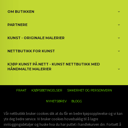
OM BUTIKKEN
PARTNERE
KUNST - ORIGINALE MALERIER
NETTBUTIKK FOR KUNST
KJØP KUNST PÅ NETT - KUNST NETTBUTIKK MED
HÅNDMALTE MALERIER
FRAKT
KJØPSBETINGELSER
SIKKERHET OG PERSONVERN
NYHETSBREV
BLOGG
Vår nettbutikk bruker cookies slik at du får en bedre kjøpsopplevelse og vi kan
yte deg bedre service. Vi bruker cookies hovedsaklig til å lagre
innloggingsdetaljer og huske hva du har puttet i handlekurven din. Fortsett å