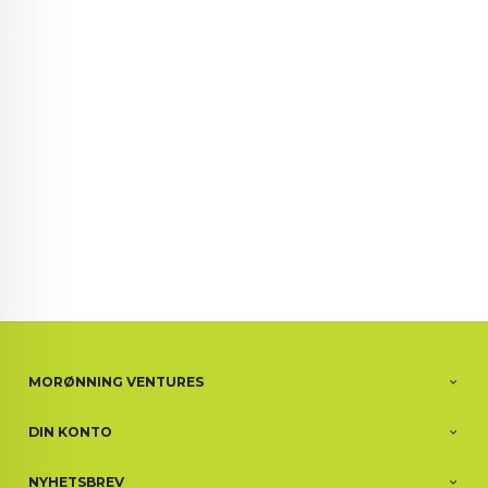
72 72 72 ┃28828
┃
88888888888
MORØNNING VENTURES
DIN KONTO
NYHETSBREV