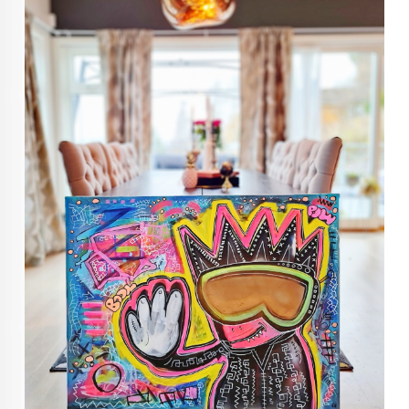
KUNST INVESTERING
KUNSTSTILER
FARGETEORI
KJØP KUNST TIL SALGS
POP ART
FARGERIK KUNST
MALERIER TIL SALGS
KUNST
KUNSTNER BLOGG - EN KUNSTNERS DAGBOK
STORE MALERIER TIL STUE
NORSK KUNST