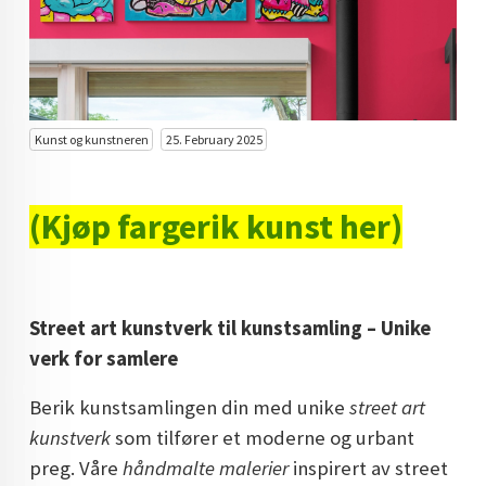
KUNST INVESTERING
KUNSTSTILER
FARGETEORI
Kunst og kunstneren
25. February 2025
KJØP KUNST TIL SALGS
POP ART
(Kjøp fargerik kunst her)
FARGERIK KUNST
MALERIER TIL SALGS
Street art kunstverk til kunstsamling – Unike
KUNST
verk for samlere
KUNSTNER BLOGG - EN KUNSTNERS DAGBOK
Berik kunstsamlingen din med unike
street art
STORE MALERIER TIL STUE
kunstverk
som tilfører et moderne og urbant
preg. Våre
håndmalte malerier
inspirert av street
NORSK KUNST