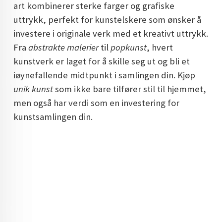
art kombinerer sterke farger og grafiske
DOPAMIN DECOR NORGE
uttrykk, perfekt for kunstelskere som ønsker å
DOPAMIN DECOR NORGE
investere i originale verk med et kreativt uttrykk.
Fra
abstrakte malerier
til
popkunst
, hvert
kunstverk er laget for å skille seg ut og bli et
iøynefallende midtpunkt i samlingen din. Kjøp
unik kunst
som ikke bare tilfører stil til hjemmet,
men også har verdi som en investering for
kunstsamlingen din.