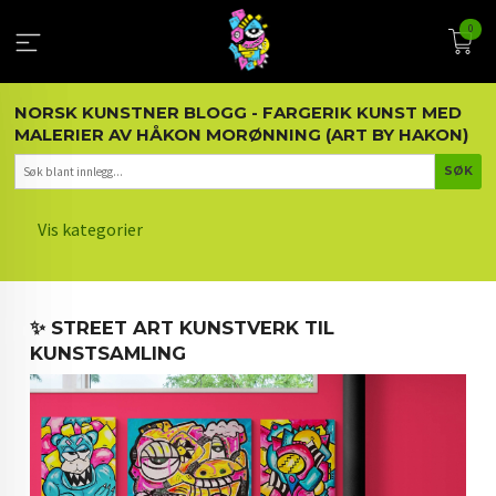
Gå
0
til
innholdet
NORSK KUNSTNER BLOGG - FARGERIK KUNST MED
MALERIER AV HÅKON MORØNNING (ART BY HAKON)
Vis kategorier
HOVEDSIDEN
✨ STREET ART KUNSTVERK TIL
KUNST OG KUNSTNEREN
KUNSTSAMLING
MALERIER BLOGG
ARTIKLER OM KUNST
INTERIØR OG KUNST