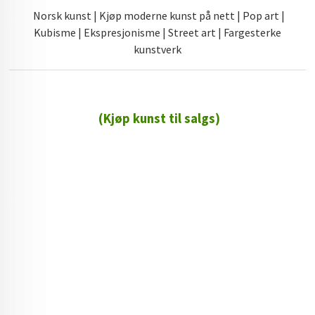
Norsk kunst | Kjøp moderne kunst på nett | Pop art |
Kubisme | Ekspresjonisme | Street art | Fargesterke
kunstverk
(Kjøp kunst til salgs)
72 72 72 ┃28828
┃
88888888888