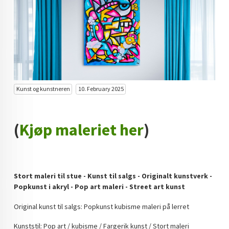
KUNST INVESTERING
KUNSTSTILER
FARGETEORI
KJØP KUNST TIL SALGS
Kunst og kunstneren
10. February 2025
POP ART
FARGERIK KUNST
(
Kjøp maleriet her
)
MALERIER TIL SALGS
KUNST
Stort maleri til stue - Kunst til salgs - Originalt kunstverk -
KUNSTNER BLOGG - EN KUNSTNERS DAGBOK
Popkunst i akryl - Pop art maleri - Street art kunst
STORE MALERIER TIL STUE
Original kunst til salgs: Popkunst kubisme maleri på lerret
NORSK KUNST
Kunststil: Pop art / kubisme / Fargerik kunst / Stort maleri