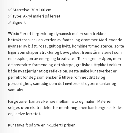
DOPAMIN DECOR NORGE
✅️ Størrelse: 70 x 100 cm
✅️ Type: Akryl maleri på lerret
DOPAMIN DECOR NORGE
✅️ Signert
"Visio"
er et fargerikt og dynamisk maleri som trekker
betrakteren inn i en verden av fantasi og drømmer. Med levende
nyanser av blått, rosa, gult og hvitt, kombinert med sterke, sorte
linjer som skaper struktur og bevegelse, fremstår maleriet som
en eksplosjon av energi og kreativitet. Tolkningen er åpen, men
de abstrakte formene og det skarpe, grafiske uttrykket vekker
både nysgjerrighet og refleksjon. Dette unike kunstverket er
perfekt for deg som ønsker å tilføre rommet ditt liv og
personlighet, samtidig som det inviterer til dypere tanker og
samtaler.
Fargetoner kan avvike noe mellom foto og maleri. Malerier
selges uten ekstra deler for montering, men kan henges slik det
er, i selve lerretet.
Kunstavgift på 5% er inkludert i prisen.