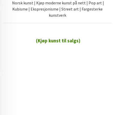
Norsk kunst | Kjøp moderne kunst på nett | Pop art |
Kubisme | Ekspresjonisme | Street art | Fargesterke
kunstverk
(Kjøp kunst til salgs)
72 72 72 ┃28828
┃
88888888888