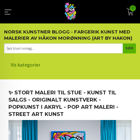
Gå
0
til
innholdet
NORSK KUNSTNER BLOGG - FARGERIK KUNST MED
MALERIER AV HÅKON MORØNNING (ART BY HAKON)
Vis kategorier
HOVEDSIDEN
✨ STORT MALERI TIL STUE - KUNST TIL
KUNST OG KUNSTNEREN
SALGS - ORIGINALT KUNSTVERK -
POPKUNST I AKRYL - POP ART MALERI -
MALERIER BLOGG
STREET ART KUNST
ARTIKLER OM KUNST
INTERIØR OG KUNST