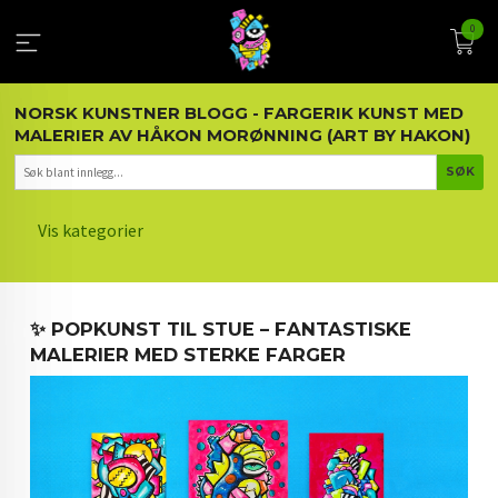
Gå
0
til
innholdet
NORSK KUNSTNER BLOGG - FARGERIK KUNST MED
MALERIER AV HÅKON MORØNNING (ART BY HAKON)
Vis kategorier
HOVEDSIDEN
✨ POPKUNST TIL STUE – FANTASTISKE
KUNST OG KUNSTNEREN
MALERIER MED STERKE FARGER
MALERIER BLOGG
ARTIKLER OM KUNST
INTERIØR OG KUNST