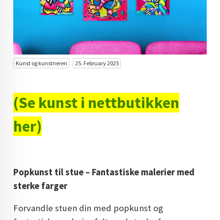
KUNST INVESTERING
KUNSTSTILER
FARGETEORI
Kunst og kunstneren
25. February 2025
KJØP KUNST TIL SALGS
POP ART
(Se kunst i nettbutikken
FARGERIK KUNST
her)
MALERIER TIL SALGS
KUNST
Popkunst til stue – Fantastiske malerier med
KUNSTNER BLOGG - EN KUNSTNERS DAGBOK
sterke farger
STORE MALERIER TIL STUE
Forvandle stuen din med popkunst og
NORSK KUNST