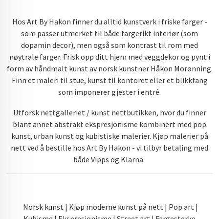
Hos Art By Hakon finner du alltid kunstverk i friske farger -
som passer utmerket til både fargerikt interiør (som
dopamin decor), men også som kontrast til rom med
nøytrale farger. Frisk opp ditt hjem med veggdekor og pynt i
form av håndmalt kunst av norsk kunstner Håkon Morønning.
Finn et maleri til stue, kunst til kontoret eller et blikkfang
som imponerer gjester i entré.
Utforsk nettgalleriet / kunst nettbutikken, hvor du finner
blant annet abstrakt ekspresjonisme kombinert med pop
kunst, urban kunst og kubistiske malerier. Kjøp malerier på
nett ved å bestille hos Art By Hakon - vi tilbyr betaling med
både Vipps og Klarna.
Norsk kunst | Kjøp moderne kunst på nett | Pop art |
Kubisme | Ekspresjonisme | Street art | Fargesterke