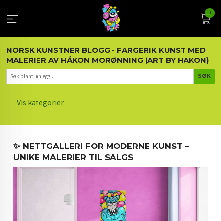
Gå
0
til
innholdet
NORSK KUNSTNER BLOGG - FARGERIK KUNST MED
MALERIER AV HÅKON MORØNNING (ART BY HAKON)
Vis kategorier
HOVEDSIDEN
✨ NETTGALLERI FOR MODERNE KUNST –
KUNST OG KUNSTNEREN
UNIKE MALERIER TIL SALGS
MALERIER BLOGG
ARTIKLER OM KUNST
INTERIØR OG KUNST