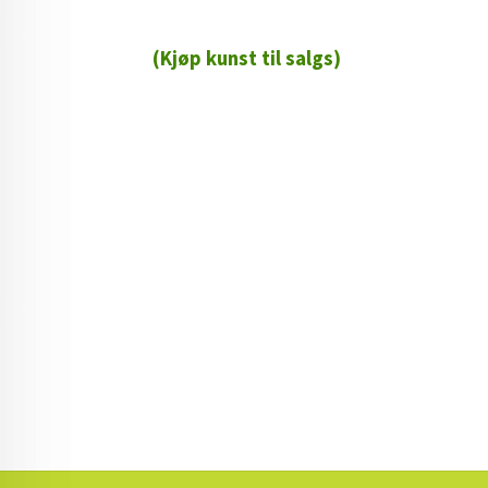
(Kjøp kunst til salgs)
72 72 72 ┃28828
┃
88888888888