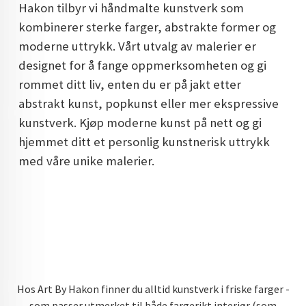
Hakon tilbyr vi håndmalte kunstverk som
DOPAMIN DECOR NORGE
kombinerer sterke farger, abstrakte former og
DOPAMIN DECOR NORGE
moderne uttrykk. Vårt utvalg av malerier er
designet for å fange oppmerksomheten og gi
rommet ditt liv, enten du er på jakt etter
abstrakt kunst, popkunst eller mer ekspressive
kunstverk. Kjøp moderne kunst på nett og gi
hjemmet ditt et personlig kunstnerisk uttrykk
med våre unike malerier.
Hos Art By Hakon finner du alltid kunstverk i friske farger -
som passer utmerket til både fargerikt interiør (som