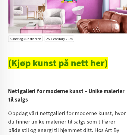
KUNST INVESTERING
KUNSTSTILER
FARGETEORI
Kunst og kunstneren
25. February 2025
KJØP KUNST TIL SALGS
POP ART
(Kjøp kunst på nett her)
FARGERIK KUNST
MALERIER TIL SALGS
Nettgalleri for moderne kunst – Unike malerier
KUNST
til salgs
KUNSTNER BLOGG - EN KUNSTNERS DAGBOK
Oppdag vårt nettgalleri for moderne kunst, hvor
STORE MALERIER TIL STUE
du finner unike malerier til salgs som tilfører
både stil og energi til hjemmet ditt. Hos Art By
NORSK KUNST