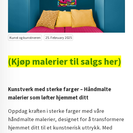
KUNST INVESTERING
KUNSTSTILER
FARGETEORI
Kunst og kunstneren
25. February 2025
KJØP KUNST TIL SALGS
POP ART
(Kjøp malerier til salgs her)
FARGERIK KUNST
MALERIER TIL SALGS
Kunstverk med sterke farger – Håndmalte
KUNST
malerier som løfter hjemmet ditt
KUNSTNER BLOGG - EN KUNSTNERS DAGBOK
Oppdag kraften i sterke farger med våre
STORE MALERIER TIL STUE
håndmalte malerier, designet for å transformere
hjemmet ditt til et kunstnerisk uttrykk. Med
NORSK KUNST