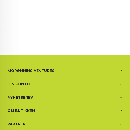
MORØNNING VENTURES
DIN KONTO
NYHETSBREV
OM BUTIKKEN
PARTNERE