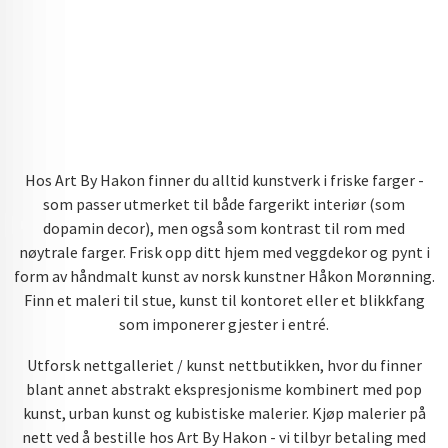
Hos Art By Hakon finner du alltid kunstverk i friske farger -
som passer utmerket til både fargerikt interiør (som
dopamin decor), men også som kontrast til rom med
nøytrale farger. Frisk opp ditt hjem med veggdekor og pynt i
form av håndmalt kunst av norsk kunstner Håkon Morønning.
Finn et maleri til stue, kunst til kontoret eller et blikkfang
som imponerer gjester i entré.
Utforsk nettgalleriet / kunst nettbutikken, hvor du finner
blant annet abstrakt ekspresjonisme kombinert med pop
kunst, urban kunst og kubistiske malerier. Kjøp malerier på
nett ved å bestille hos Art By Hakon - vi tilbyr betaling med