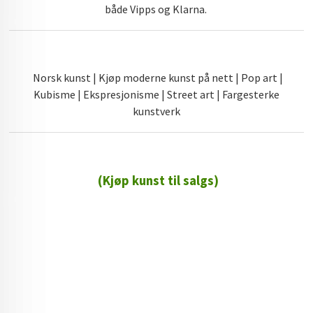
både Vipps og Klarna.
Norsk kunst | Kjøp moderne kunst på nett | Pop art |
Kubisme | Ekspresjonisme | Street art | Fargesterke
kunstverk
(Kjøp kunst til salgs)
72 72 72 ┃28828
┃
88888888888