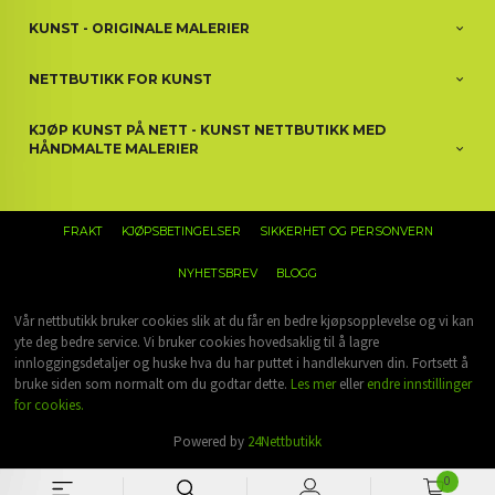
KUNST - ORIGINALE MALERIER
NETTBUTIKK FOR KUNST
KJØP KUNST PÅ NETT - KUNST NETTBUTIKK MED
HÅNDMALTE MALERIER
FRAKT
KJØPSBETINGELSER
SIKKERHET OG PERSONVERN
NYHETSBREV
BLOGG
Vår nettbutikk bruker cookies slik at du får en bedre kjøpsopplevelse og vi kan
yte deg bedre service. Vi bruker cookies hovedsaklig til å lagre
innloggingsdetaljer og huske hva du har puttet i handlekurven din. Fortsett å
bruke siden som normalt om du godtar dette.
Les mer
eller
endre innstillinger
for cookies.
Powered by
24Nettbutikk
0