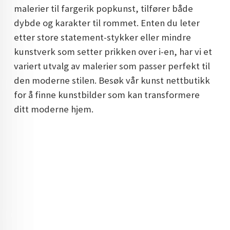
malerier til fargerik popkunst, tilfører både
DOPAMIN DECOR NORGE
dybde og karakter til rommet. Enten du leter
DOPAMIN DECOR NORGE
etter store statement-stykker eller mindre
kunstverk som setter prikken over i-en, har vi et
variert utvalg av malerier som passer perfekt til
den moderne stilen. Besøk vår kunst nettbutikk
for å finne kunstbilder som kan transformere
ditt moderne hjem.