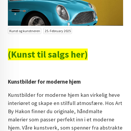
KUNST INVESTERING
KUNSTSTILER
FARGETEORI
Kunst og kunstneren
25. February 2025
KJØP KUNST TIL SALGS
(Kunst til salgs her)
POP ART
FARGERIK KUNST
MALERIER TIL SALGS
Kunstbilder for moderne hjem
KUNST
Kunstbilder for moderne hjem kan virkelig heve
KUNSTNER BLOGG - EN KUNSTNERS DAGBOK
interiøret og skape en stilfull atmosfære. Hos Art
By Hakon finner du originale, håndmalte
STORE MALERIER TIL STUE
malerier som passer perfekt inn i et moderne
NORSK KUNST
hjem. Våre kunstverk, som spenner fra abstrakte