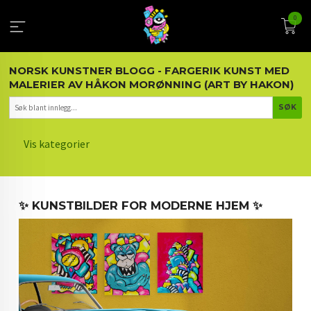
Gå
0
til
innholdet
NORSK KUNSTNER BLOGG - FARGERIK KUNST MED
MALERIER AV HÅKON MORØNNING (ART BY HAKON)
Vis kategorier
HOVEDSIDEN
✨ KUNSTBILDER FOR MODERNE HJEM ✨
KUNST OG KUNSTNEREN
MALERIER BLOGG
ARTIKLER OM KUNST
INTERIØR OG KUNST