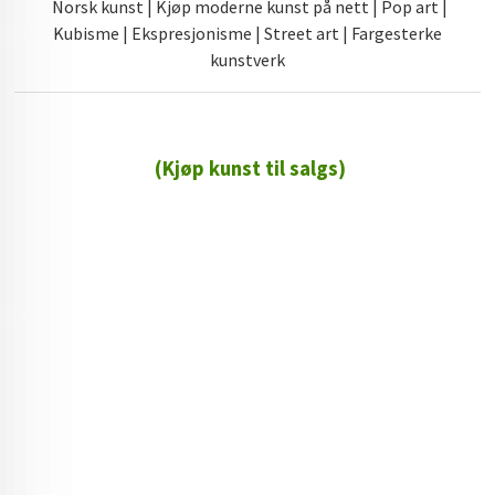
Norsk kunst | Kjøp moderne kunst på nett | Pop art |
Kubisme | Ekspresjonisme | Street art | Fargesterke
kunstverk
(Kjøp kunst til salgs)
72 72 72 ┃28828
┃
88888888888