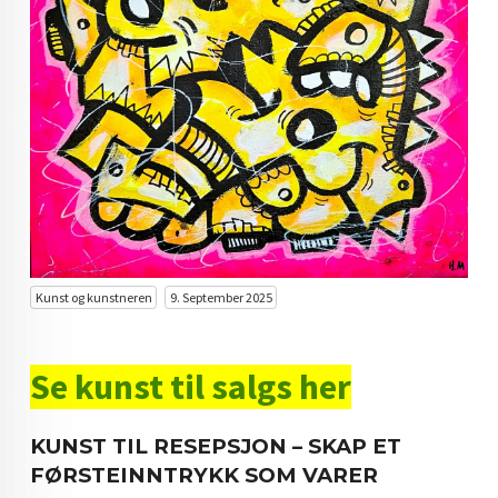
KUNST INVESTERING
KUNSTSTILER
FARGETEORI
KJØP KUNST TIL SALGS
POP ART
FARGERIK KUNST
MALERIER TIL SALGS
Kunst og kunstneren
9. September 2025
KUNST
Se kunst til salgs her
KUNSTNER BLOGG - EN KUNSTNERS DAGBOK
STORE MALERIER TIL STUE
KUNST TIL RESEPSJON – SKAP ET
FØRSTEINNTRYKK SOM VARER
NORSK KUNST