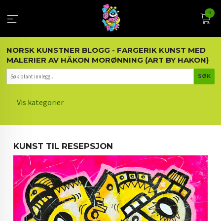
Gå
0
til
innholdet
NORSK KUNSTNER BLOGG - FARGERIK KUNST MED
MALERIER AV HÅKON MORØNNING (ART BY HAKON)
Vis kategorier
HOVEDSIDEN
KUNST TIL RESEPSJON
KUNST OG KUNSTNEREN
MALERIER BLOGG
ARTIKLER OM KUNST
INTERIØR OG KUNST