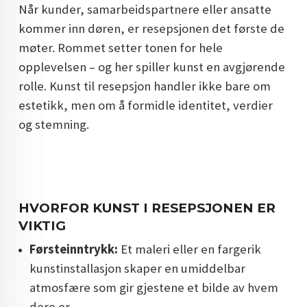
Når kunder, samarbeidspartnere eller ansatte
DOPAMIN DECOR NORGE
kommer inn døren, er resepsjonen det første de
DOPAMIN DECOR NORGE
møter. Rommet setter tonen for hele
opplevelsen – og her spiller kunst en avgjørende
rolle. Kunst til resepsjon handler ikke bare om
estetikk, men om å formidle identitet, verdier
og stemning.
HVORFOR KUNST I RESEPSJONEN ER
VIKTIG
Førsteinntrykk:
Et maleri eller en fargerik
kunstinstallasjon skaper en umiddelbar
atmosfære som gir gjestene et bilde av hvem
dere er.