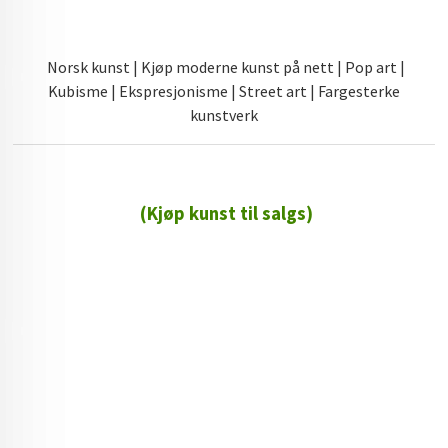
Norsk kunst | Kjøp moderne kunst på nett | Pop art |
Kubisme | Ekspresjonisme | Street art | Fargesterke
kunstverk
(Kjøp kunst til salgs)
72 72 72 ┃28828
┃
88888888888