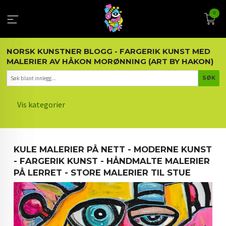
Gå
0
til
innholdet
NORSK KUNSTNER BLOGG - FARGERIK KUNST MED
MALERIER AV HÅKON MORØNNING (ART BY HAKON)
Vis kategorier
HOVEDSIDEN
KULE MALERIER PÅ NETT - MODERNE KUNST
KUNST OG KUNSTNEREN
- FARGERIK KUNST - HÅNDMALTE MALERIER
PÅ LERRET - STORE MALERIER TIL STUE
MALERIER BLOGG
ARTIKLER OM KUNST
INTERIØR OG KUNST