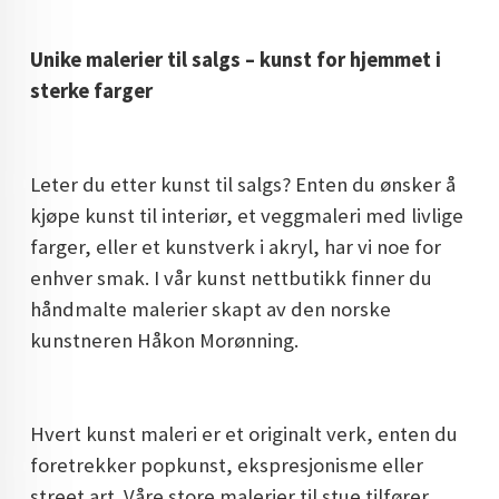
DOPAMIN DECOR NORGE
Unike malerier til salgs – kunst for hjemmet i
DOPAMIN DECOR NORGE
sterke farger
Leter du etter kunst til salgs? Enten du ønsker å
kjøpe kunst til interiør, et veggmaleri med livlige
farger, eller et kunstverk i akryl, har vi noe for
enhver smak. I vår kunst nettbutikk finner du
håndmalte malerier skapt av den norske
kunstneren Håkon Morønning.
Hvert kunst maleri er et originalt verk, enten du
foretrekker popkunst, ekspresjonisme eller
street art. Våre store malerier til stue tilfører