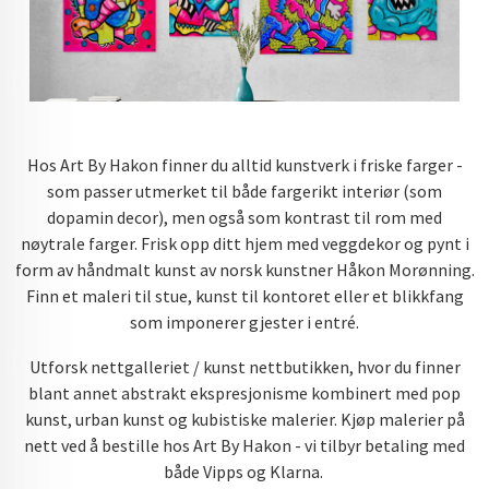
Hos Art By Hakon finner du alltid kunstverk i friske farger -
som passer utmerket til både fargerikt interiør (som
dopamin decor), men også som kontrast til rom med
nøytrale farger. Frisk opp ditt hjem med veggdekor og pynt i
form av håndmalt kunst av norsk kunstner Håkon Morønning.
Finn et maleri til stue, kunst til kontoret eller et blikkfang
som imponerer gjester i entré.
Utforsk nettgalleriet / kunst nettbutikken, hvor du finner
blant annet abstrakt ekspresjonisme kombinert med pop
kunst, urban kunst og kubistiske malerier. Kjøp malerier på
nett ved å bestille hos Art By Hakon - vi tilbyr betaling med
både Vipps og Klarna.