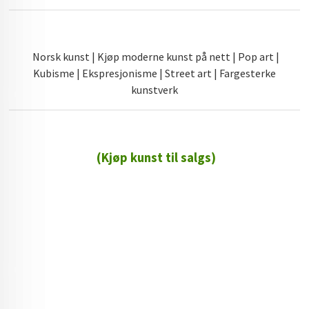
Norsk kunst | Kjøp moderne kunst på nett | Pop art |
Kubisme | Ekspresjonisme | Street art | Fargesterke
kunstverk
(Kjøp kunst til salgs)
72 72 72 ┃28828
┃
88888888888