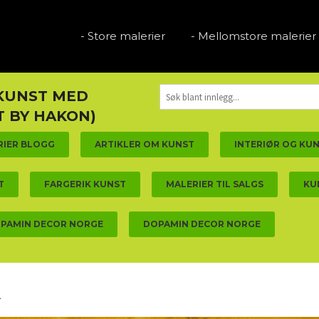
- Store malerier
- Mellomstore malerier
 KUNST MED
 BY HAKON)
RIER BLOGG
ARTIKLER OM KUNST
INTERIØR OG KU
T
FARGERIK KUNST
MALERIER TIL SALGS
KU
PAMIN DECOR NORGE
DOPAMIN DECOR NORGE
✨