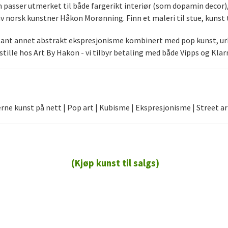
som passer utmerket til både fargerikt interiør (som dopamin decor
norsk kunstner Håkon Morønning. Finn et maleri til stue, kunst t
blant annet abstrakt ekspresjonisme kombinert med pop kunst, urb
stille hos Art By Hakon - vi tilbyr betaling med både Vipps og Klar
ne kunst på nett | Pop art | Kubisme | Ekspresjonisme | Street ar
(Kjøp kunst til salgs)