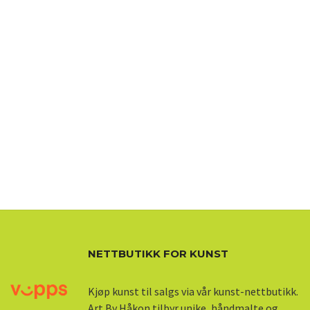
NETTBUTIKK FOR KUNST
Kjøp kunst til salgs via vår kunst-nettbutikk.
Art By Håkon tilbyr unike, håndmalte og