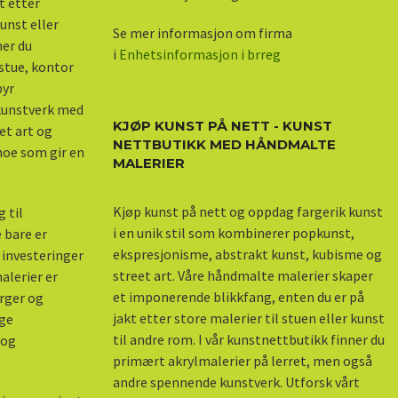
kt etter
unst eller
Se mer informasjon om firma
ner du
i
Enhetsinformasjon i brreg
stue, kontor
byr
 kunstverk med
KJØP KUNST PÅ NETT - KUNST
et art og
NETTBUTIKK MED HÅNDMALTE
 noe som gir en
MALERIER
Kjøp kunst på nett og oppdag fargerik kunst
 til
i en unik stil som kombinerer popkunst,
 bare er
ekspresjonisme, abstrakt kunst, kubisme og
 investeringer
street art. Våre håndmalte malerier skaper
alerier er
et imponerende blikkfang, enten du er på
arger og
jakt etter store malerier til stuen eller kunst
nge
til andre rom. I vår kunstnettbutikk finner du
 og
primært akrylmalerier på lerret, men også
andre spennende kunstverk. Utforsk vårt