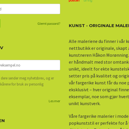
Glemt passord?
KUNST - ORIGINALE MALE
Alle maleriene du finner i vår 
EV
nettbutikk er originale, skapt
kunstneren Håkon Morønning.
er håndmalt med stor omtank
unikt, ideelt for ekte kunstel
setter pris på kvalitet og origi
 dere sender meg nyhetsbrev, og er
vår fargerike kunst får du noe
lkårene for bruk av personlig
eksklusivt – hver original finne
eksemplar, noe som gjør hvert 
Les mer
unikt kunstverk.
Våre fargerike malerier i mod
EN
popkunststil er perfekte for å ti