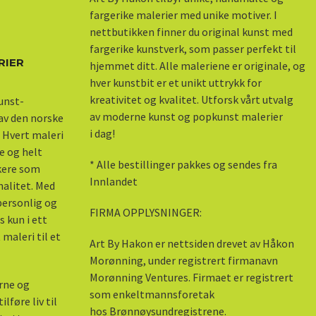
fargerike malerier med unike motiver. I
nettbutikken finner du original kunst med
fargerike kunstverk, som passer perfekt til
RIER
hjemmet ditt. Alle maleriene er originale, og
hver kunstbit er et unikt uttrykk for
kreativitet og kvalitet. Utforsk vårt utvalg
kunst-
av moderne kunst og popkunst malerier
 av den norske
i dag!
 Hvert maleri
e og helt
* Alle bestillinger pakkes og sendes fra
skere som
Innlandet
nalitet. Med
 personlig og
FIRMA OPPLYSNINGER:
s kun i ett
maleri til et
Art By Hakon er nettsiden drevet av Håkon
Morønning, under registrert firmanavn
Morønning Ventures. Firmaet er registrert
erne og
som enkeltmannsforetak
lføre liv til
hos Brønnøysundregistrene.