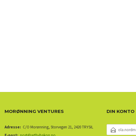
MORØNNING VENTURES
DIN KONTO
E-
Adresse:
C/O Morønning, Storvegen 21, 2420 TRYSIL
POSTADRESSE
E-post:
post@artbyhakon.no