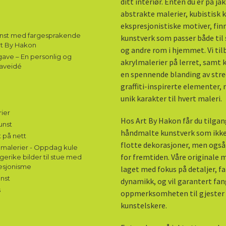
ditt interiør. Enten du er på ja
abstrakte malerier, kubistisk k
ekspresjonistiske motiver, fin
unst med fargesprakende
kunstverk som passer både til 
rt By Hakon
og andre rom i hjemmet. Vi til
ave – En personlig og
akrylmalerier på lerret, samt
aveidé
en spennende blanding av stre
graffiti-inspirerte elementer,
unik karakter til hvert maleri.
ier
Hos Art By Hakon får du tilgang
unst
håndmalte kunstverk som ikke
 på nett
flotte dekorasjoner, men også
malerier - Oppdag kule
for fremtiden. Våre originale m
gerike bilder til stue med
esjonisme
laget med fokus på detaljer, f
nst
dynamikk, og vil garantert fa
s
oppmerksomheten til gjester
kunstelskere.