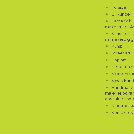
Forside
Bli kunde
Fargerik k
malerier hos A
Kunst som g
minneverdig g
Kunst
Street art
Pop art
Store maler
Moderne k
Kjøpe kunst
Håndmalte 
malerier og far
abstrakt ekspr
Kubisme ku
Kontakt os