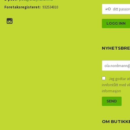
DITT
Foretaksregisteret:
932534010
PASSORD
NYHETSBR
Jeg godtar at
innforstått med vi
informasjon
OM BUTIKK