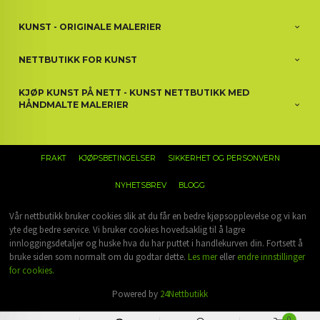
KUNST - ORIGINALE MALERIER
NETTBUTIKK FOR KUNST
KJØP KUNST PÅ NETT - KUNST NETTBUTIKK MED
HÅNDMALTE MALERIER
FRAKT
KJØPSBETINGELSER
SIKKERHET OG PERSONVERN
NYHETSBREV
BLOGG
Vår nettbutikk bruker cookies slik at du får en bedre kjøpsopplevelse og vi kan
yte deg bedre service. Vi bruker cookies hovedsaklig til å lagre
innloggingsdetaljer og huske hva du har puttet i handlekurven din. Fortsett å
bruke siden som normalt om du godtar dette.
Les mer
eller
endre innstillinger
for cookies.
Powered by
24Nettbutikk
0