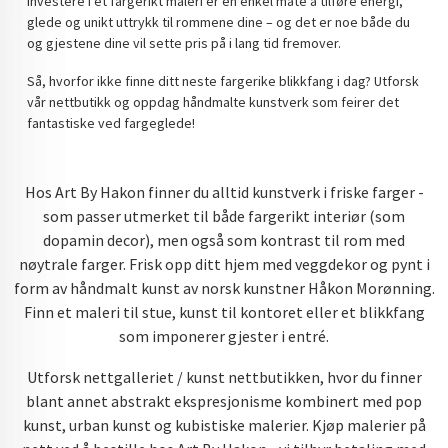
investere i et fargerikt maleri er en enkel måte å tilføre energi,
glede og unikt uttrykk til rommene dine – og det er noe både du
og gjestene dine vil sette pris på i lang tid fremover.
Så, hvorfor ikke finne ditt neste fargerike blikkfang i dag? Utforsk
vår nettbutikk og oppdag håndmalte kunstverk som feirer det
fantastiske ved fargeglede!
Hos Art By Hakon finner du alltid kunstverk i friske farger -
som passer utmerket til både fargerikt interiør (som
dopamin decor), men også som kontrast til rom med
nøytrale farger. Frisk opp ditt hjem med veggdekor og pynt i
form av håndmalt kunst av norsk kunstner Håkon Morønning.
Finn et maleri til stue, kunst til kontoret eller et blikkfang
som imponerer gjester i entré.
Utforsk nettgalleriet / kunst nettbutikken, hvor du finner
blant annet abstrakt ekspresjonisme kombinert med pop
kunst, urban kunst og kubistiske malerier. Kjøp malerier på