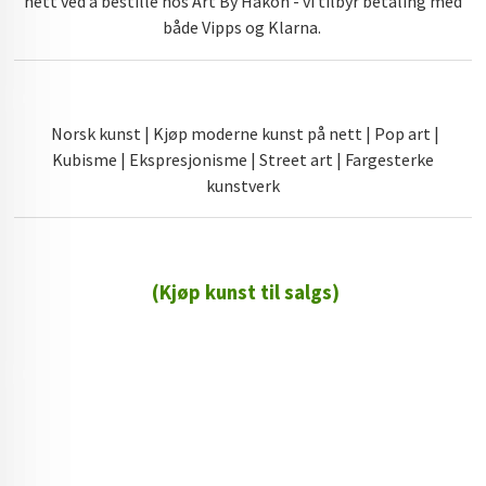
nett ved å bestille hos Art By Hakon - vi tilbyr betaling med
både Vipps og Klarna.
Norsk kunst | Kjøp moderne kunst på nett | Pop art |
Kubisme | Ekspresjonisme | Street art | Fargesterke
kunstverk
(Kjøp kunst til salgs)
72 72 72 ┃28828
┃
88888888888