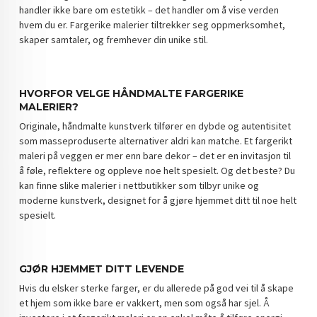
handler ikke bare om estetikk – det handler om å vise verden
hvem du er. Fargerike malerier tiltrekker seg oppmerksomhet,
skaper samtaler, og fremhever din unike stil.
HVORFOR VELGE HÅNDMALTE FARGERIKE
MALERIER?
Originale, håndmalte kunstverk tilfører en dybde og autentisitet
som masseproduserte alternativer aldri kan matche. Et fargerikt
maleri på veggen er mer enn bare dekor – det er en invitasjon til
å føle, reflektere og oppleve noe helt spesielt. Og det beste? Du
kan finne slike malerier i nettbutikker som tilbyr unike og
moderne kunstverk, designet for å gjøre hjemmet ditt til noe helt
spesielt.
GJØR HJEMMET DITT LEVENDE
Hvis du elsker sterke farger, er du allerede på god vei til å skape
et hjem som ikke bare er vakkert, men som også har sjel. Å