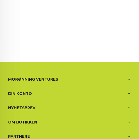
MORØNNING VENTURES
DIN KONTO
NYHETSBREV
OM BUTIKKEN
PARTNERE