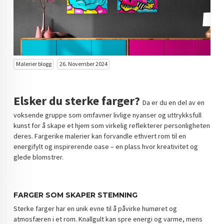
KUNST INVESTERING
KUNSTSTILER
FARGETEORI
Malerier blogg
26. November 2024
KJØP KUNST TIL SALGS
POP ART
Elsker du sterke farger?
Da er du en del av en
FARGERIK KUNST
voksende gruppe som omfavner livlige nyanser og uttrykksfull
kunst for å skape et hjem som virkelig reflekterer personligheten
MALERIER TIL SALGS
deres. Fargerike malerier kan forvandle ethvert rom til en
energifylt og inspirerende oase – en plass hvor kreativitet og
KUNST
glede blomstrer.
KUNSTNER BLOGG - EN KUNSTNERS DAGBOK
STORE MALERIER TIL STUE
FARGER SOM SKAPER STEMNING
Sterke farger har en unik evne til å påvirke humøret og
NORSK KUNST
atmosfæren i et rom. Knallgult kan spre energi og varme, mens