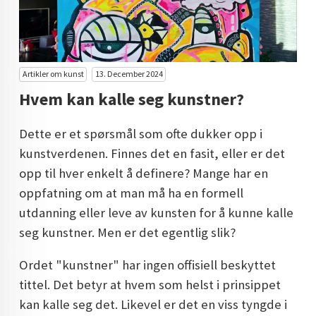
KUNST INVESTERING
KUNSTSTILER
FARGETEORI
Artikler om kunst
13. December 2024
Hvem kan kalle seg kunstner?
KJØP KUNST TIL SALGS
POP ART
Dette er et spørsmål som ofte dukker opp i
kunstverdenen. Finnes det en fasit, eller er det
FARGERIK KUNST
opp til hver enkelt å definere? Mange har en
MALERIER TIL SALGS
oppfatning om at man må ha en formell
utdanning eller leve av kunsten for å kunne kalle
KUNST
seg kunstner. Men er det egentlig slik?
KUNSTNER BLOGG - EN KUNSTNERS DAGBOK
Ordet "kunstner" har ingen offisiell beskyttet
STORE MALERIER TIL STUE
tittel. Det betyr at hvem som helst i prinsippet
kan kalle seg det. Likevel er det en viss tyngde i
NORSK KUNST