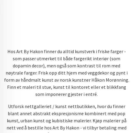
Hos Art By Hakon finner du alltid kunstverk i friske farger -
som passer utmerket til både fargerikt interiør (som
dopamin decor), men også som kontrast til rom med
nøytrale farger. Frisk opp ditt hjem med veggdekor og pynt i
form av håndmalt kunst av norsk kunstner Håkon Morønning.
Finn et maleri til stue, kunst til kontoret eller et blikkfang
som imponerer gjester i entré.
Utforsk nettgalleriet / kunst nettbutikken, hvor du finner
blant annet abstrakt ekspresjonisme kombinert med pop
kunst, urban kunst og kubistiske malerier. Kjøp malerier på
nett ved å bestille hos Art By Hakon - vi tilbyr betaling med