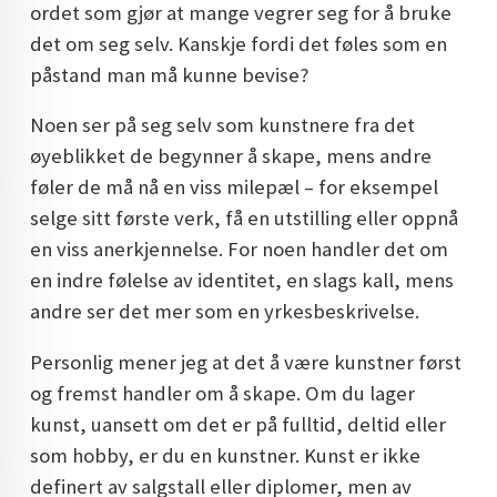
ordet som gjør at mange vegrer seg for å bruke
DOPAMIN DECOR NORGE
det om seg selv. Kanskje fordi det føles som en
DOPAMIN DECOR NORGE
påstand man må kunne bevise?
Noen ser på seg selv som kunstnere fra det
øyeblikket de begynner å skape, mens andre
føler de må nå en viss milepæl – for eksempel
selge sitt første verk, få en utstilling eller oppnå
en viss anerkjennelse. For noen handler det om
en indre følelse av identitet, en slags kall, mens
andre ser det mer som en yrkesbeskrivelse.
Personlig mener jeg at det å være kunstner først
og fremst handler om å skape. Om du lager
kunst, uansett om det er på fulltid, deltid eller
som hobby, er du en kunstner. Kunst er ikke
definert av salgstall eller diplomer, men av