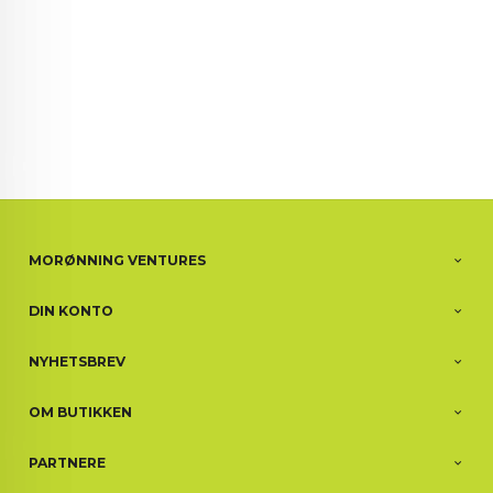
MORØNNING VENTURES
DIN KONTO
NYHETSBREV
OM BUTIKKEN
PARTNERE