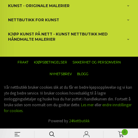
KUNST - ORIGINALE MALERIER
NETTBUTIKK FOR KUNST
KJØP KUNST PÅ NETT - KUNST NETTBUTIKK MED
HÅNDMALTE MALERIER
FRAKT
KJØPSBETINGELSER
SIKKERHET OG PERSONVERN
NYHETSBREV
BLOGG
Vår nettbutikk bruker cookies slik at du får en bedre kjøpsopplevelse og vi kan
yte deg bedre service. Vi bruker cookies hovedsaklig til å lagre
innloggingsdetaljer og huske hva du har puttet i handlekurven din. Fortsett å
bruke siden som normalt om du godtar dette.
Les mer
eller
endre innstillinger
for cookies.
Powered by
24Nettbutikk
0