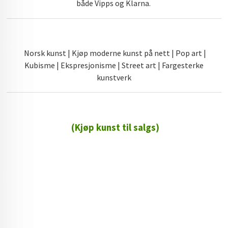
både Vipps og Klarna.
Norsk kunst | Kjøp moderne kunst på nett | Pop art |
Kubisme | Ekspresjonisme | Street art | Fargesterke
kunstverk
(Kjøp kunst til salgs)
72 72 72 ┃28828
┃
88888888888