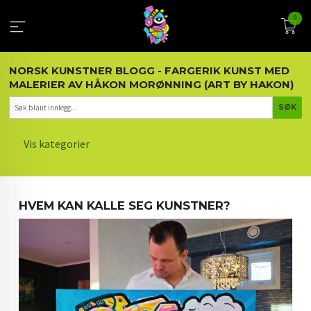
Gå
0
til
innholdet
NORSK KUNSTNER BLOGG - FARGERIK KUNST MED
MALERIER AV HÅKON MORØNNING (ART BY HAKON)
Vis kategorier
HOVEDSIDEN
HVEM KAN KALLE SEG KUNSTNER?
KUNST OG KUNSTNEREN
MALERIER BLOGG
ARTIKLER OM KUNST
INTERIØR OG KUNST