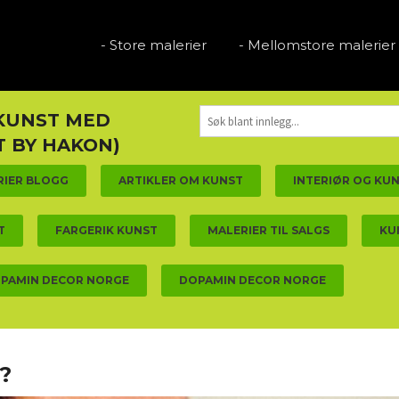
- Store malerier
- Mellomstore malerier
 KUNST MED
 BY HAKON)
RIER BLOGG
ARTIKLER OM KUNST
INTERIØR OG KU
T
FARGERIK KUNST
MALERIER TIL SALGS
KU
PAMIN DECOR NORGE
DOPAMIN DECOR NORGE
?