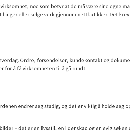
 virksomhet, noe som betyr at de må være sine egne mar
stillinger eller selge verk gjennom nettbutikker. Det kr
s hverdag. Ordre, forsendelser, kundekontakt og dokume
 for å få virksomheten til å gå rundt.
tverdenen endrer seg stadig, og det er viktig å holde se
der – det er en livsstil, en lidenskap og en evig søken e