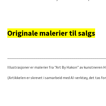
Originale malerier til salgs
____________________________________________________
Illustrasjoner er malerier fra "Art By Hakon" av kunstneren
(Artikkelen er skrevet i samarbeid med AI-verktøy, det tas fo