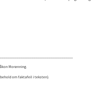
_______________________________________
 Håkon Morønning.
rbehold om faktafeil i teksten).