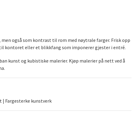
), men også som kontrast til rom med nøytrale farger. Frisk opp
il kontoret eller et blikkfang som imponerer gjester i entré.
an kunst og kubistiske malerier. Kjøp malerier på nett ved å
na.
t | Fargesterke kunstverk