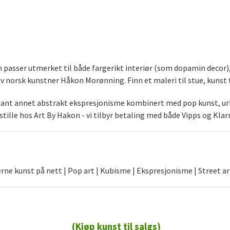
som passer utmerket til både fargerikt interiør (som dopamin decor
norsk kunstner Håkon Morønning. Finn et maleri til stue, kunst t
blant annet abstrakt ekspresjonisme kombinert med pop kunst, urb
stille hos Art By Hakon - vi tilbyr betaling med både Vipps og Klar
ne kunst på nett | Pop art | Kubisme | Ekspresjonisme | Street ar
(Kjøp kunst til salgs)