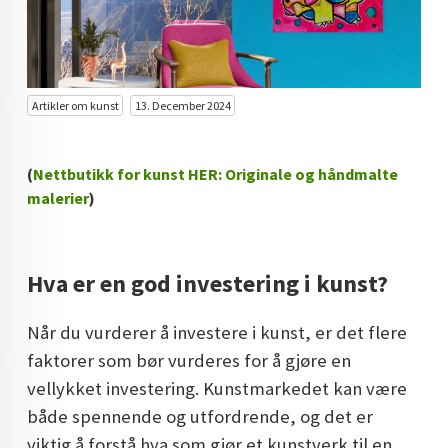
KUNST INVESTERING
KUNSTSTILER
FARGETEORI
Artikler om kunst
13. December 2024
KJØP KUNST TIL SALGS
(
Nettbutikk for kunst HER: Originale og håndmalte
POP ART
malerier
)
FARGERIK KUNST
MALERIER TIL SALGS
Hva er en god investering i kunst?
KUNST
Når du vurderer å investere i kunst, er det flere
KUNSTNER BLOGG - EN KUNSTNERS DAGBOK
faktorer som bør vurderes for å gjøre en
vellykket investering. Kunstmarkedet kan være
STORE MALERIER TIL STUE
både spennende og utfordrende, og det er
NORSK KUNST
viktig å forstå hva som gjør et kunstverk til en