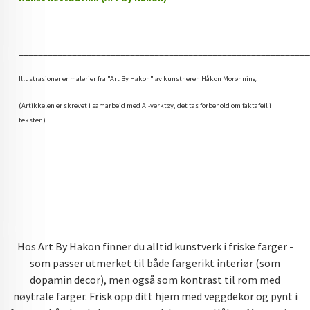
____________________________________________________________
Illustrasjoner er malerier fra "Art By Hakon" av kunstneren Håkon Morønning.
(Artikkelen er skrevet i samarbeid med AI-verktøy, det tas forbehold om faktafeil i
teksten).
Hos Art By Hakon finner du alltid kunstverk i friske farger -
som passer utmerket til både fargerikt interiør (som
dopamin decor), men også som kontrast til rom med
nøytrale farger. Frisk opp ditt hjem med veggdekor og pynt i