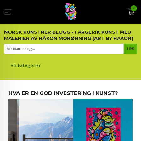
Gå
0
til
innholdet
NORSK KUNSTNER BLOGG - FARGERIK KUNST MED
MALERIER AV HÅKON MORØNNING (ART BY HAKON)
Vis kategorier
HOVEDSIDEN
HVA ER EN GOD INVESTERING I KUNST?
KUNST OG KUNSTNEREN
MALERIER BLOGG
ARTIKLER OM KUNST
INTERIØR OG KUNST