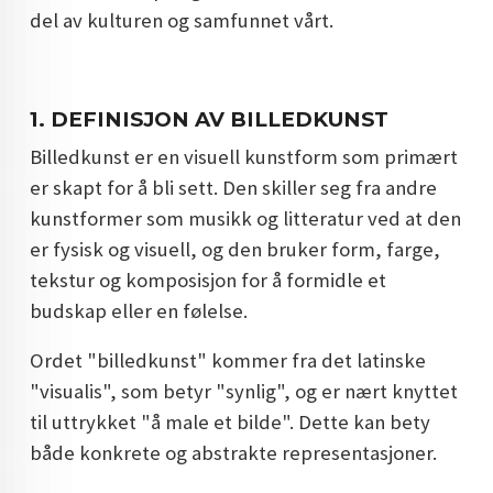
del av kulturen og samfunnet vårt.
DOPAMIN DECOR NORGE
DOPAMIN DECOR NORGE
1.
DEFINISJON AV BILLEDKUNST
Billedkunst er en visuell kunstform som primært
er skapt for å bli sett. Den skiller seg fra andre
kunstformer som musikk og litteratur ved at den
er fysisk og visuell, og den bruker form, farge,
tekstur og komposisjon for å formidle et
budskap eller en følelse.
Ordet "billedkunst" kommer fra det latinske
"visualis", som betyr "synlig", og er nært knyttet
til uttrykket "å male et bilde". Dette kan bety
både konkrete og abstrakte representasjoner.