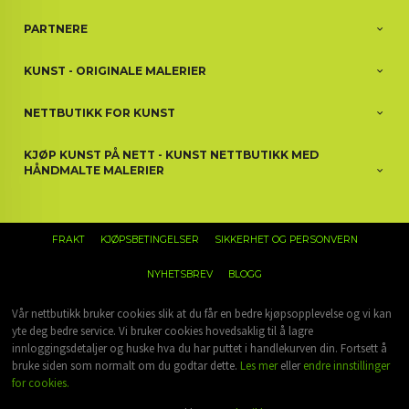
PARTNERE
KUNST - ORIGINALE MALERIER
NETTBUTIKK FOR KUNST
KJØP KUNST PÅ NETT - KUNST NETTBUTIKK MED
HÅNDMALTE MALERIER
FRAKT
KJØPSBETINGELSER
SIKKERHET OG PERSONVERN
NYHETSBREV
BLOGG
Vår nettbutikk bruker cookies slik at du får en bedre kjøpsopplevelse og vi kan
yte deg bedre service. Vi bruker cookies hovedsaklig til å lagre
innloggingsdetaljer og huske hva du har puttet i handlekurven din. Fortsett å
bruke siden som normalt om du godtar dette.
Les mer
eller
endre innstillinger
for cookies.