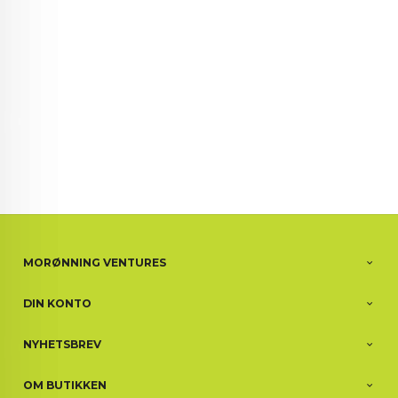
MORØNNING VENTURES
DIN KONTO
NYHETSBREV
OM BUTIKKEN