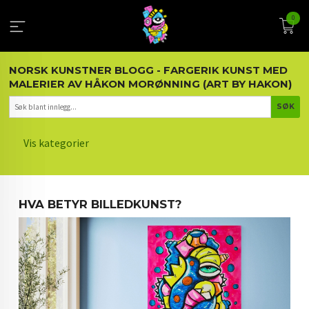
Gå
0
til
innholdet
NORSK KUNSTNER BLOGG - FARGERIK KUNST MED
MALERIER AV HÅKON MORØNNING (ART BY HAKON)
Vis kategorier
HOVEDSIDEN
HVA BETYR BILLEDKUNST?
KUNST OG KUNSTNEREN
MALERIER BLOGG
ARTIKLER OM KUNST
INTERIØR OG KUNST