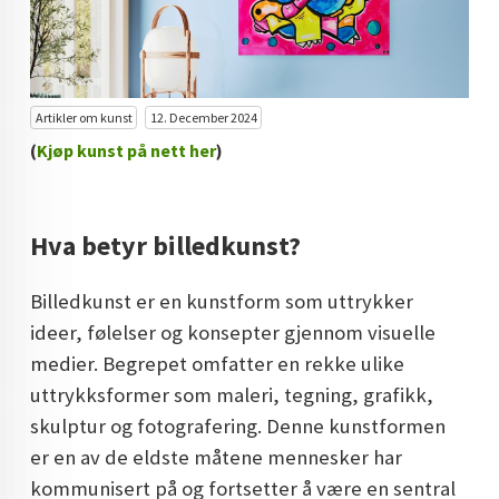
KUNST INVESTERING
KUNSTSTILER
FARGETEORI
Artikler om kunst
12. December 2024
(
Kjøp kunst på nett her
)
KJØP KUNST TIL SALGS
POP ART
Hva betyr billedkunst?
FARGERIK KUNST
MALERIER TIL SALGS
Billedkunst er en kunstform som uttrykker
ideer, følelser og konsepter gjennom visuelle
KUNST
medier. Begrepet omfatter en rekke ulike
KUNSTNER BLOGG - EN KUNSTNERS DAGBOK
uttrykksformer som maleri, tegning, grafikk,
skulptur og fotografering. Denne kunstformen
STORE MALERIER TIL STUE
er en av de eldste måtene mennesker har
NORSK KUNST
kommunisert på og fortsetter å være en sentral