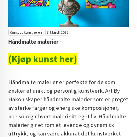
KUNST INVESTERING
KUNSTSTILER
FARGETEORI
Kunst og kunstneren
7. March 2025
Håndmalte malerier
KJØP KUNST TIL SALGS
(Kjøp kunst her)
POP ART
FARGERIK KUNST
Håndmalte malerier er perfekte for de som
MALERIER TIL SALGS
ønsker et unikt og personlig kunstverk. Art By
KUNST
Hakon skaper håndmalte malerier som er preget
KUNSTNER BLOGG - EN KUNSTNERS DAGBOK
av sterke farger og energiske komposisjoner,
noe som gir hvert maleri sitt eget liv. Håndmalte
STORE MALERIER TIL STUE
malerier gir et rom et levende og dynamisk
NORSK KUNST
uttrykk, og kan være akkurat det kunstverket