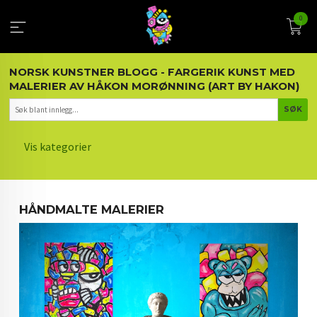
Gå
0
til
innholdet
NORSK KUNSTNER BLOGG - FARGERIK KUNST MED
MALERIER AV HÅKON MORØNNING (ART BY HAKON)
Vis kategorier
HOVEDSIDEN
HÅNDMALTE MALERIER
KUNST OG KUNSTNEREN
MALERIER BLOGG
ARTIKLER OM KUNST
INTERIØR OG KUNST