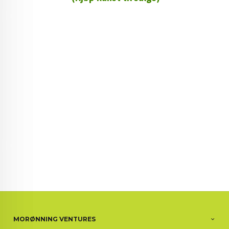
72 72 72 ┃28828
┃
88888888888
MORØNNING VENTURES