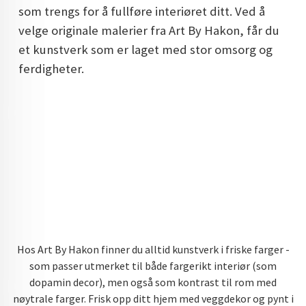
som trengs for å fullføre interiøret ditt. Ved å
DOPAMIN DECOR NORGE
velge originale malerier fra Art By Hakon, får du
DOPAMIN DECOR NORGE
et kunstverk som er laget med stor omsorg og
ferdigheter.
Hos Art By Hakon finner du alltid kunstverk i friske farger -
som passer utmerket til både fargerikt interiør (som
dopamin decor), men også som kontrast til rom med
nøytrale farger. Frisk opp ditt hjem med veggdekor og pynt i