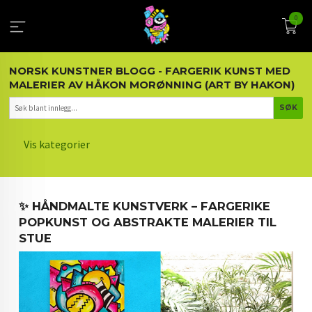
Gå
0
til
innholdet
NORSK KUNSTNER BLOGG - FARGERIK KUNST MED
MALERIER AV HÅKON MORØNNING (ART BY HAKON)
Vis kategorier
HOVEDSIDEN
✨ HÅNDMALTE KUNSTVERK – FARGERIKE
KUNST OG KUNSTNEREN
POPKUNST OG ABSTRAKTE MALERIER TIL
STUE
MALERIER BLOGG
ARTIKLER OM KUNST
INTERIØR OG KUNST