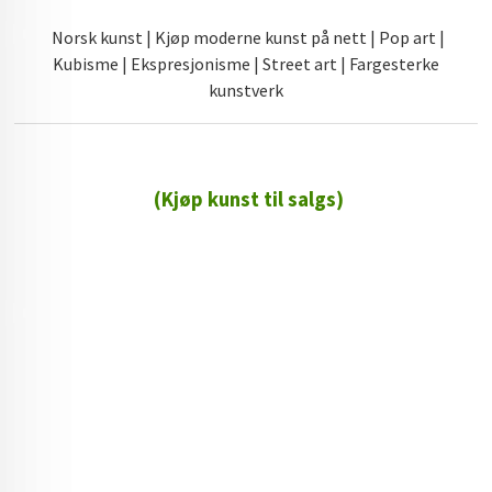
Norsk kunst | Kjøp moderne kunst på nett | Pop art |
Kubisme | Ekspresjonisme | Street art | Fargesterke
kunstverk
(Kjøp kunst til salgs)
72 72 72 ┃28828
┃
88888888888