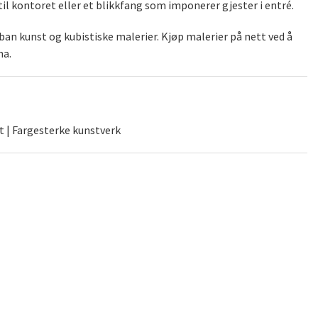
il kontoret eller et blikkfang som imponerer gjester i entré.
an kunst og kubistiske malerier. Kjøp malerier på nett ved å
na.
t | Fargesterke kunstverk