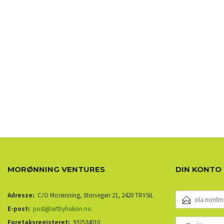
MORØNNING VENTURES
DIN KONTO
E-
Adresse:
C/O Morønning, Storvegen 21, 2420 TRYSIL
POSTADRESSE
E-post:
post@artbyhakon.no
DITT
Foretaksregisteret:
932534010