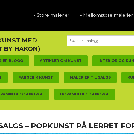
- Store malerier
- Mellomstore malerier
 KUNST MED
 BY HAKON)
RIER BLOGG
ARTIKLER OM KUNST
INTERIØR OG KU
T
FARGERIK KUNST
MALERIER TIL SALGS
KU
PAMIN DECOR NORGE
DOPAMIN DECOR NORGE
SALGS – POPKUNST PÅ LERRET FO