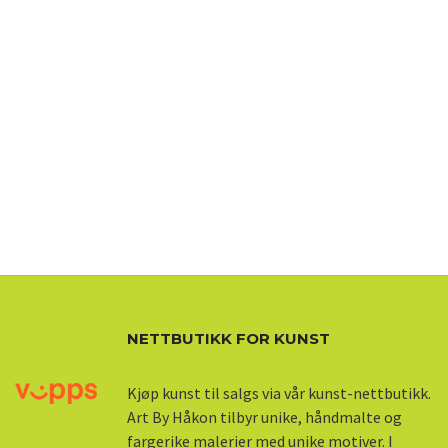
NETTBUTIKK FOR KUNST
Kjøp kunst til salgs via vår kunst-nettbutikk.
Art By Håkon tilbyr unike, håndmalte og
fargerike malerier med unike motiver. I