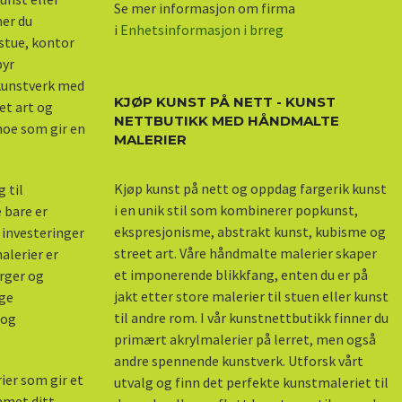
Se mer informasjon om firma
ner du
i
Enhetsinformasjon i brreg
stue, kontor
byr
 kunstverk med
KJØP KUNST PÅ NETT - KUNST
et art og
NETTBUTIKK MED HÅNDMALTE
 noe som gir en
MALERIER
Kjøp kunst på nett og oppdag fargerik kunst
 til
i en unik stil som kombinerer popkunst,
 bare er
ekspresjonisme, abstrakt kunst, kubisme og
 investeringer
street art. Våre håndmalte malerier skaper
alerier er
et imponerende blikkfang, enten du er på
arger og
jakt etter store malerier til stuen eller kunst
nge
til andre rom. I vår kunstnettbutikk finner du
 og
primært akrylmalerier på lerret, men også
andre spennende kunstverk. Utforsk vårt
ier som gir et
utvalg og finn det perfekte kunstmaleriet til
mmet ditt,