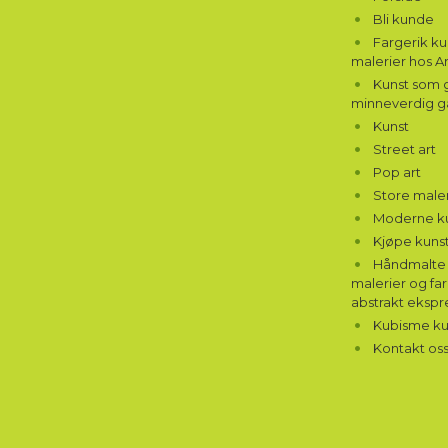
Bli kunde
Fargerik k
malerier hos A
Kunst som g
minneverdig g
Kunst
Street art
Pop art
Store maler
Moderne k
Kjøpe kunst
Håndmalte 
malerier og far
abstrakt ekspr
Kubisme ku
Kontakt os