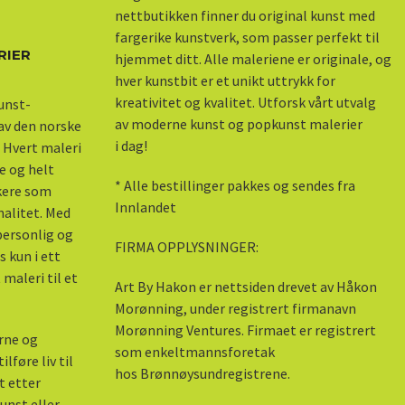
nettbutikken finner du original kunst med
fargerike kunstverk, som passer perfekt til
RIER
hjemmet ditt. Alle maleriene er originale, og
hver kunstbit er et unikt uttrykk for
kreativitet og kvalitet. Utforsk vårt utvalg
kunst-
av moderne kunst og popkunst malerier
 av den norske
i dag!
 Hvert maleri
e og helt
* Alle bestillinger pakkes og sendes fra
skere som
Innlandet
nalitet. Med
 personlig og
FIRMA OPPLYSNINGER:
s kun i ett
maleri til et
Art By Hakon er nettsiden drevet av Håkon
Morønning, under registrert firmanavn
Morønning Ventures. Firmaet er registrert
erne og
som enkeltmannsforetak
lføre liv til
hos Brønnøysundregistrene.
kt etter
unst eller