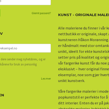
Glemt passord?
KUNST - ORIGINALE MALE
Alle maleriene du finner i vår 
EV
nettbutikk er originale, skapt
kunstneren Håkon Morønning.
er håndmalt med stor omtank
unikt, ideelt for ekte kunstel
setter pris på kvalitet og origi
 dere sender meg nyhetsbrev, og er
vår fargerike kunst får du noe
lkårene for bruk av personlig
eksklusivt – hver original finne
eksemplar, noe som gjør hvert 
Les mer
unikt kunstverk.
Våre fargerike malerier i mod
EN
popkunststil er perfekte for å ti
ditt interiør. Enten du er på ja
abstrakte malerier, kubistisk k