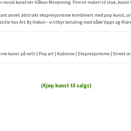
norsk kunstner Håkon Morønning. Finn et maleri til stue, kunst t
blant annet abstrakt ekspresjonisme kombinert med pop kunst, urb
stille hos Art By Hakon - vi tilbyr betaling med både Vipps og Klar
ne kunst på nett | Pop art | Kubisme | Ekspresjonisme | Street ar
(Kjøp kunst til salgs)
72 72 72 ┃28828
┃
88888888888