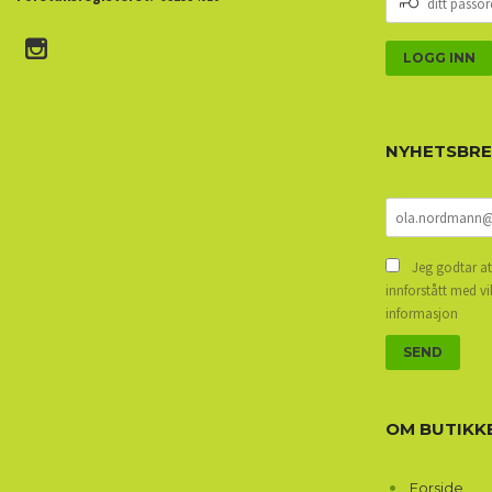
PASSORD
NYHETSBR
Jeg godtar at
innforstått med vi
informasjon
OM BUTIKK
Forside