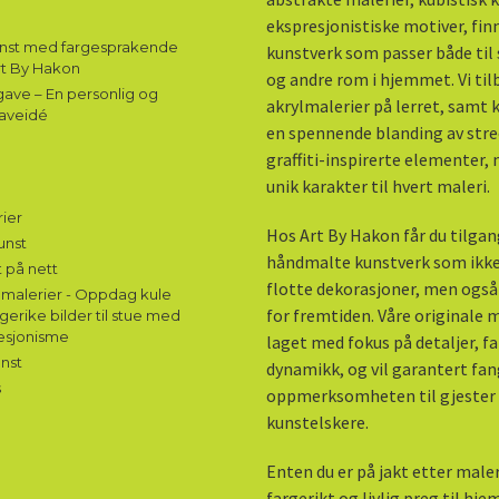
ekspresjonistiske motiver, fin
unst med fargesprakende
kunstverk som passer både til 
rt By Hakon
og andre rom i hjemmet. Vi til
ave – En personlig og
akrylmalerier på lerret, samt
aveidé
en spennende blanding av stre
graffiti-inspirerte elementer,
unik karakter til hvert maleri.
ier
Hos Art By Hakon får du tilgang
unst
håndmalte kunstverk som ikke
 på nett
flotte dekorasjoner, men også
malerier - Oppdag kule
for fremtiden. Våre originale m
gerike bilder til stue med
esjonisme
laget med fokus på detaljer, f
nst
dynamikk, og vil garantert fa
s
oppmerksomheten til gjester
kunstelskere.
Enten du er på jakt etter maler
fargerikt og livlig preg til hje