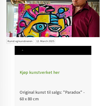
KUNST INVESTERING
KUNSTSTILER
FARGETEORI
KJØP KUNST TIL SALGS
Kunst og kunstneren
12. March 2025
POP ART
FARGERIK KUNST
MALERIER TIL SALGS
Kjøp kunstverket her
KUNST
KUNSTNER BLOGG - EN KUNSTNERS DAGBOK
Original kunst til salgs: "Paradox" -
STORE MALERIER TIL STUE
60 x 80 cm
NORSK KUNST