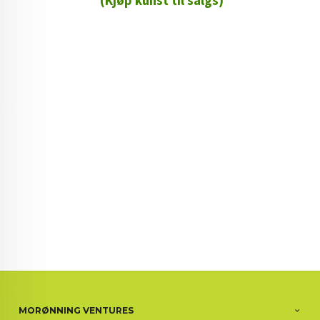
(Kjøp kunst til salgs)
72 72 72 ┃28828
┃
88888888888
MORØNNING VENTURES