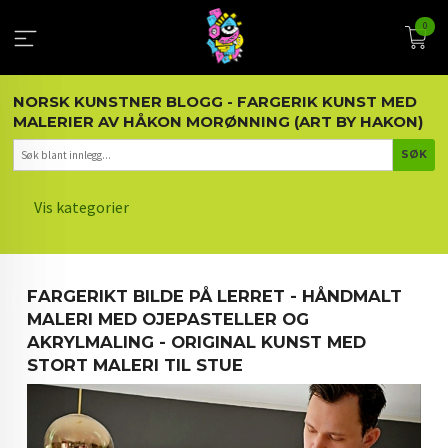
Gå
0
til
innholdet
NORSK KUNSTNER BLOGG - FARGERIK KUNST MED
MALERIER AV HÅKON MORØNNING (ART BY HAKON)
Vis kategorier
HOVEDSIDEN
FARGERIKT BILDE PÅ LERRET - HÅNDMALT
KUNST OG KUNSTNEREN
MALERI MED OJEPASTELLER OG
AKRYLMALING - ORIGINAL KUNST MED
MALERIER BLOGG
STORT MALERI TIL STUE
ARTIKLER OM KUNST
INTERIØR OG KUNST