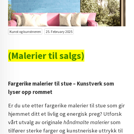
KUNST INVESTERING
KUNSTSTILER
FARGETEORI
Kunst og kunstneren
25. February 2025
KJØP KUNST TIL SALGS
(Malerier til salgs)
POP ART
FARGERIK KUNST
MALERIER TIL SALGS
Fargerike malerier til stue – Kunstverk som
lyser opp rommet
KUNST
KUNSTNER BLOGG - EN KUNSTNERS DAGBOK
Er du ute etter fargerike malerier til stue som gir
hjemmet ditt et livlig og energisk preg? Utforsk
STORE MALERIER TIL STUE
vårt utvalg av originale
håndmalte malerier
som
NORSK KUNST
tilfører sterke farger og kunstneriske uttrykk til