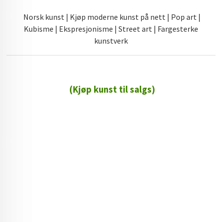
Norsk kunst | Kjøp moderne kunst på nett | Pop art |
Kubisme | Ekspresjonisme | Street art | Fargesterke
kunstverk
(Kjøp kunst til salgs)
72 72 72 ┃28828
┃
88888888888