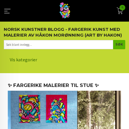
Gå
0
til
innholdet
NORSK KUNSTNER BLOGG - FARGERIK KUNST MED
MALERIER AV HÅKON MORØNNING (ART BY HAKON)
Vis kategorier
HOVEDSIDEN
✨ FARGERIKE MALERIER TIL STUE ✨
KUNST OG KUNSTNEREN
MALERIER BLOGG
ARTIKLER OM KUNST
INTERIØR OG KUNST