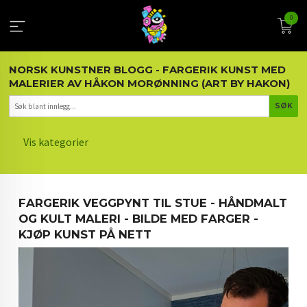
Gå
0
til
innholdet
NORSK KUNSTNER BLOGG - FARGERIK KUNST MED
MALERIER AV HÅKON MORØNNING (ART BY HAKON)
Vis kategorier
HOVEDSIDEN
FARGERIK VEGGPYNT TIL STUE - HÅNDMALT
KUNST OG KUNSTNEREN
OG KULT MALERI - BILDE MED FARGER -
KJØP KUNST PÅ NETT
MALERIER BLOGG
ARTIKLER OM KUNST
INTERIØR OG KUNST