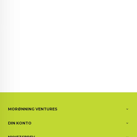
72 72 72 ┃28828
┃
88888888888
MORØNNING VENTURES
DIN KONTO