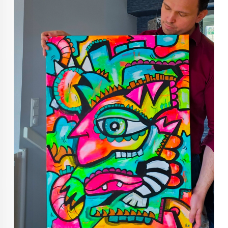
KUNST INVESTERING
KUNSTSTILER
FARGETEORI
KJØP KUNST TIL SALGS
POP ART
FARGERIK KUNST
MALERIER TIL SALGS
KUNST
KUNSTNER BLOGG - EN KUNSTNERS DAGBOK
STORE MALERIER TIL STUE
NORSK KUNST