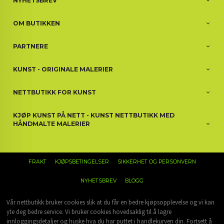
NYHETSBREV
OM BUTIKKEN
PARTNERE
KUNST - ORIGINALE MALERIER
NETTBUTIKK FOR KUNST
KJØP KUNST PÅ NETT - KUNST NETTBUTIKK MED
HÅNDMALTE MALERIER
FRAKT
KJØPSBETINGELSER
SIKKERHET OG PERSONVERN
NYHETSBREV
BLOGG
Vår nettbutikk bruker cookies slik at du får en bedre kjøpsopplevelse og vi kan
yte deg bedre service. Vi bruker cookies hovedsaklig til å lagre
innloggingsdetaljer og huske hva du har puttet i handlekurven din. Fortsett å