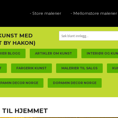
- Store malerier
- Mellomstore malerier
 KUNST MED
 BY HAKON)
RIER BLOGG
ARTIKLER OM KUNST
INTERIØR OG KU
T
FARGERIK KUNST
MALERIER TIL SALGS
KU
PAMIN DECOR NORGE
DOPAMIN DECOR NORGE
 TIL HJEMMET