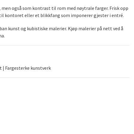
), men også som kontrast til rom med nøytrale farger. Frisk opp
il kontoret eller et blikkfang som imponerer gjester i entré.
an kunst og kubistiske malerier. Kjøp malerier på nett ved å
na.
t | Fargesterke kunstverk