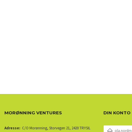
MORØNNING VENTURES
DIN KONTO
E-
Adresse:
C/O Morønning, Storvegen 21, 2420 TRYSIL