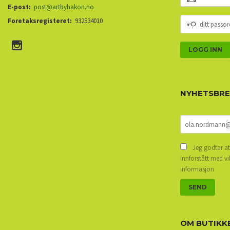
POSTADRESSE
E-post:
post@artbyhakon.no
DITT
Foretaksregisteret:
932534010
PASSORD
NYHETSBR
Jeg godtar at
innforstått med vi
informasjon
OM BUTIKK