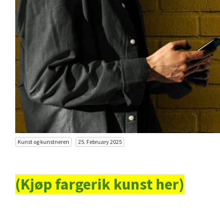
Kunst og kunstneren
25. February 2025
(Kjøp fargerik kunst her)