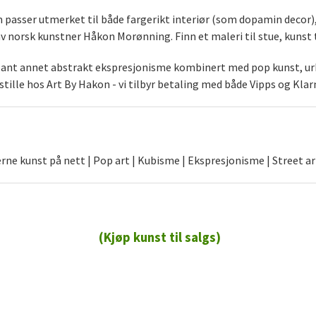
som passer utmerket til både fargerikt interiør (som dopamin decor
norsk kunstner Håkon Morønning. Finn et maleri til stue, kunst t
blant annet abstrakt ekspresjonisme kombinert med pop kunst, urb
stille hos Art By Hakon - vi tilbyr betaling med både Vipps og Klar
ne kunst på nett | Pop art | Kubisme | Ekspresjonisme | Street ar
(Kjøp kunst til salgs)