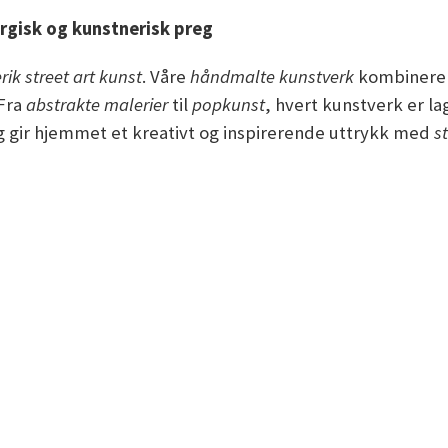
ergisk og kunstnerisk preg
rik street art kunst
. Våre
håndmalte kunstverk
kombinerer 
 Fra
abstrakte malerier
til
popkunst
, hvert kunstverk er la
g gir hjemmet et kreativt og inspirerende uttrykk med
st