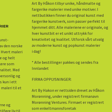
Art By Håkon tilbyr unike, håndmalte og
fargerike malerier med unike motiver. I
nettbutikken finner du original kunst med
fargerike kunstverk, som passer perfekt til
RIER
hjemmet ditt. Alle maleriene er originale, og
hver kunstbit er et unikt uttrykk for
kreativitet og kvalitet. Utforsk vårt utvalg
kunst-
av moderne kunst og popkunst malerier
 av den norske
i dag!
 Hvert maleri
e og helt
* Alle bestillinger pakkes og sendes fra
skere som
Innlandet
nalitet. Med
 personlig og
FIRMA OPPLYSNINGER:
s kun i ett
maleri til et
Art By Hakon er nettsiden drevet av Håkon
Morønning, under registrert firmanavn
Morønning Ventures. Firmaet er registrert
erne og
som enkeltmannsforetak
lføre liv til