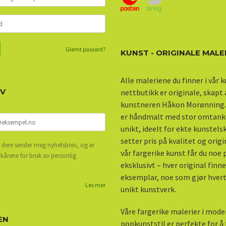
Glemt passord?
KUNST - ORIGINALE MALE
Alle maleriene du finner i vår 
EV
nettbutikk er originale, skapt
kunstneren Håkon Morønning.
er håndmalt med stor omtank
unikt, ideelt for ekte kunstel
setter pris på kvalitet og origi
 dere sender meg nyhetsbrev, og er
vår fargerike kunst får du noe
lkårene for bruk av personlig
eksklusivt – hver original finne
eksemplar, noe som gjør hvert 
Les mer
unikt kunstverk.
Våre fargerike malerier i mod
EN
popkunststil er perfekte for å ti