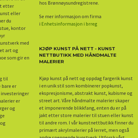
hos Brønnøysundregistrene.
kt etter
unst eller
Se mer informasjon om firma
ner du
i
Enhetsinformasjon i brreg
stue, kontor
byr
 kunstverk med
KJØP KUNST PÅ NETT - KUNST
et art og
NETTBUTIKK MED HÅNDMALTE
 noe som gir en
MALERIER
Kjøp kunst på nett og oppdag fargerik kunst
 til
i en unik stil som kombinerer popkunst,
 bare er
ekspresjonisme, abstrakt kunst, kubisme og
 investeringer
street art. Våre håndmalte malerier skaper
alerier er
et imponerende blikkfang, enten du er på
arger og
jakt etter store malerier til stuen eller kunst
nge
til andre rom. I vår kunstnettbutikk finner du
 og
primært akrylmalerier på lerret, men også
andre spennende kunstverk. Utforsk vårt