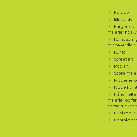
Forside
Bli kunde
Fargerik k
malerier hos A
Kunst som g
minneverdig g
Kunst
Street art
Pop art
Store maler
Moderne k
Kjøpe kunst
Håndmalte 
malerier og far
abstrakt ekspr
Kubisme ku
Kontakt os