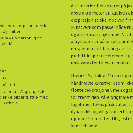
ditt interiør. Enten du er på ja
abstrakte malerier, kubistisk k
ekspresjonistiske motiver, fin
unst med fargesprakende
kunstverk som passer både til 
rt By Hakon
og andre rom i hjemmet. Vi til
ave – En personlig og
akrylmalerier på lerret, samt
aveidé
en spennende blanding av stre
graffiti-inspirerte elementer,
unik karakter til hvert maleri.
ier
Hos Art By Hakon får du tilgang
unst
håndmalte kunstverk som ikke
 på nett
flotte dekorasjoner, men også
malerier - Oppdag kule
for fremtiden. Våre originale m
gerike bilder til stue med
esjonisme
laget med fokus på detaljer, f
nst
dynamikk, og vil garantert fa
s
oppmerksomheten til gjester
kunstelskere.