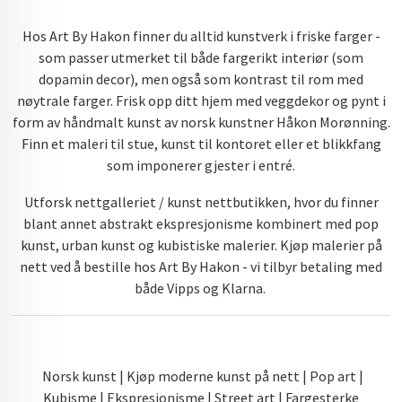
Hos Art By Hakon finner du alltid kunstverk i friske farger -
som passer utmerket til både fargerikt interiør (som
dopamin decor), men også som kontrast til rom med
nøytrale farger. Frisk opp ditt hjem med veggdekor og pynt i
form av håndmalt kunst av norsk kunstner Håkon Morønning.
Finn et maleri til stue, kunst til kontoret eller et blikkfang
som imponerer gjester i entré.
Utforsk nettgalleriet / kunst nettbutikken, hvor du finner
blant annet abstrakt ekspresjonisme kombinert med pop
kunst, urban kunst og kubistiske malerier. Kjøp malerier på
nett ved å bestille hos Art By Hakon - vi tilbyr betaling med
både Vipps og Klarna.
Norsk kunst | Kjøp moderne kunst på nett | Pop art |
Kubisme | Ekspresjonisme | Street art | Fargesterke