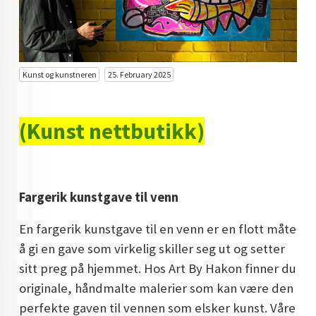
KUNST INVESTERING
KUNSTSTILER
FARGETEORI
Kunst og kunstneren
25. February 2025
KJØP KUNST TIL SALGS
(Kunst nettbutikk)
POP ART
FARGERIK KUNST
MALERIER TIL SALGS
Fargerik kunstgave til venn
KUNST
En fargerik kunstgave til en venn er en flott måte
KUNSTNER BLOGG - EN KUNSTNERS DAGBOK
å gi en gave som virkelig skiller seg ut og setter
sitt preg på hjemmet. Hos Art By Hakon finner du
STORE MALERIER TIL STUE
originale, håndmalte malerier som kan være den
NORSK KUNST
perfekte gaven til vennen som elsker kunst. Våre