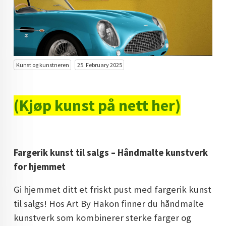
KUNST INVESTERING
KUNSTSTILER
FARGETEORI
Kunst og kunstneren
25. February 2025
KJØP KUNST TIL SALGS
POP ART
(Kjøp kunst på nett her)
FARGERIK KUNST
MALERIER TIL SALGS
Fargerik kunst til salgs – Håndmalte kunstverk
KUNST
for hjemmet
KUNSTNER BLOGG - EN KUNSTNERS DAGBOK
Gi hjemmet ditt et friskt pust med fargerik kunst
STORE MALERIER TIL STUE
til salgs! Hos Art By Hakon finner du håndmalte
kunstverk som kombinerer sterke farger og
NORSK KUNST