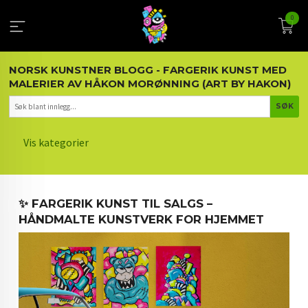
Gå
0
til
innholdet
NORSK KUNSTNER BLOGG - FARGERIK KUNST MED
MALERIER AV HÅKON MORØNNING (ART BY HAKON)
Vis kategorier
HOVEDSIDEN
✨ FARGERIK KUNST TIL SALGS –
KUNST OG KUNSTNEREN
HÅNDMALTE KUNSTVERK FOR HJEMMET
MALERIER BLOGG
ARTIKLER OM KUNST
INTERIØR OG KUNST