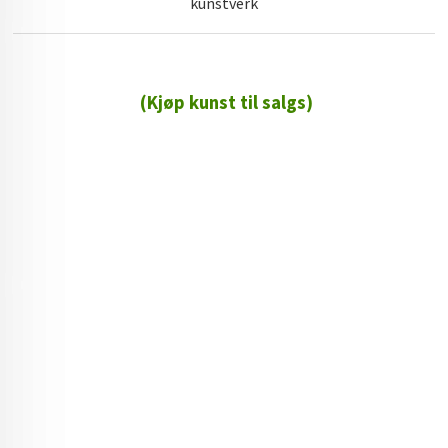
kunstverk
(Kjøp kunst til salgs)
72 72 72 ┃28828
┃
88888888888