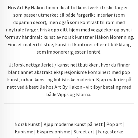
Hos Art By Hakon finner du alltid kunstverk i friske farger -
som passer utmerket til både fargerikt interiør (som
dopamin decor), men også som kontrast til rom med
nøytrale farger. Frisk opp ditt hjem med veggdekor og pynt i
form av håndmalt kunst av norsk kunstner Håkon Morønning.
Finn et maleri til stue, kunst til kontoret eller et blikkfang
som imponerer gjester i entré.
Utforsk nettgalleriet / kunst nettbutikken, hvor du finner
blant annet abstrakt ekspresjonisme kombinert med pop
kunst, urban kunst og kubistiske malerier. Kjøp malerier på
nett ved å bestille hos Art By Hakon - vi tilbyr betaling med
både Vipps og Klarna.
Norsk kunst | Kjøp moderne kunst på nett | Pop art |
Kubisme | Ekspresjonisme | Street art | Fargesterke