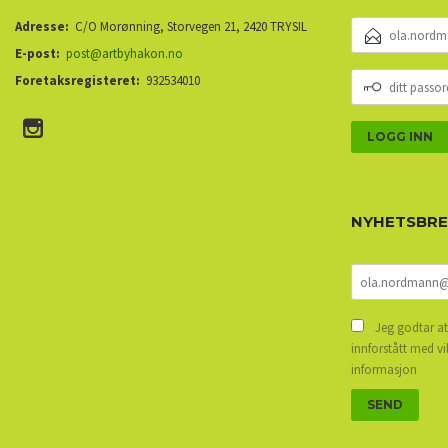
E-
Adresse:
C/O Morønning, Storvegen 21, 2420 TRYSIL
POSTADRESSE
E-post:
post@artbyhakon.no
DITT
Foretaksregisteret:
932534010
PASSORD
NYHETSBR
Jeg godtar at
innforstått med vi
informasjon