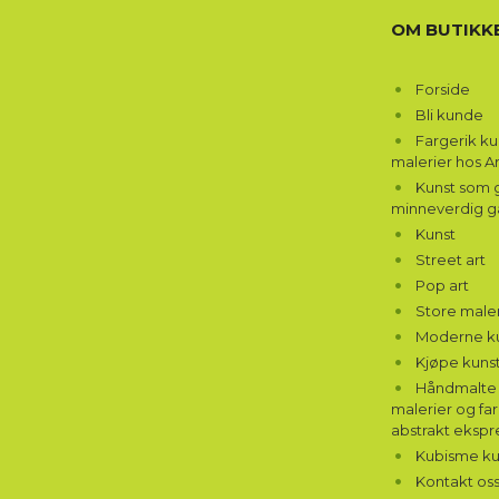
OM BUTIKK
Forside
Bli kunde
Fargerik k
malerier hos A
Kunst som g
minneverdig g
Kunst
Street art
Pop art
Store maler
Moderne k
Kjøpe kunst
Håndmalte 
malerier og far
abstrakt ekspr
Kubisme ku
Kontakt os