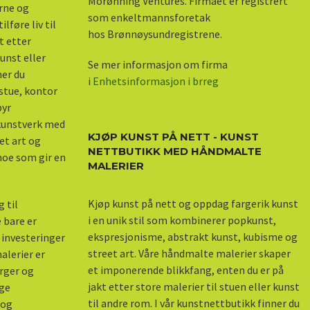
Morønning Ventures. Firmaet er registrert
erne og
som enkeltmannsforetak
lføre liv til
hos Brønnøysundregistrene.
kt etter
unst eller
Se mer informasjon om firma
ner du
i
Enhetsinformasjon i brreg
stue, kontor
byr
 kunstverk med
KJØP KUNST PÅ NETT - KUNST
et art og
NETTBUTIKK MED HÅNDMALTE
 noe som gir en
MALERIER
Kjøp kunst på nett og oppdag fargerik kunst
 til
i en unik stil som kombinerer popkunst,
 bare er
ekspresjonisme, abstrakt kunst, kubisme og
 investeringer
street art. Våre håndmalte malerier skaper
alerier er
et imponerende blikkfang, enten du er på
arger og
jakt etter store malerier til stuen eller kunst
nge
til andre rom. I vår kunstnettbutikk finner du
 og