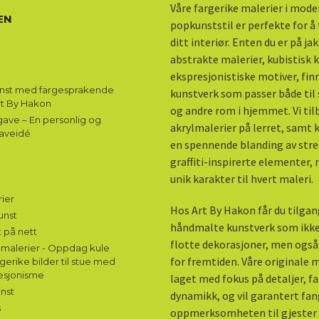
Våre fargerike malerier i mod
EN
popkunststil er perfekte for å ti
ditt interiør. Enten du er på ja
abstrakte malerier, kubistisk k
ekspresjonistiske motiver, fin
unst med fargesprakende
kunstverk som passer både til 
rt By Hakon
og andre rom i hjemmet. Vi til
ave – En personlig og
akrylmalerier på lerret, samt
aveidé
en spennende blanding av stre
graffiti-inspirerte elementer,
unik karakter til hvert maleri.
ier
Hos Art By Hakon får du tilgang
unst
håndmalte kunstverk som ikke
 på nett
flotte dekorasjoner, men også
malerier - Oppdag kule
for fremtiden. Våre originale m
gerike bilder til stue med
esjonisme
laget med fokus på detaljer, f
nst
dynamikk, og vil garantert fa
s
oppmerksomheten til gjester