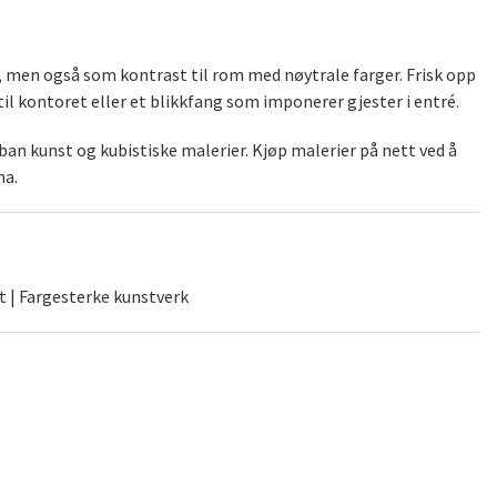
), men også som kontrast til rom med nøytrale farger. Frisk opp
il kontoret eller et blikkfang som imponerer gjester i entré.
an kunst og kubistiske malerier. Kjøp malerier på nett ved å
na.
t | Fargesterke kunstverk