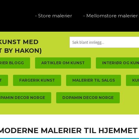
- Store malerier
- Mellomstore malerier
 KUNST MED
 BY HAKON)
RIER BLOGG
ARTIKLER OM KUNST
INTERIØR OG KU
T
FARGERIK KUNST
MALERIER TIL SALGS
KU
PAMIN DECOR NORGE
DOPAMIN DECOR NORGE
 MODERNE MALERIER TIL HJEMMET