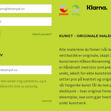
Glemt passord?
KUNST - ORIGINALE MALE
Alle maleriene du finner i vår 
EV
nettbutikk er originale, skapt
kunstneren Håkon Morønning.
er håndmalt med stor omtank
unikt, ideelt for ekte kunstel
setter pris på kvalitet og origi
 dere sender meg nyhetsbrev, og er
vår fargerike kunst får du noe
lkårene for bruk av personlig
eksklusivt – hver original finne
eksemplar, noe som gjør hvert 
Les mer
unikt kunstverk.