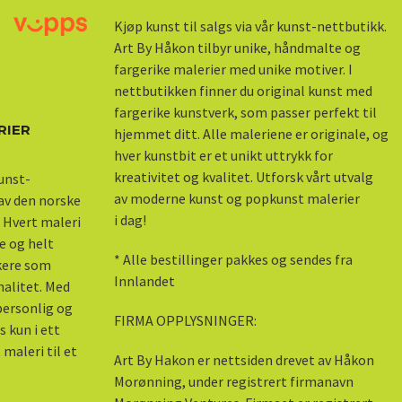
Kjøp kunst til salgs via vår kunst-nettbutikk.
Art By Håkon tilbyr unike, håndmalte og
fargerike malerier med unike motiver. I
nettbutikken finner du original kunst med
fargerike kunstverk, som passer perfekt til
RIER
hjemmet ditt. Alle maleriene er originale, og
hver kunstbit er et unikt uttrykk for
kreativitet og kvalitet. Utforsk vårt utvalg
kunst-
av moderne kunst og popkunst malerier
 av den norske
i dag!
 Hvert maleri
e og helt
* Alle bestillinger pakkes og sendes fra
skere som
Innlandet
nalitet. Med
 personlig og
FIRMA OPPLYSNINGER:
s kun i ett
maleri til et
Art By Hakon er nettsiden drevet av Håkon
Morønning, under registrert firmanavn