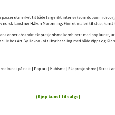
som passer utmerket til både fargerikt interiør (som dopamin decor
norsk kunstner Håkon Morønning. Finn et maleri til stue, kunst t
blant annet abstrakt ekspresjonisme kombinert med pop kunst, urb
stille hos Art By Hakon - vi tilbyr betaling med både Vipps og Klar
ne kunst på nett | Pop art | Kubisme | Ekspresjonisme | Street ar
(Kjøp kunst til salgs)