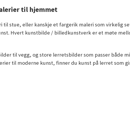
lerier til hjemmet
ri til stue, eller kanskje et fargerik maleri som virkelig 
nst. Hvert kunstbilde / billedkunstverk er et møte mello
 bilder til vegg, og store lerretsbilder som passer både m
malerier til moderne kunst, finner du kunst på lerret som 