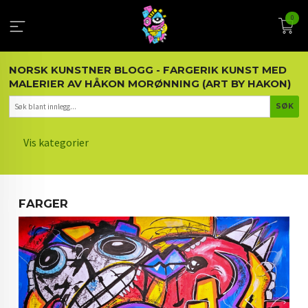
Gå
0
til
innholdet
NORSK KUNSTNER BLOGG - FARGERIK KUNST MED
MALERIER AV HÅKON MORØNNING (ART BY HAKON)
Vis kategorier
HOVEDSIDEN
FARGER
KUNST OG KUNSTNEREN
MALERIER BLOGG
ARTIKLER OM KUNST
INTERIØR OG KUNST