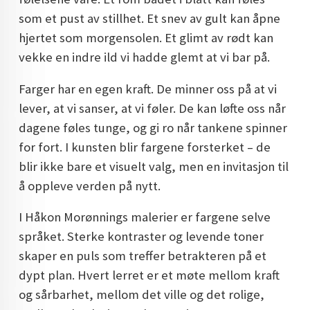
DOPAMIN DECOR NORGE
som et pust av stillhet. Et snev av gult kan åpne
hjertet som morgensolen. Et glimt av rødt kan
DOPAMIN DECOR NORGE
vekke en indre ild vi hadde glemt at vi bar på.
Farger har en egen kraft. De minner oss på at vi
lever, at vi sanser, at vi føler. De kan løfte oss når
dagene føles tunge, og gi ro når tankene spinner
for fort. I kunsten blir fargene forsterket – de
blir ikke bare et visuelt valg, men en invitasjon til
å oppleve verden på nytt.
I Håkon Morønnings malerier er fargene selve
språket. Sterke kontraster og levende toner
skaper en puls som treffer betrakteren på et
dypt plan. Hvert lerret er et møte mellom kraft
og sårbarhet, mellom det ville og det rolige,