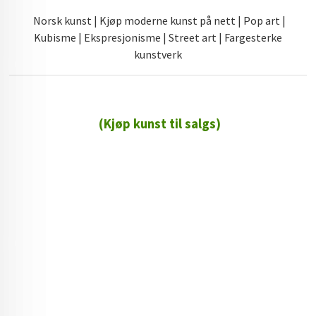
Norsk kunst | Kjøp moderne kunst på nett | Pop art |
Kubisme | Ekspresjonisme | Street art | Fargesterke
kunstverk
(Kjøp kunst til salgs)
72 72 72 ┃28828
┃
88888888888