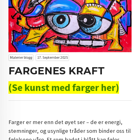
KUNST INVESTERING
KUNSTSTILER
FARGETEORI
KJØP KUNST TIL SALGS
POP ART
Malerier blogg
17. September 2025
FARGENES KRAFT
FARGERIK KUNST
MALERIER TIL SALGS
(Se kunst med farger her)
KUNST
KUNSTNER BLOGG - EN KUNSTNERS DAGBOK
Farger er mer enn det øyet ser – de er energi,
STORE MALERIER TIL STUE
stemninger, og usynlige tråder som binder oss til
NORSK KUNST
følelsene våre. Et rom badet i blått kan føles