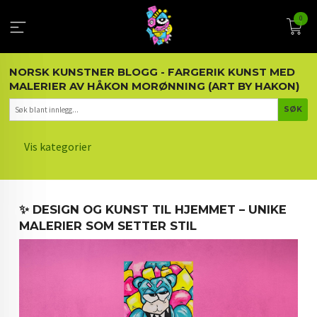
Gå
0
til
innholdet
NORSK KUNSTNER BLOGG - FARGERIK KUNST MED
MALERIER AV HÅKON MORØNNING (ART BY HAKON)
Vis kategorier
HOVEDSIDEN
✨ DESIGN OG KUNST TIL HJEMMET – UNIKE
KUNST OG KUNSTNEREN
MALERIER SOM SETTER STIL
MALERIER BLOGG
ARTIKLER OM KUNST
INTERIØR OG KUNST