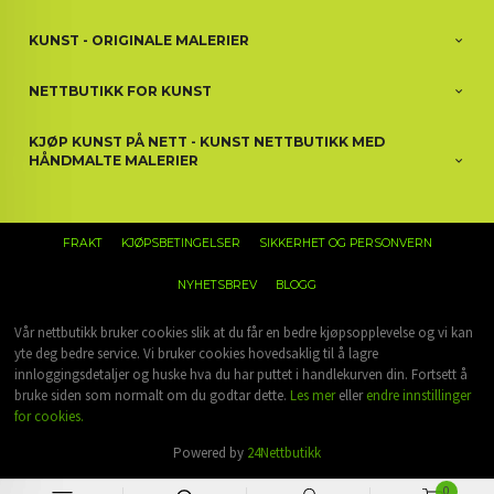
KUNST - ORIGINALE MALERIER
NETTBUTIKK FOR KUNST
KJØP KUNST PÅ NETT - KUNST NETTBUTIKK MED
HÅNDMALTE MALERIER
FRAKT
KJØPSBETINGELSER
SIKKERHET OG PERSONVERN
NYHETSBREV
BLOGG
Vår nettbutikk bruker cookies slik at du får en bedre kjøpsopplevelse og vi kan
yte deg bedre service. Vi bruker cookies hovedsaklig til å lagre
innloggingsdetaljer og huske hva du har puttet i handlekurven din. Fortsett å
bruke siden som normalt om du godtar dette.
Les mer
eller
endre innstillinger
for cookies.
Powered by
24Nettbutikk
0