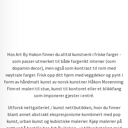
Hos Art By Hakon finner du alltid kunstverk i friske farger -
som passer utmerket til både fargerikt interiør (som
dopamin decor), men også som kontrast til rom med
nøytrale farger. Frisk opp ditt hjem med veggdekor og pynt i
form av håndmalt kunst av norsk kunstner Håkon Morønning.
Finn et maleri til stue, kunst til kontoret eller et blikkfang
som imponerer gjester i entré.
Utforsk nettgalleriet / kunst nettbutikken, hvor du finner
blant annet abstrakt ekspresjonisme kombinert med pop
kunst, urban kunst og kubistiske malerier. Kjøp malerier på
nett ved å bestille hos Art By Hakon - vi tilbyr betaling med