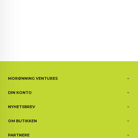
MORØNNING VENTURES
DIN KONTO
NYHETSBREV
OM BUTIKKEN
PARTNERE