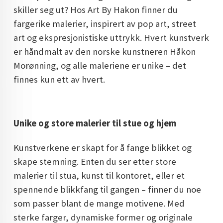
skiller seg ut? Hos Art By Hakon finner du
DOPAMIN DECOR NORGE
fargerike malerier, inspirert av pop art, street
DOPAMIN DECOR NORGE
art og ekspresjonistiske uttrykk. Hvert kunstverk
er håndmalt av den norske kunstneren Håkon
Morønning, og alle maleriene er unike – det
finnes kun ett av hvert.
Unike og store malerier til stue og hjem
Kunstverkene er skapt for å fange blikket og
skape stemning. Enten du ser etter store
malerier til stua, kunst til kontoret, eller et
spennende blikkfang til gangen – finner du noe
som passer blant de mange motivene. Med
sterke farger, dynamiske former og originale