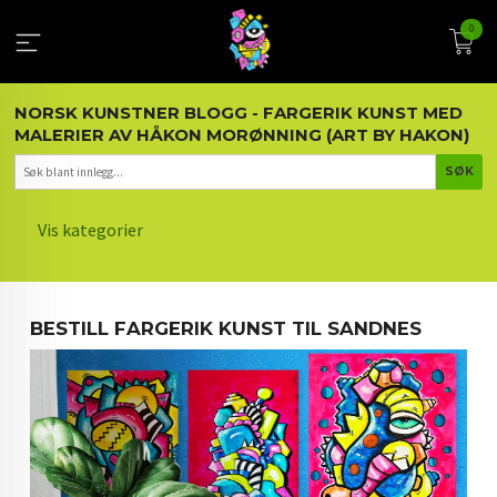
Gå
0
til
innholdet
NORSK KUNSTNER BLOGG - FARGERIK KUNST MED
MALERIER AV HÅKON MORØNNING (ART BY HAKON)
Vis kategorier
HOVEDSIDEN
BESTILL FARGERIK KUNST TIL SANDNES
KUNST OG KUNSTNEREN
MALERIER BLOGG
ARTIKLER OM KUNST
INTERIØR OG KUNST