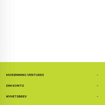
72 72 72 ┃28828
┃
88888888888
MORØNNING VENTURES
DIN KONTO
NYHETSBREV