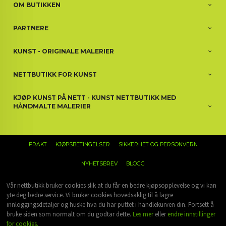
OM BUTIKKEN
PARTNERE
KUNST - ORIGINALE MALERIER
NETTBUTIKK FOR KUNST
KJØP KUNST PÅ NETT - KUNST NETTBUTIKK MED
HÅNDMALTE MALERIER
FRAKT
KJØPSBETINGELSER
SIKKERHET OG PERSONVERN
NYHETSBREV
BLOGG
Vår nettbutikk bruker cookies slik at du får en bedre kjøpsopplevelse og vi kan
yte deg bedre service. Vi bruker cookies hovedsaklig til å lagre
innloggingsdetaljer og huske hva du har puttet i handlekurven din. Fortsett å
bruke siden som normalt om du godtar dette.
Les mer
eller
endre innstillinger
for cookies.