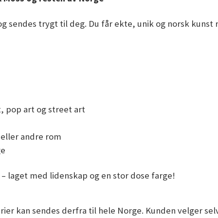
g sendes trygt til deg. Du får ekte, unik og norsk kunst re
, pop art og street art
n eller andre rom
ge
k – laget med lidenskap og en stor dose farge!
ier kan sendes derfra til hele Norge. Kunden velger selv