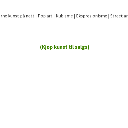
ne kunst på nett | Pop art | Kubisme | Ekspresjonisme | Street ar
(Kjøp kunst til salgs)
72 72 72 ┃28828
┃
88888888888