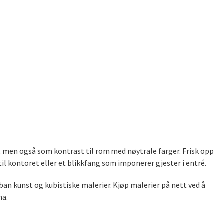
), men også som kontrast til rom med nøytrale farger. Frisk opp
il kontoret eller et blikkfang som imponerer gjester i entré.
an kunst og kubistiske malerier. Kjøp malerier på nett ved å
na.