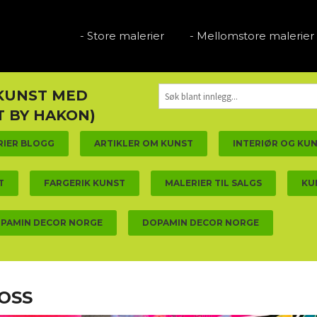
- Store malerier
- Mellomstore malerier
 KUNST MED
 BY HAKON)
RIER BLOGG
ARTIKLER OM KUNST
INTERIØR OG KU
T
FARGERIK KUNST
MALERIER TIL SALGS
KU
PAMIN DECOR NORGE
DOPAMIN DECOR NORGE
MOSS