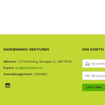
MORØNNING VENTURES
DIN KONTO
E-
Adresse:
C/O Morønning, Storvegen 21, 2420 TRYSIL
POSTADRESSE
E-post:
post@artbyhakon.no
DITT
Foretaksregisteret:
932534010
PASSORD