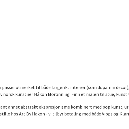
som passer utmerket til både fargerikt interiør (som dopamin decor
norsk kunstner Håkon Morønning. Finn et maleri til stue, kunst t
blant annet abstrakt ekspresjonisme kombinert med pop kunst, urb
stille hos Art By Hakon - vi tilbyr betaling med både Vipps og Klar