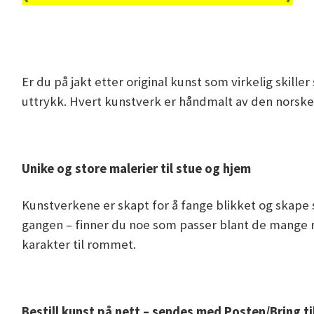
Er du på jakt etter original kunst som virkelig skille
uttrykk. Hvert kunstverk er håndmalt av den norske 
Unike og store malerier til stue og hjem
Kunstverkene er skapt for å fange blikket og skape st
gangen – finner du noe som passer blant de mange m
karakter til rommet.
Bestill kunst på nett – sendes med Posten/Bring t