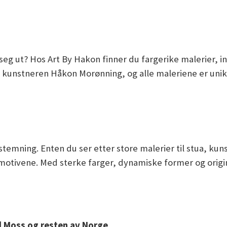
r seg ut? Hos Art By Hakon finner du fargerike malerier, i
kunstneren Håkon Morønning, og alle maleriene er unike 
emning. Enten du ser etter store malerier til stua, kunst
otivene. Med sterke farger, dynamiske former og origin
il Moss og resten av Norge