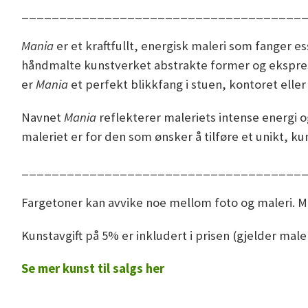
_____________________________________
Mania
er et kraftfullt, energisk maleri som fanger 
håndmalte kunstverket abstrakte former og ekspressi
er
Mania
et perfekt blikkfang i stuen, kontoret ell
Navnet
Mania
reflekterer maleriets intense energi 
maleriet er for den som ønsker å tilføre et unikt, kun
_____________________________________
Fargetoner kan avvike noe mellom foto og maleri. Mal
Kunstavgift på 5% er inkludert i prisen (gjelder mal
Se mer kunst til salgs her