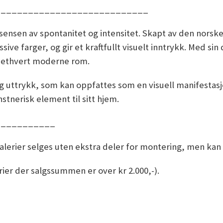
____________________________
essensen av spontanitet og intensitet. Skapt av den no
ve farger, og gir et kraftfullt visuelt inntrykk. Med si
er ethvert moderne rom.
og uttrykk, som kan oppfattes som en visuell manifestas
stnerisk element til sitt hjem.
___________
erier selges uten ekstra deler for montering, men kan he
erier der salgssummen er over kr 2.000,-).