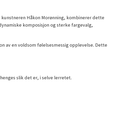
rske kunstneren Håkon Morønning, kombinerer dette
n dynamiske komposisjon og sterke fargevalg,
jon av en voldsom følelsesmessig opplevelse. Dette
nges slik det er, i selve lerretet.