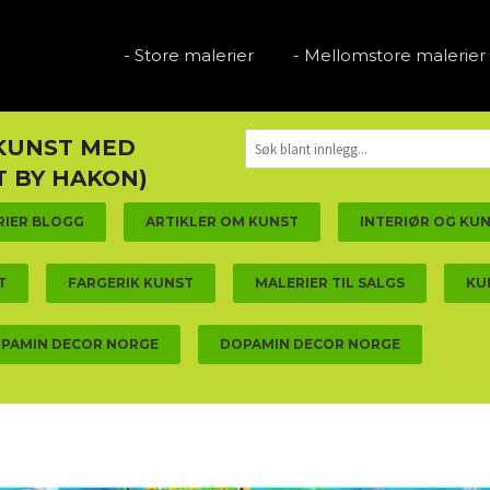
- Store malerier
- Mellomstore malerier
 KUNST MED
 BY HAKON)
RIER BLOGG
ARTIKLER OM KUNST
INTERIØR OG KU
T
FARGERIK KUNST
MALERIER TIL SALGS
KU
PAMIN DECOR NORGE
DOPAMIN DECOR NORGE