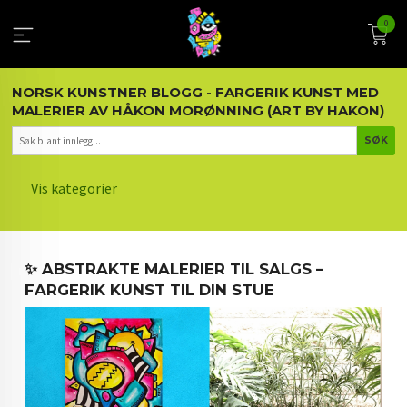
Gå
0
til
innholdet
NORSK KUNSTNER BLOGG - FARGERIK KUNST MED
MALERIER AV HÅKON MORØNNING (ART BY HAKON)
Vis kategorier
HOVEDSIDEN
✨ ABSTRAKTE MALERIER TIL SALGS –
KUNST OG KUNSTNEREN
FARGERIK KUNST TIL DIN STUE
MALERIER BLOGG
ARTIKLER OM KUNST
INTERIØR OG KUNST