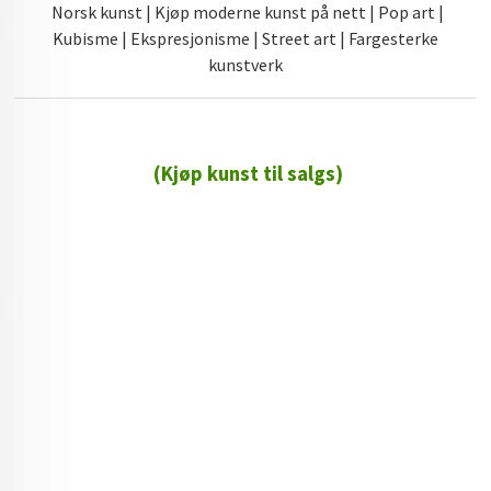
Norsk kunst | Kjøp moderne kunst på nett | Pop art |
Kubisme | Ekspresjonisme | Street art | Fargesterke
kunstverk
(Kjøp kunst til salgs)
72 72 72 ┃28828
┃
88888888888