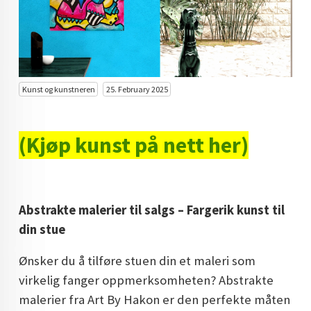
KUNST INVESTERING
KUNSTSTILER
FARGETEORI
Kunst og kunstneren
25. February 2025
KJØP KUNST TIL SALGS
POP ART
(Kjøp kunst på nett her)
FARGERIK KUNST
MALERIER TIL SALGS
Abstrakte malerier til salgs – Fargerik kunst til
KUNST
din stue
KUNSTNER BLOGG - EN KUNSTNERS DAGBOK
Ønsker du å tilføre stuen din et maleri som
STORE MALERIER TIL STUE
virkelig fanger oppmerksomheten? Abstrakte
malerier fra Art By Hakon er den perfekte måten
NORSK KUNST