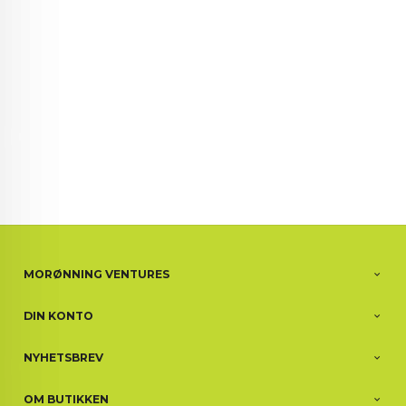
MORØNNING VENTURES
DIN KONTO
NYHETSBREV
OM BUTIKKEN