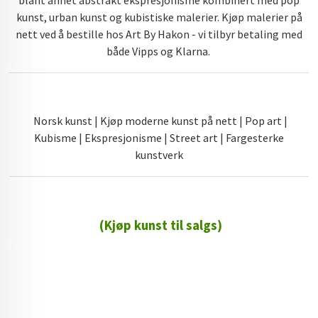
blant annet abstrakt ekspresjonisme kombinert med pop
kunst, urban kunst og kubistiske malerier. Kjøp malerier på
nett ved å bestille hos Art By Hakon - vi tilbyr betaling med
både Vipps og Klarna.
Norsk kunst | Kjøp moderne kunst på nett | Pop art |
Kubisme | Ekspresjonisme | Street art | Fargesterke
kunstverk
(Kjøp kunst til salgs)
72 72 72 ┃28828
┃
88888888888