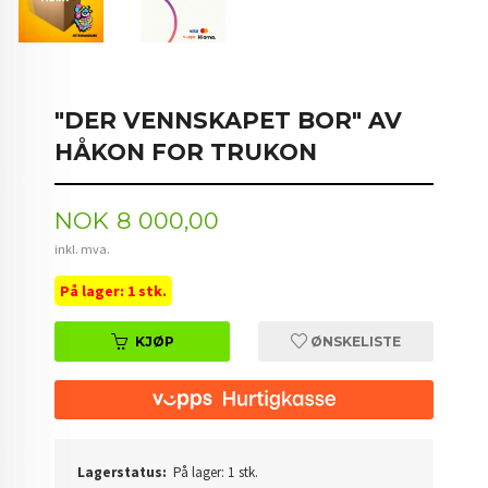
"DER VENNSKAPET BOR" AV
HÅKON FOR TRUKON
Pris
NOK
8 000,00
inkl. mva.
På lager: 1 stk.
KJØP
ØNSKELISTE
Lagerstatus:
På lager: 1 stk.