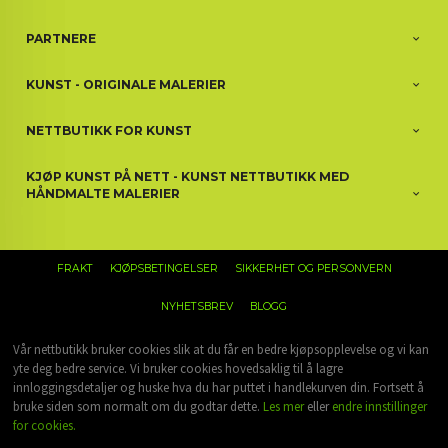
PARTNERE
KUNST - ORIGINALE MALERIER
NETTBUTIKK FOR KUNST
KJØP KUNST PÅ NETT - KUNST NETTBUTIKK MED
HÅNDMALTE MALERIER
FRAKT
KJØPSBETINGELSER
SIKKERHET OG PERSONVERN
NYHETSBREV
BLOGG
Vår nettbutikk bruker cookies slik at du får en bedre kjøpsopplevelse og vi kan
yte deg bedre service. Vi bruker cookies hovedsaklig til å lagre
innloggingsdetaljer og huske hva du har puttet i handlekurven din. Fortsett å
bruke siden som normalt om du godtar dette.
Les mer
eller
endre innstillinger
for cookies.