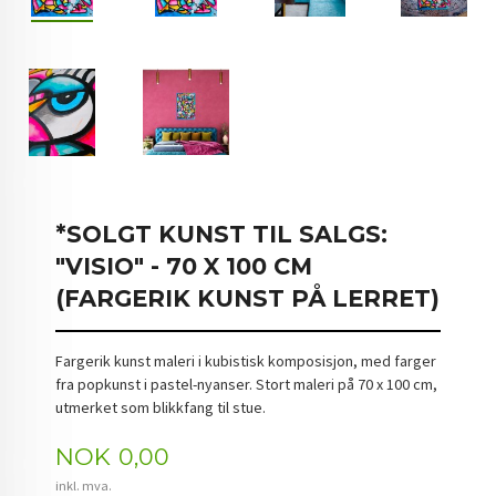
*SOLGT KUNST TIL SALGS:
"VISIO" - 70 X 100 CM
(FARGERIK KUNST PÅ LERRET)
Fargerik kunst maleri i kubistisk komposisjon, med farger
fra popkunst i pastel-nyanser. Stort maleri på 70 x 100 cm,
utmerket som blikkfang til stue.
Pris
NOK
0,00
inkl. mva.