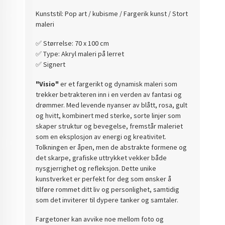
Kunststil: Pop art / kubisme / Fargerik kunst / Stort
maleri
✅️ Størrelse: 70 x 100 cm
✅️ Type: Akryl maleri på lerret
✅️ Signert
"Visio"
er et fargerikt og dynamisk maleri som
trekker betrakteren inn i en verden av fantasi og
drømmer. Med levende nyanser av blått, rosa, gult
og hvitt, kombinert med sterke, sorte linjer som
skaper struktur og bevegelse, fremstår maleriet
som en eksplosjon av energi og kreativitet.
Tolkningen er åpen, men de abstrakte formene og
det skarpe, grafiske uttrykket vekker både
nysgjerrighet og refleksjon. Dette unike
kunstverket er perfekt for deg som ønsker å
tilføre rommet ditt liv og personlighet, samtidig
som det inviterer til dypere tanker og samtaler.
Fargetoner kan avvike noe mellom foto og