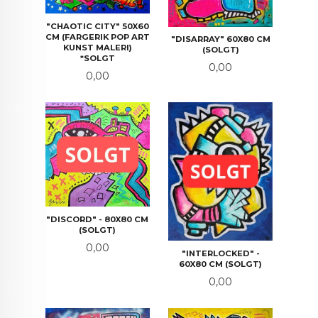
"CHAOTIC CITY" 50X60
CM (FARGERIK POP ART
"DISARRAY" 60X80 CM
KUNST MALERI)
(SOLGT)
*SOLGT
Pris
0,00
Pris
0,00
"DISCORD" - 80X80 CM
(SOLGT)
Pris
0,00
"INTERLOCKED" -
60X80 CM (SOLGT)
Pris
0,00