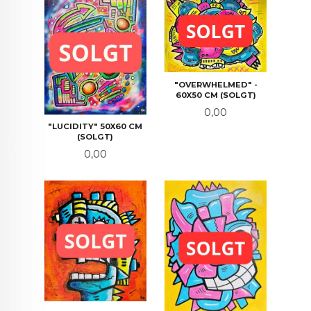
"OVERWHELMED" -
60X50 CM (SOLGT)
Pris
0,00
"LUCIDITY" 50X60 CM
(SOLGT)
Pris
0,00