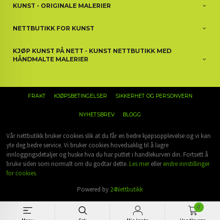
KUNST - ORIGINALE MALERIER
NETTBUTIKK FOR KUNST
KJØP KUNST PÅ NETT - KUNST NETTBUTIKK MED
HÅNDMALTE MALERIER
FRAKT
KJØPSBETINGELSER
SIKKERHET OG PERSONVERN
NYHETSBREV
BLOGG
Vår nettbutikk bruker cookies slik at du får en bedre kjøpsopplevelse og vi kan
yte deg bedre service. Vi bruker cookies hovedsaklig til å lagre
innloggingsdetaljer og huske hva du har puttet i handlekurven din. Fortsett å
bruke siden som normalt om du godtar dette.
Les mer
eller
endre innstillinger
for cookies.
Powered by
24Nettbutikk
0