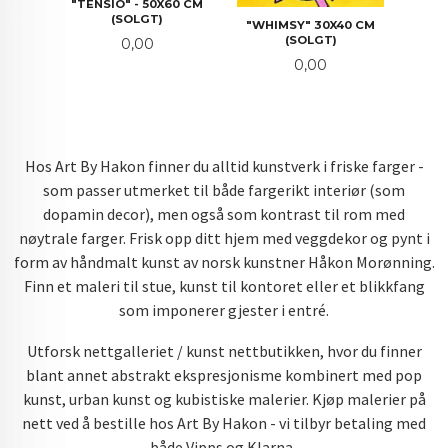
"TENSIO" - 50X60 CM
(SOLGT)
"WHIMSY" 30X40 CM
(SOLGT)
Pris
0,00
Pris
0,00
Hos Art By Hakon finner du alltid kunstverk i friske farger -
som passer utmerket til både fargerikt interiør (som
dopamin decor), men også som kontrast til rom med
nøytrale farger. Frisk opp ditt hjem med veggdekor og pynt i
form av håndmalt kunst av norsk kunstner Håkon Morønning.
Finn et maleri til stue, kunst til kontoret eller et blikkfang
som imponerer gjester i entré.
Utforsk nettgalleriet / kunst nettbutikken, hvor du finner
blant annet abstrakt ekspresjonisme kombinert med pop
kunst, urban kunst og kubistiske malerier. Kjøp malerier på
nett ved å bestille hos Art By Hakon - vi tilbyr betaling med
både Vipps og Klarna.