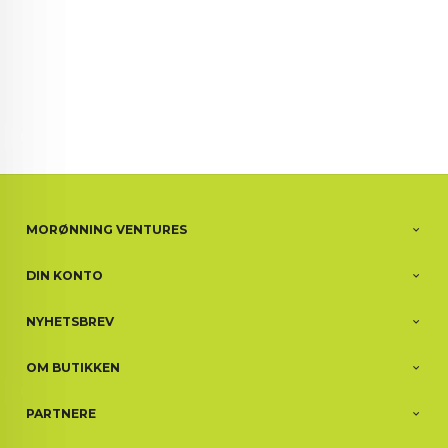
MORØNNING VENTURES
DIN KONTO
NYHETSBREV
OM BUTIKKEN
PARTNERE