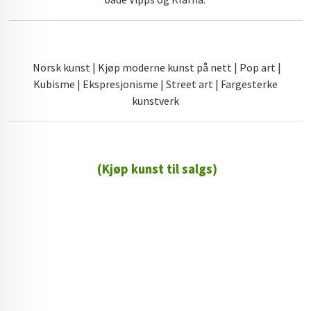
Norsk kunst | Kjøp moderne kunst på nett | Pop art |
Kubisme | Ekspresjonisme | Street art | Fargesterke
kunstverk
(Kjøp kunst til salgs)
72 72 72 ┃28828
┃
88888888888