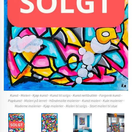
l
nst
Kunst - Maleri - Kjøp kunst - Kunst til salgs - Kunst nettbutikk - Fargerik kunst -
Popkunst - Maleri på lerret - Håndmalte malerier - Kunst maleri - Kule malerier -
Moderne malerier - Kjøp malerier - Maleri til salgs - Stort maleri til stue