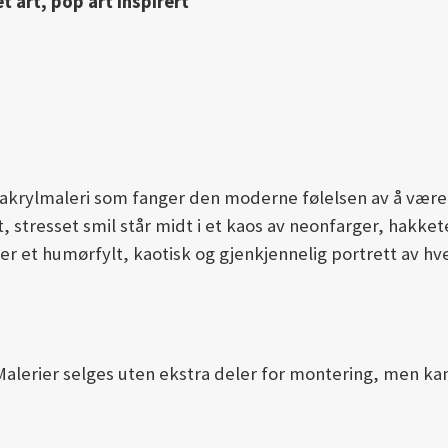
t art, pop art inspirert
 akrylmaleri som fanger den moderne følelsen av å være 
, stresset smil står midt i et kaos av neonfarger, hakket
e er et humørfylt, kaotisk og gjenkjennelig portrett av
lerier selges uten ekstra deler for montering, men kan h