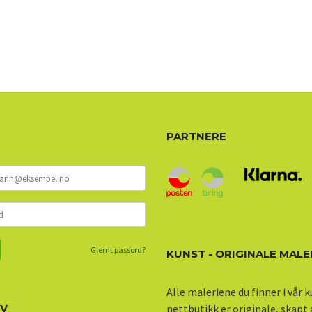
PARTNERE
Glemt passord?
KUNST - ORIGINALE MALE
Alle maleriene du finner i vår 
EV
nettbutikk er originale, skapt