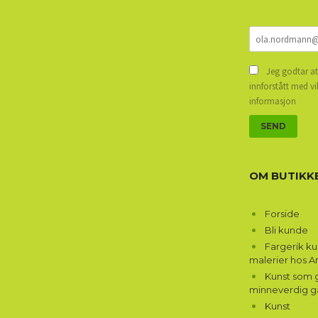
Jeg godtar at
innforstått med vi
informasjon
OM BUTIKK
Forside
Bli kunde
Fargerik k
malerier hos A
Kunst som g
minneverdig g
Kunst