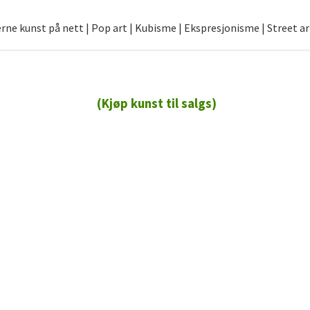
ne kunst på nett | Pop art | Kubisme | Ekspresjonisme | Street ar
(Kjøp kunst til salgs)
72 72 72 ┃28828
┃
88888888888