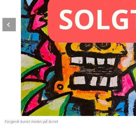
Prev
Fargerik kunst maleri på lerret