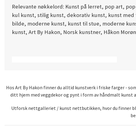
Relevante nøkkelord: Kunst på lerret, pop art, popku
kul kunst, stilig kunst, dekorativ kunst, kunst med f
bilde, moderne kunst, kunst til stue, moderne kun
kunst, Art By Hakon, Norsk kunstner, Håkon Morø
7941 - 7941 - 7941 - 7941 - 7941 - 7941 - 7941 - 7941
Hos Art By Hakon finner du alltid kunstverk i friske farger - 
ditt hjem med veggdekor og pynt i form av håndmalt kunst av 
Utforsk nettgalleriet / kunst nettbutikken, hvor du finner 
be