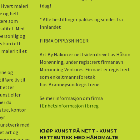
i dag!
 Hvert maleri
e og helt
* Alle bestillinger pakkes og sendes fra
skere som
Innlandet
nalitet. Med
 personlig og
FIRMA OPPLYSNINGER:
s kun i ett
maleri til et
Art By Hakon er nettsiden drevet av Håkon
Morønning, under registrert firmanavn
Morønning Ventures. Firmaet er registrert
erne og
som enkeltmannsforetak
lføre liv til
hos Brønnøysundregistrene.
kt etter
unst eller
Se mer informasjon om firma
ner du
i
Enhetsinformasjon i brreg
stue, kontor
byr
 kunstverk med
KJØP KUNST PÅ NETT - KUNST
et art og
NETTBUTIKK MED HÅNDMALTE
 noe som gir en