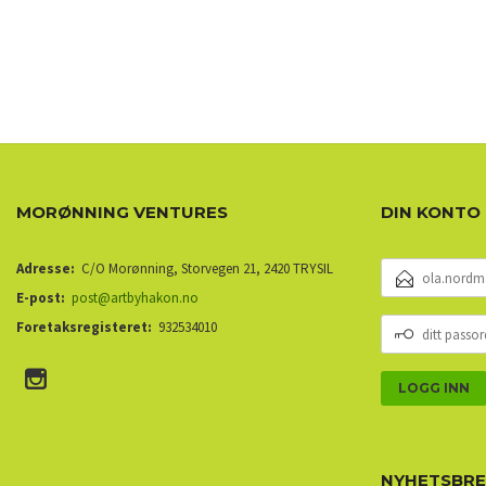
MORØNNING VENTURES
DIN KONTO
E-
Adresse:
C/O Morønning, Storvegen 21, 2420 TRYSIL
POSTADRESSE
E-post:
post@artbyhakon.no
DITT
Foretaksregisteret:
932534010
PASSORD
NYHETSBR