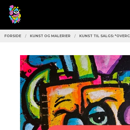
Gå
Lukk
PRODUKTER
til
innholdet
FORSIDE
KUNST OG MALERIER
KUNST TIL SALGS: "OVER