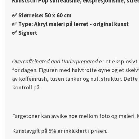
Kunststil: Pop surrealisme, ekspresjonisme, stree
✅️ Størrelse: 50 x 60 cm
✅️ Type: Akryl maleri på lerret - original kunst
✅️ Signert
Overcaffeinated and Underprepared
er et eksplosivt
for dagen. Figuren med halvtrøtte øyne og et skeivt
av koffeinrush, tusen tanker og null struktur. Dett
kontroll på.
Fargetoner kan avvike noe mellom foto og maleri. Ma
Kunstavgift på 5% er inkludert i prisen.