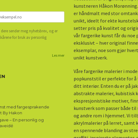
kunstneren Håkon Morønning.
er håndmalt med stor omtank
unikt, ideelt for ekte kunstel
setter pris på kvalitet og origi
 dere sender meg nyhetsbrev, og er
vår fargerike kunst får du noe
lkårene for bruk av personlig
eksklusivt – hver original finne
eksemplar, noe som gjør hvert 
Les mer
unikt kunstverk.
Våre fargerike malerier i mod
EN
popkunststil er perfekte for å ti
ditt interiør. Enten du er på ja
abstrakte malerier, kubistisk k
ekspresjonistiske motiver, fin
unst med fargesprakende
kunstverk som passer både til 
rt By Hakon
og andre rom i hjemmet. Vi til
ave – En personlig og
akrylmalerier på lerret, samt
aveidé
en spennende blanding av stre
graffiti-inspirerte elementer,