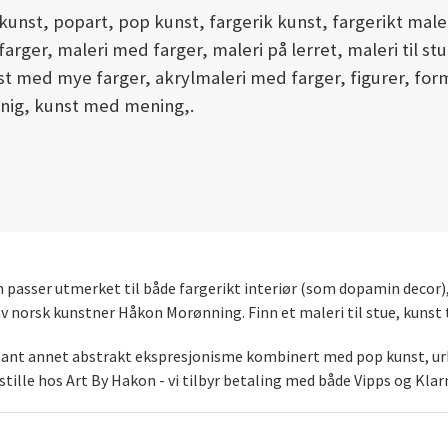
nst, popart, pop kunst, fargerik kunst, fargerikt maleri,
arger, maleri med farger, maleri på lerret, maleri til stue
st med mye farger, akrylmaleri med farger, figurer, fo
nnig, kunst med mening,.
som passer utmerket til både fargerikt interiør (som dopamin decor
norsk kunstner Håkon Morønning. Finn et maleri til stue, kunst t
blant annet abstrakt ekspresjonisme kombinert med pop kunst, urb
stille hos Art By Hakon - vi tilbyr betaling med både Vipps og Klar