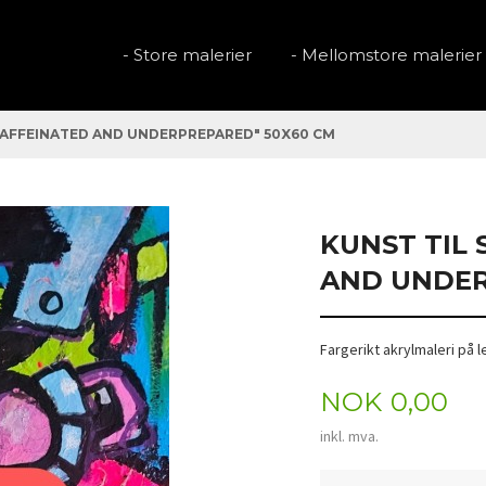
- Store malerier
- Mellomstore malerier
CAFFEINATED AND UNDERPREPARED" 50X60 CM
KUNST TIL 
AND UNDER
Fargerikt akrylmaleri på l
Pris
NOK
0,00
inkl. mva.