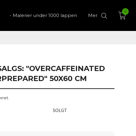
0
- Malerier under 1000 lappen
Mer
SALGS: "OVERCAFFEINATED
PREPARED" 50X60 CM
erret.
SOLGT