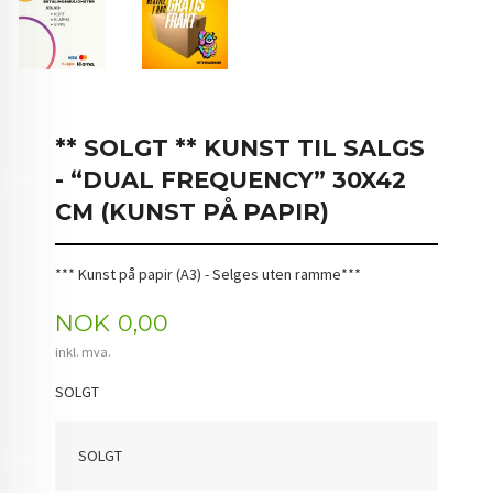
** SOLGT ** KUNST TIL SALGS
- “DUAL FREQUENCY” 30X42
CM (KUNST PÅ PAPIR)
*** Kunst på papir (A3) - Selges uten ramme***
Pris
NOK
0,00
inkl. mva.
SOLGT
SOLGT