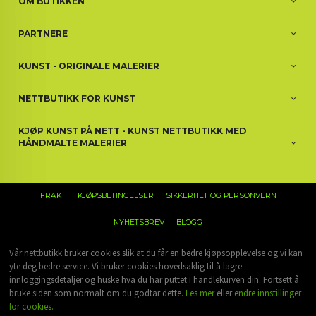
OM BUTIKKEN
PARTNERE
KUNST - ORIGINALE MALERIER
NETTBUTIKK FOR KUNST
KJØP KUNST PÅ NETT - KUNST NETTBUTIKK MED
HÅNDMALTE MALERIER
FRAKT
KJØPSBETINGELSER
SIKKERHET OG PERSONVERN
NYHETSBREV
BLOGG
Vår nettbutikk bruker cookies slik at du får en bedre kjøpsopplevelse og vi kan
yte deg bedre service. Vi bruker cookies hovedsaklig til å lagre
innloggingsdetaljer og huske hva du har puttet i handlekurven din. Fortsett å
bruke siden som normalt om du godtar dette.
Les mer
eller
endre innstillinger
for cookies.