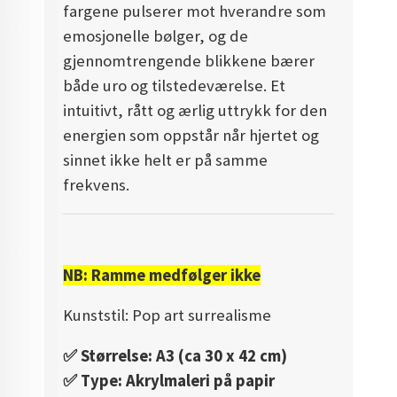
fargene pulserer mot hverandre som
emosjonelle bølger, og de
gjennomtrengende blikkene bærer
både uro og tilstedeværelse. Et
intuitivt, rått og ærlig uttrykk for den
energien som oppstår når hjertet og
sinnet ikke helt er på samme
frekvens.
NB: Ramme medfølger ikke
Kunststil: Pop art surrealisme
✅️ Størrelse: A3 (ca 30 x 42 cm)
✅️ Type: Akrylmaleri på papir