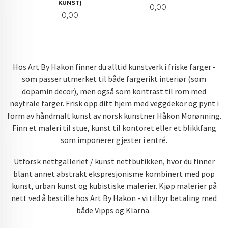
KUNST)
Pris
0,00
Pris
0,00
Hos Art By Hakon finner du alltid kunstverk i friske farger -
som passer utmerket til både fargerikt interiør (som
dopamin decor), men også som kontrast til rom med
nøytrale farger. Frisk opp ditt hjem med veggdekor og pynt i
form av håndmalt kunst av norsk kunstner Håkon Morønning.
Finn et maleri til stue, kunst til kontoret eller et blikkfang
som imponerer gjester i entré.
Utforsk nettgalleriet / kunst nettbutikken, hvor du finner
blant annet abstrakt ekspresjonisme kombinert med pop
kunst, urban kunst og kubistiske malerier. Kjøp malerier på
nett ved å bestille hos Art By Hakon - vi tilbyr betaling med
både Vipps og Klarna.