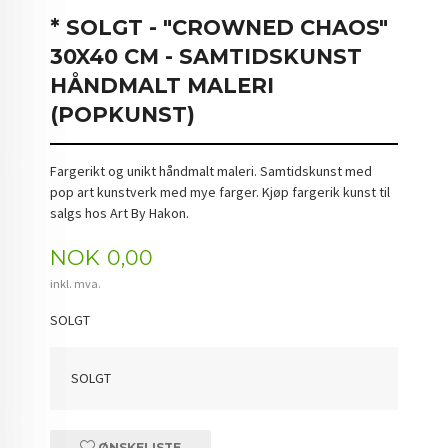
* SOLGT - "CROWNED CHAOS"
30X40 CM - SAMTIDSKUNST
HÅNDMALT MALERI
(POPKUNST)
Fargerikt og unikt håndmalt maleri. Samtidskunst med
pop art kunstverk med mye farger. Kjøp fargerik kunst til
salgs hos Art By Hakon.
Pris
NOK
0,00
inkl. mva.
SOLGT
SOLGT
ØNSKELISTE