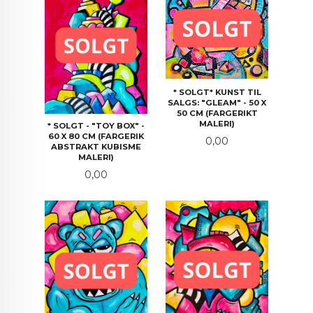
* SOLGT* KUNST TIL
SALGS: "GLEAM" - 50 X
50 CM (FARGERIKT
MALERI)
* SOLGT - "TOY BOX" -
60 X 80 CM (FARGERIK
Pris
0,00
ABSTRAKT KUBISME
MALERI)
Pris
0,00