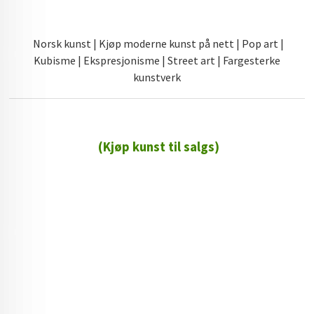
Norsk kunst | Kjøp moderne kunst på nett | Pop art |
Kubisme | Ekspresjonisme | Street art | Fargesterke
kunstverk
(Kjøp kunst til salgs)
72 72 72 ┃28828
┃
88888888888