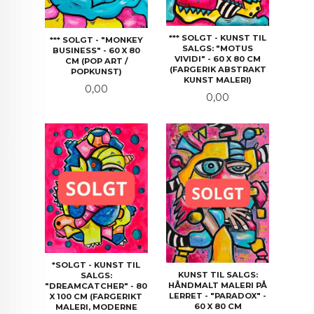
*** SOLGT - KUNST TIL
*** SOLGT - "MONKEY
SALGS: "MOTUS
BUSINESS" - 60 X 80
VIVIDI" - 60 X 80 CM
CM (POP ART /
(FARGERIK ABSTRAKT
POPKUNST)
KUNST MALERI)
Pris
0,00
Pris
0,00
*SOLGT - KUNST TIL
KUNST TIL SALGS:
SALGS:
HÅNDMALT MALERI PÅ
"DREAMCATCHER" - 80
LERRET - "PARADOX" -
X 100 CM (FARGERIKT
60 X 80 CM
MALERI, MODERNE