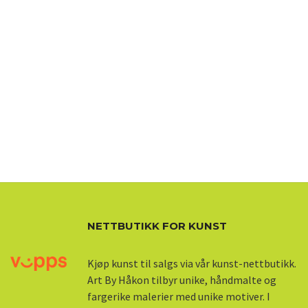
NETTBUTIKK FOR KUNST
Kjøp kunst til salgs via vår kunst-nettbutikk.
Art By Håkon tilbyr unike, håndmalte og
fargerike malerier med unike motiver. I