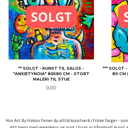
** SOLGT - KUNST TIL SALGS -
*** SOLGT 
"ANXIETYNOIA" 80X80 CM - STORT
80 CM 
MALERI TIL STUE
Pris
0,00
LES MER
Hos Art By Hakon finner du alltid kunstverk i friske farger - 
ditt hjem med veggdekor og pynt i form av håndmalt kunst av 