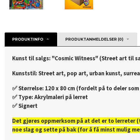
PRODUKTINFO
PRODUKTANMELDELSER (0)
Kunst til salgs: "Cosmic Witness" (Street art til 
Kunststil: Street art, pop art, urban kunst, surre
✅️ Størrelse: 120 x 80 cm
(fordelt på to deler som
✅️ Type: Akrylmaleri på lerret
✅️ Signert
Det gjøres oppmerksom på at det er to lerreter (t
noe slag og sette på bak (for å få minst mulig m