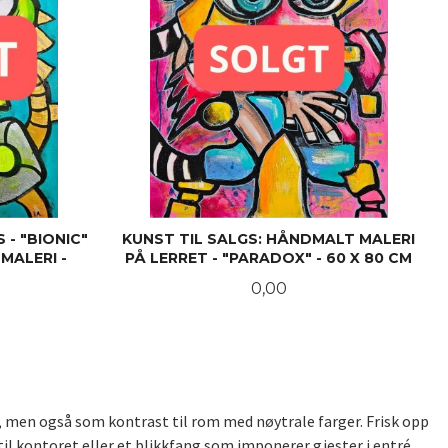
 - "BIONIC"
KUNST TIL SALGS: HÅNDMALT MALERI
MALERI -
PÅ LERRET - "PARADOX" - 60 X 80 CM
Pris
0,00
LES MER
), men også som kontrast til rom med nøytrale farger. Frisk opp
il kontoret eller et blikkfang som imponerer gjester i entré.