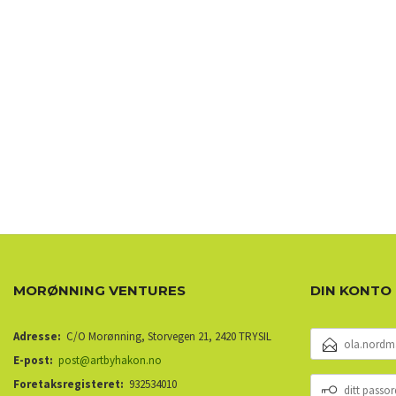
MORØNNING VENTURES
DIN KONTO
E-
Adresse:
C/O Morønning, Storvegen 21, 2420 TRYSIL
POSTADRESSE
E-post:
post@artbyhakon.no
DITT
Foretaksregisteret:
932534010