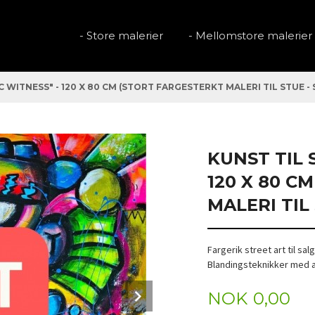
- Store malerier
- Mellomstore malerier
C WITNESS" - 120 X 80 CM (STORT FARGESTERKT MALERI TIL STUE -
KUNST TIL 
120 X 80 C
MALERI TIL
Fargerik street art til sal
Blandingsteknikker med a
Next
Pris
NOK
0,00