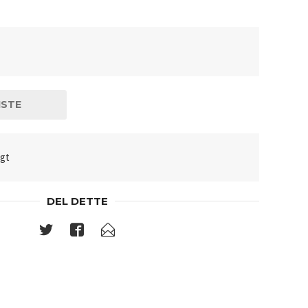
ISTE
lgt
DEL DETTE
Street a