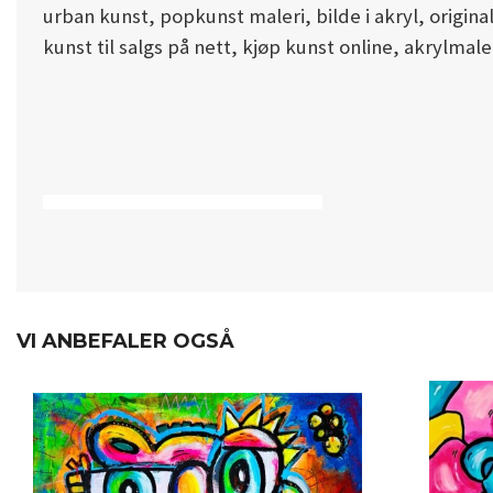
urban kunst, popkunst maleri, bilde i akryl, origin
kunst til salgs på nett, kjøp kunst online, akrylmaler
7941 - 7941 - 7941 - 7941 - 7941 - 7941 - 7941 - 7941
VI ANBEFALER OGSÅ