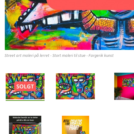
Street art maleri på lerret - Stort maleri til stue - Fargerik kunst