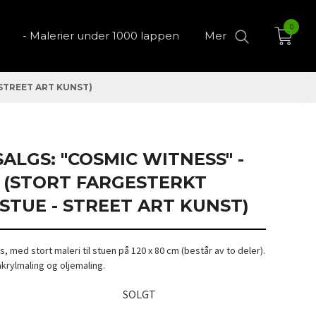
0
- Malerier under 1000 lappen
Mer
 STREET ART KUNST)
SALGS: "COSMIC WITNESS" -
M (STORT FARGESTERKT
 STUE - STREET ART KUNST)
gs, med stort maleri til stuen på 120 x 80 cm (består av to deler).
krylmaling og oljemaling.
SOLGT