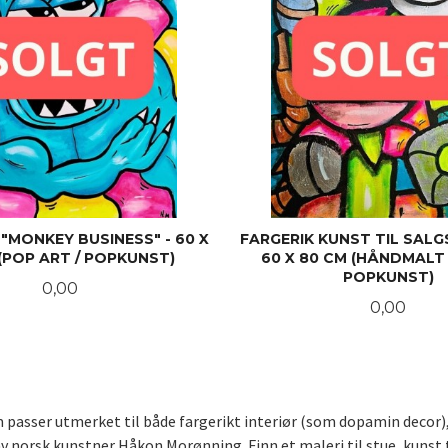
- "MONKEY BUSINESS" - 60 X
FARGERIK KUNST TIL SALGS
(POP ART / POPKUNST)
60 X 80 CM (HÅNDMALT 
POPKUNST)
Pris
0,00
Pris
0,00
LES MER
LES MER
som passer utmerket til både fargerikt interiør (som dopamin decor
norsk kunstner Håkon Morønning. Finn et maleri til stue, kunst t