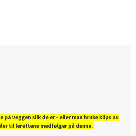
 på veggen slik de er - eller man bruke klips av
ler til lerettene medfølger på denne.