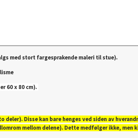
salgs med stort
fargesprakende
maleri til stue).
alisme
 er 60 x 80 cm).
o deler). Disse kan bare henges ved siden av hverandre
ellomrom mellom delene). Dette medfølger ikke, men ki