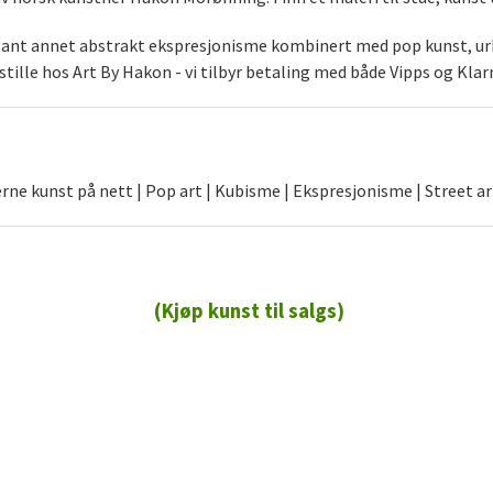
blant annet abstrakt ekspresjonisme kombinert med pop kunst, urb
stille hos Art By Hakon - vi tilbyr betaling med både Vipps og Klar
ne kunst på nett | Pop art | Kubisme | Ekspresjonisme | Street ar
(Kjøp kunst til salgs)
72 72 72 ┃28828
┃
88888888888