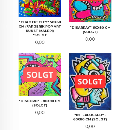
"CHAOTIC CITY" 50X60
CM (FARGERIK POP ART
"DISARRAY" 60X80 CM
KUNST MALERI)
(SOLGT)
*SOLGT
Pris
0,00
Pris
0,00
"DISCORD" - 80X80 CM
(SOLGT)
Pris
0,00
"INTERLOCKED" -
60X80 CM (SOLGT)
Pris
0,00