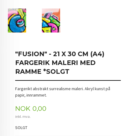
"FUSION" - 21 X 30 CM (A4)
FARGERIK MALERI MED
RAMME *SOLGT
Fargerikt abstrakt surrealisme maleri. Akryl kunst på
papir, innrammet.
Pris
NOK
0,00
inkl. mva.
SOLGT