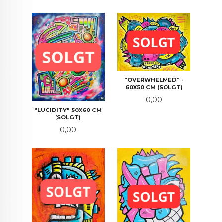
"OVERWHELMED" -
60X50 CM (SOLGT)
Pris
0,00
"LUCIDITY" 50X60 CM
(SOLGT)
Pris
0,00