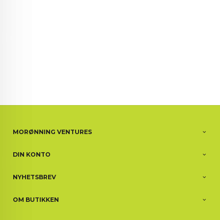
MORØNNING VENTURES
DIN KONTO
NYHETSBREV
OM BUTIKKEN