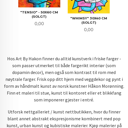
"TENSIO" - 50X60 CM
(SOLGT)
"WHIMSY" 30X40 CM
(SOLGT)
Pris
0,00
Pris
0,00
Hos Art By Hakon finner du alltid kunstverk i friske farger -
som passer utmerket til både fargerikt interiør (som
dopamin decor), men også som kontrast til rom med
nøytrale farger. Frisk opp ditt hjem med veggdekor og pynt i
form av håndmalt kunst av norsk kunstner Håkon Morønning.
Finn et maleri til stue, kunst til kontoret eller et blikkfang
som imponerer gjester i entré.
Utforsk nettgalleriet / kunst nettbutikken, hvor du finner
blant annet abstrakt ekspresjonisme kombinert med pop
kunst, urban kunst og kubistiske malerier. Kjøp malerier på