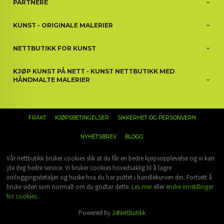
PARTNERE
KUNST - ORIGINALE MALERIER
NETTBUTIKK FOR KUNST
KJØP KUNST PÅ NETT - KUNST NETTBUTIKK MED
HÅNDMALTE MALERIER
FRAKT
KJØPSBETINGELSER
SIKKERHET OG PERSONVERN
NYHETSBREV
BLOGG
Vår nettbutikk bruker cookies slik at du får en bedre kjøpsopplevelse og vi kan
yte deg bedre service. Vi bruker cookies hovedsaklig til å lagre
innloggingsdetaljer og huske hva du har puttet i handlekurven din. Fortsett å
bruke siden som normalt om du godtar dette.
Les mer
eller
endre innstillinger
for cookies.
Powered by
24Nettbutikk