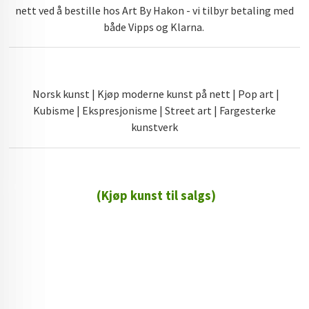
nett ved å bestille hos Art By Hakon - vi tilbyr betaling med
både Vipps og Klarna.
Norsk kunst | Kjøp moderne kunst på nett | Pop art |
Kubisme | Ekspresjonisme | Street art | Fargesterke
kunstverk
(Kjøp kunst til salgs)
72 72 72 ┃28828
┃
88888888888