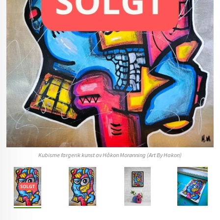
Kubisme fargerik kunst av Håkon Morønning (Art By Hakon)