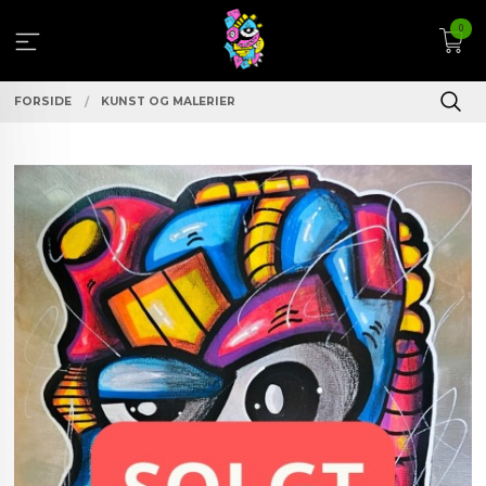
Gå
0
til
innholdet
FORSIDE
KUNST OG MALERIER