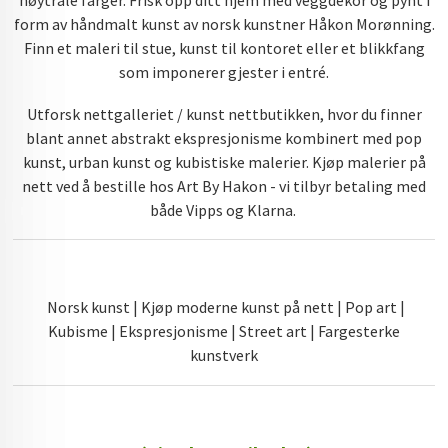
nøytrale farger. Frisk opp ditt hjem med veggdekor og pynt i
form av håndmalt kunst av norsk kunstner Håkon Morønning.
Finn et maleri til stue, kunst til kontoret eller et blikkfang
som imponerer gjester i entré.
Utforsk nettgalleriet / kunst nettbutikken, hvor du finner
blant annet abstrakt ekspresjonisme kombinert med pop
kunst, urban kunst og kubistiske malerier. Kjøp malerier på
nett ved å bestille hos Art By Hakon - vi tilbyr betaling med
både Vipps og Klarna.
Norsk kunst | Kjøp moderne kunst på nett | Pop art |
Kubisme | Ekspresjonisme | Street art | Fargesterke
kunstverk