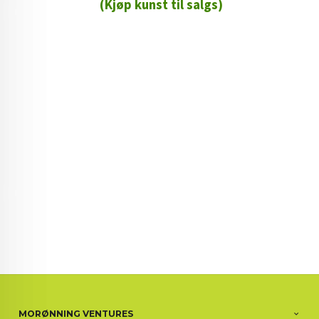
(Kjøp kunst til salgs)
72 72 72 ┃28828
┃
88888888888
MORØNNING VENTURES