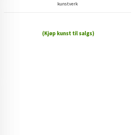
kunstverk
(Kjøp kunst til salgs)
72 72 72 ┃28828
┃
88888888888