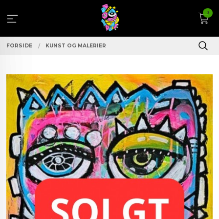
Gå
0
til
innholdet
FORSIDE
KUNST OG MALERIER