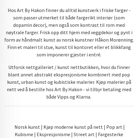
Hos Art By Hakon finner du alltid kunstverk i friske farger -
som passer utmerket til både fargerikt interiør (som
dopamin decor), men også som kontrast til rom med
nøytrale farger. Frisk opp ditt hjem med veggdekor og pynt i
form av håndmalt kunst av norsk kunstner Håkon Morønning.
Finn et maleri til stue, kunst til kontoret eller et blikkfang
som imponerer gjester i entré.
Utforsk nettgalleriet / kunst nettbutikken, hvor du finner
blant annet abstrakt ekspresjonisme kombinert med pop
kunst, urban kunst og kubistiske malerier. Kjøp malerier på
nett ved å bestille hos Art By Hakon - vi tilbyr betaling med
både Vipps og Klarna.
Norsk kunst | Kjøp moderne kunst på nett | Pop art |
Kubisme | Ekspresjonisme | Street art | Fargesterke