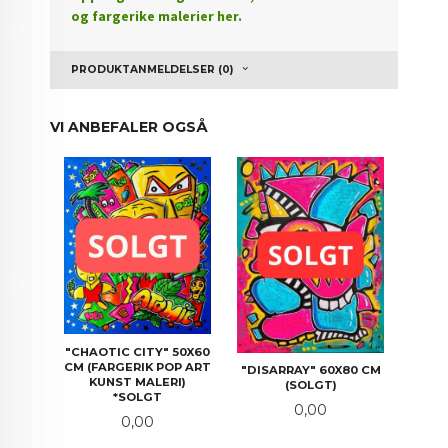
og fargerike malerier her.
PRODUKTANMELDELSER (0)
VI ANBEFALER OGSÅ
"CHAOTIC CITY" 50X60
CM (FARGERIK POP ART
"DISARRAY" 60X80 CM
KUNST MALERI)
(SOLGT)
*SOLGT
Pris
0,00
Pris
0,00