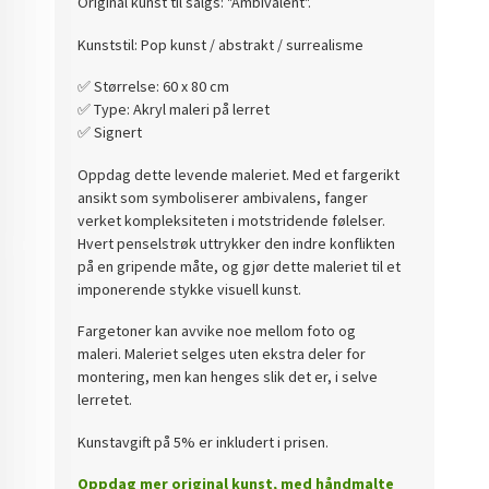
Original kunst til salgs: "Ambivalent".
Kunststil: Pop kunst / abstrakt / surrealisme
✅️ Størrelse: 60 x 80 cm
✅️ Type: Akryl maleri på lerret
✅️ Signert
Oppdag dette levende maleriet. Med et fargerikt
ansikt som symboliserer ambivalens, fanger
verket kompleksiteten i motstridende følelser.
Hvert penselstrøk uttrykker den indre konflikten
på en gripende måte, og gjør dette maleriet til et
imponerende stykke visuell kunst.
Fargetoner kan avvike noe mellom foto og
maleri. Maleriet selges uten ekstra deler for
montering, men kan henges slik det er, i selve
lerretet.
Kunstavgift på 5% er inkludert i prisen.
Oppdag mer original kunst, med håndmalte