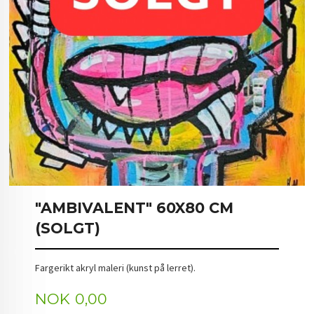
"AMBIVALENT" 60X80 CM
(SOLGT)
Fargerikt akryl maleri (kunst på lerret).
Pris
NOK
0,00