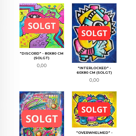
"DISCORD" - 80X80 CM
(SOLGT)
Pris
0,00
"INTERLOCKED" -
60X80 CM (SOLGT)
Pris
0,00
"OVERWHELMED" -