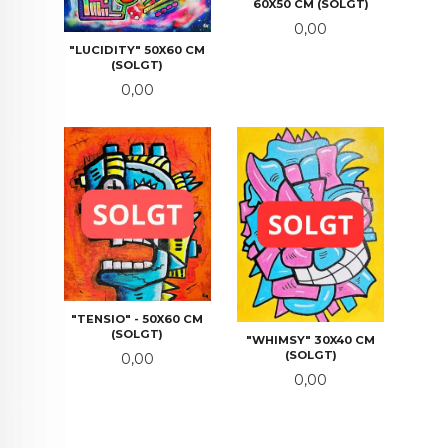
60X50 CM (SOLGT)
Pris
0,00
"LUCIDITY" 50X60 CM
(SOLGT)
Pris
0,00
"TENSIO" - 50X60 CM
(SOLGT)
"WHIMSY" 30X40 CM
(SOLGT)
Pris
0,00
Pris
0,00